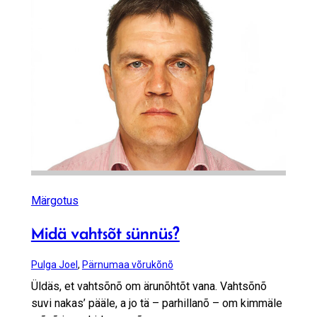
Märgotus
Midä vahtsõt sünnüs?
Pulga Joel
,
Pärnumaa võrukõnõ
Üldäs, et vahtsõnõ om ärunõhtõt vana. Vahtsõnõ
suvi nakas’ pääle, a jo tä – parhillanõ – om kimmäle