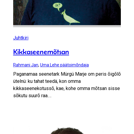
Juhtkiri
Kikkaseenemõtsan
Rahmani Jan
,
Uma Lehe päätoimõndaja
Paganamaa seenetark Mürgü Marje om peris õigõlõ
ütelnü: ku tahat teedä, kon omma
kikkaseenekotussõ, kae, kohe omma mõtsan sisse
sõkutu suurõ raa.…