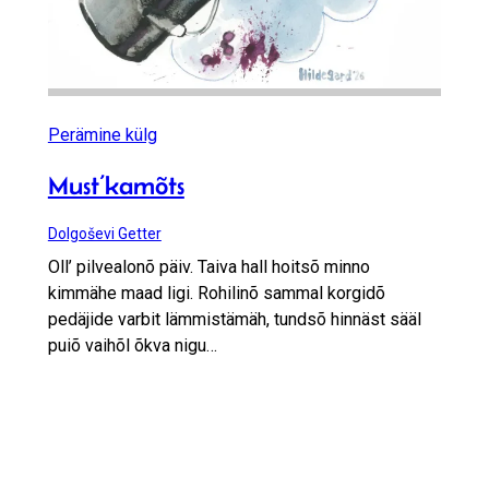
Perämine külg
Must’kamõts
Dolgoševi Getter
Oll’ pilvealonõ päiv. Taiva hall hoitsõ minno
kimmähe maad ligi. Rohilinõ sammal korgidõ
pedäjide varbit lämmistämäh, tundsõ hinnäst sääl
puiõ vaihõl õkva nigu…