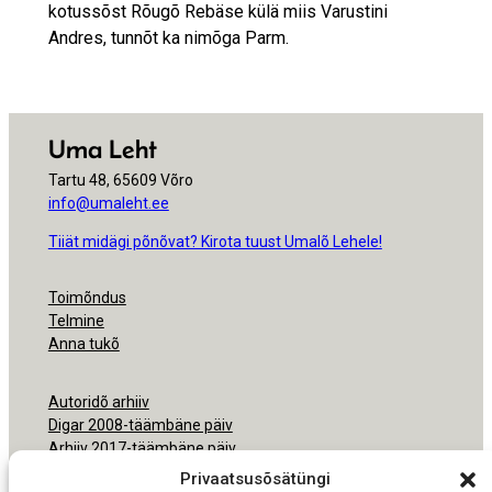
kotussõst Rõugõ Rebäse külä miis Varustini
Andres, tunnõt ka nimõga Parm.
Uma Leht
Tartu 48, 65609 Võro
info@umaleht.ee
Tiiät midägi põnõvat? Kirota tuust Umalõ Lehele!
Toimõndus
Telmine
Anna tukõ
Autoridõ arhiiv
Digar 2008-täämbäne päiv
Arhiiv 2017-täämbäne päiv
Arhiiv 2000-2016
Privaatsusõsätüngi