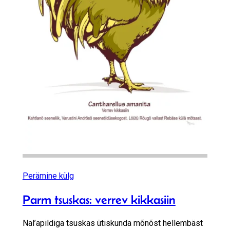
Perämine külg
Parm tsuskas: verrev kikkasiin
Nal’apildiga tsuskas ütiskunda mõnõst hellembäst