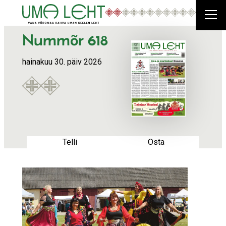
Liigu
sisu
juurde
Nummõr 618
hainakuu 30. päiv 2026
Telli
Osta