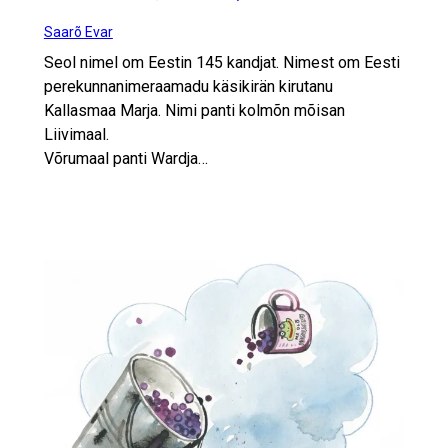
Saarõ Evar
Seol nimel om Eestin 145 kandjat. Nimest om Eesti
perekunnanimeraamadu käsikirän kirutanu
Kallasmaa Marja. Nimi panti kolmõn mõisan
Liivimaal.
Võrumaal panti Wardja…