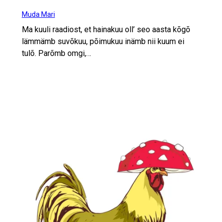
Muda Mari
Ma kuuli raadiost, et hainakuu oll’ seo aasta kõgõ
lämmämb suvõkuu, põimukuu inämb nii kuum ei
tulõ. Parõmb omgi,…