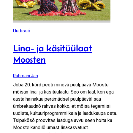
Uudissõ
Lina- ja käsitüülaat
Moosten
Rahmani Jan
Joba 20. kõrd peeti minevä puulpäävä Mooste
mõisan lina- ja käsitüülaatu. Seo om laat, kon egä
aasta hainakuu perämädsel puulpääväl saa
ümbrekaudnõ rahvas kokko, et mõisa tegemiisi
uudista, kultuuriprogrammi kaia ja laadukaupa osta.
Tsipakõsõ proovitas laaduga avvu seen hoita ka
Mooste kandilõ umast linakasvatust.