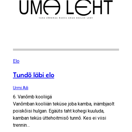
Elo
Tundõ läbi elo
Urmi Aili
6. Vanõmb kooliigä
Vanõmban kooliiän teküse joba kamba, inämbjaolt
poiskõisi hulgan. Egäüts taht kohegi kuuluda,
kamban teküs üttehoitmisõ tunnõ. Kes ei viisi
trennin…