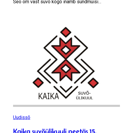
Seo om vast suvõ kõgõ inämb sündmüisi…
Uudissõ
Kaika suvõülikuuli peetäs 15.