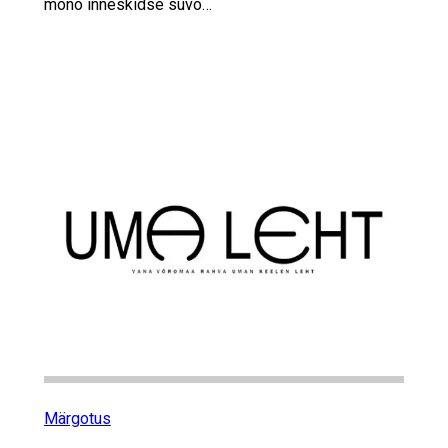
mõnõ inneskidse suvõ…
Märgotus