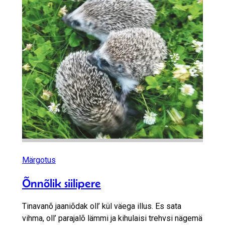
Märgotus
Õnnõlik siilipere
Tinavanõ jaaniõdak oll’ kül väega illus. Es sata
vihma, oll’ parajalõ lämmi ja kihulaisi trehvsi nägemä