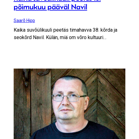
põimukuu pääväl Navil
Saarõ Hipp
Kaika suvõülikuuli peetäs timahavva 38. kõrda ja
seokõrd Navil. Külän, miä om võro kultuuri…