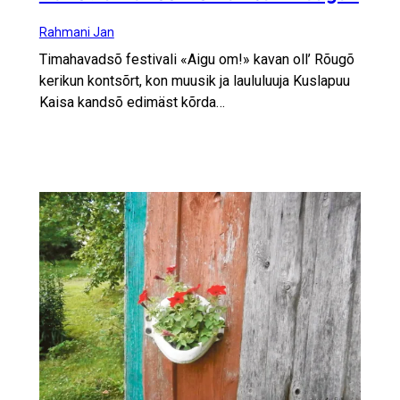
Rahmani Jan
Timahavadsõ festivali «Aigu om!» kavan oll’ Rõugõ
kerikun kontsõrt, kon muusik ja laululuuja Kuslapuu
Kaisa kandsõ edimäst kõrda…