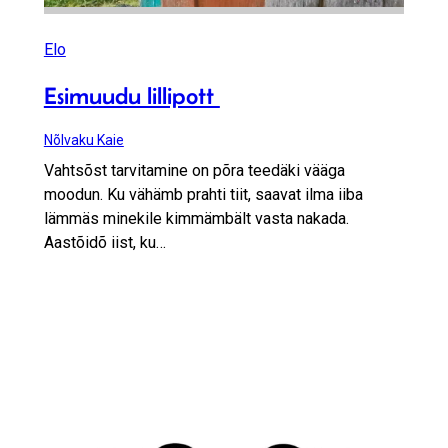
Elo
Esimuudu lillipott
Nõlvaku Kaie
Vahtsõst tarvitamine on põra teedäki vääga
moodun. Ku vähämb prahti tiit, saavat ilma iiba
lämmäs minekile kimmämbält vasta nakada.
Aastõidõ iist, ku…