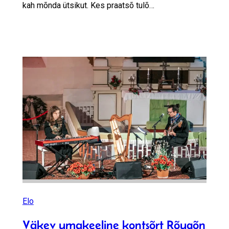
kah mõnda ütsikut. Kes praatsõ tulõ…
Elo
Väkev umakeeline kontsõrt Rõugõn