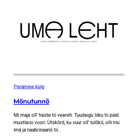
Perämine külg
Mõnutunnõ
Mi maja oll’ häste tii veereh. Tuudaigu liiku tii pääl
mustlaisi voori. Ütskõrd, ku vuur oll’ tulõkil, olli mu
imä ja naabrinaanõ tii…