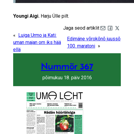
Youngi Aigi.
Harju Ülle pilt.
Jaga seod artiklit
Share by e-mail
Share on Fa
Share on 
«
Luiga Urmo ja Kati:
Edimäne võrokõnõ juussõ
uman majan om iks hää
100. maratoni
»
ellä
Nummõr 367
põimukuu 18. päiv 2016