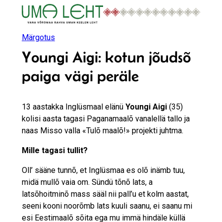
Liigu
sisu
juurde
Märgotus
Youngi Aigi: kotun jõudsõ
paiga vägi peräle
13 aastakka Inglüsmaal elänü
Youngi Aigi
(35)
kolisi aasta tagasi Paganamaalõ vanalellä tallo ja
naas Misso valla «Tulõ maalõ!» projekti juhtma.
Mille tagasi tullit?
Oll’ sääne tunnõ, et Inglüsmaa es olõ inämb tuu,
midä mullõ vaia om. Sündü tõnõ lats, a
latsõhoitminõ mass sääl nii pall’u et kolm aastat,
seeni kooni noorõmb lats kuuli saanu, ei saanu mi
esi Eestimaalõ sõita ega mu immä hindäle küllä