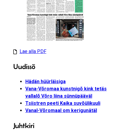
Lae alla PDF
Uudissõ
Hädän hüürläisiga
Vana-Võromaa kunstnigõ kink tetäs
vallalõ Võro liina sünnüpääväl
Tsiistren peeti Kaika suvõülikuuli
Vanal-Võromaal om kerigunätäl
Juhtkiri