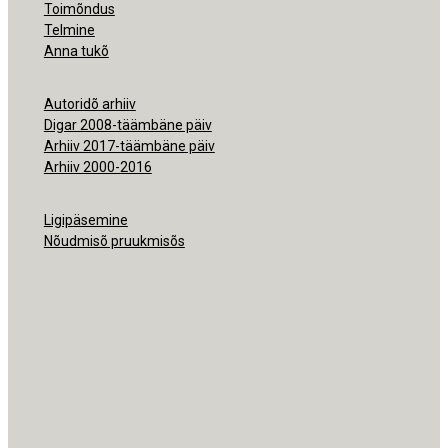
Toimõndus
Telmine
Anna tukõ
Autoridõ arhiiv
Digar 2008-täämbäne päiv
Arhiiv 2017-täämbäne päiv
Arhiiv 2000-2016
Ligipäsemine
Nõudmisõ pruukmisõs