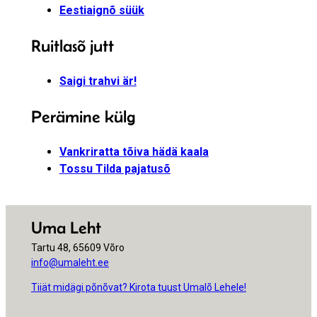
Eestiaignõ süük
Ruitlasõ jutt
Saigi trahvi är!
Perämine külg
Vankriratta tõiva hädä kaala
Tossu Tilda pajatusõ
Uma Leht
Tartu 48, 65609 Võro
info@umaleht.ee
Tiiät midägi põnõvat? Kirota tuust Umalõ Lehele!