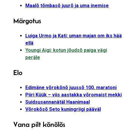
Maalõ tõmbasõ juurõ ja uma inemise
Märgotus
Luiga Urmo ja Kati: uman majan om iks hää
ellä
Youngi Aigi: kotun jõudsõ paiga vägi
peräle
Elo
Edimäne võrokõnõ juussõ 100. maratoni
Piiri Küük – viis aastakka võromaist mekki
Suidsusannanätäl Haanimaal
Võrokõsõ Seto kuningriigi pääväl
Vana pilt kõnõlõs