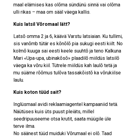
maal elämises kas olõma sündünü sinnä vai olõma
ulli rikas – maa om sääl väega kallis.
Kuis latsil Võromaal lätt?
Latsõ omma 2 ja 6, käävä Varstu latsiaian. Ku tullimi,
sis vanõmb tütär es kõnõlõ pia sukugi eesti kiilt. No
kolmõ kuuga sai eesti keele suuhtõ ja teno Kalkuna
Mari «Upa-upa, ubinakõsõ» plaadilõ miildüs latsilõ
väega ka võru kiil. Tütrele miildüs kah laulõ tetä ja
mu süäme rõõmus tulõva tassakõistõ ka võrukiilse
laulu.
Kuis koton tüüd sait?
Inglüsmaal avidi reklaamiagentel kampaaniid tetä.
Näütüses kuis üts puust pleiäts, millel
seedripuuseeme otsa krutit, saata müügile üle
terve ilma.
No säänest tüüd muiduki Võrumaal ei olõ. Taad