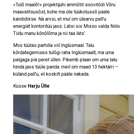
«Tulõ maalõ!» projektijuhi ammõtit soovitõdi Võru
maavalitsusõst, kohe ma üte tüükotussõ pääle
kandidiirse. Nä arvsi, et mul om ülearvu pall’u
energiät kontoritüü jaos. Lätsi sis Misso valda Niilo
Tiidu manu kõnõlõma ja nii taa läts’.
Miis tüütäs parhilla viil Inglüsmaal. Talu
kõrdategemises tulõgi raha Inglüsmaalt, ma uma
palgaga piä peret üllen. Pikemb plaan om uma talu
hindä jaos tüüle panda: meil om maad 13 hektärri –
küländ pall’u, et koskilt pääle nakada.
Küsse
Harju Ülle