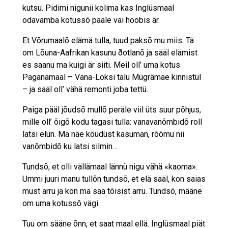
kutsu. Pidimi nigunii kolima kas Inglüsmaal
odavamba kotussõ pääle vai hoobis är.
Et Võrumaalõ elämä tulla, tuud paksõ mu miis. Tä
om Lõuna-Aafrikan kasunu ðotlanõ ja sääl elämist
es saanu ma kuigi är siiti. Meil oll’ uma kotus
Paganamaal – Vana-Loksi talu Mügrämäe kinnistül
– ja sääl oll’ vähä remonti joba tettü.
Paiga pääl jõudsõ mullõ peräle viil üts suur põhjus,
mille oll’ õigõ kodu tagasi tulla: vanavanõmbidõ roll
latsi elun. Ma näe köüdüst kasuman, rõõmu nii
vanõmbidõ ku latsi silmin…
Tundsõ, et olli vällämaal lännü nigu vähä «kaoma».
Ummi juuri manu tullõn tundsõ, et elä sääl, kon saias
must arru ja kon ma saa tõisist arru. Tundsõ, määne
om uma kotussõ vägi.
Tuu om sääne õnn, et saat maal ellä. Inglüsmaal piät