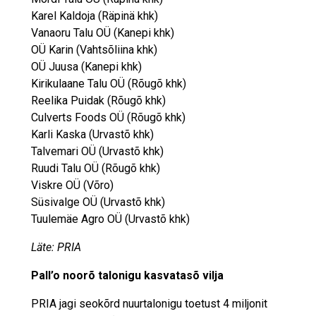
Karel Kaldoja (Räpinä khk)
Vanaoru Talu OÜ (Kanepi khk)
OÜ Karin (Vahtsõliina khk)
OÜ Juusa (Kanepi khk)
Kirikulaane Talu OÜ (Rõugõ khk)
Reelika Puidak (Rõugõ khk)
Culverts Foods OÜ (Rõugõ khk)
Karli Kaska (Urvastõ khk)
Talvemari OÜ (Urvastõ khk)
Ruudi Talu OÜ (Rõugõ khk)
Viskre OÜ (Võro)
Süsivalge OÜ (Urvastõ khk)
Tuulemäe Agro OÜ (Urvastõ khk)
Läte: PRIA
Pall’o noorõ talonigu kasvatasõ vilja
PRIA jagi seokõrd nuurtalonigu toetust 4 miljonit