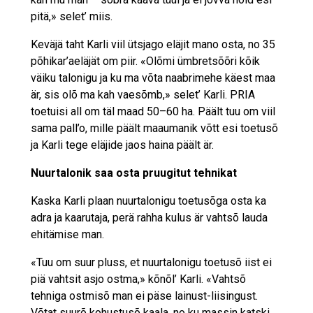
pitä,» selet’ miis.
Keväjä taht Karli viil ütsjago eläjit mano osta, no 35
põhikar’aeläjät om piir. «Olõmi ümbretsõõri kõik
väiku talonigu ja ku ma võta naabrimehe käest maa
är, sis olõ ma kah vaesõmb,» selet’ Karli. PRIA
toetuisi all om täl maad 50–60 ha. Päält tuu om viil
sama pall’o, mille päält maaumanik võtt esi toetusõ
ja Karli tege eläjide jaos haina päält är.
Nuurtalonik saa osta pruugitut tehnikat
Kaska Karli plaan nuurtalonigu toetusõga osta ka
adra ja kaarutaja, perä rahha kulus är vahtsõ lauda
ehitämise man.
«Tuu om suur pluss, et nuurtalonigu toetusõ iist ei
piä vahtsit asjo ostma,» kõnõl’ Karli. «Vahtsõ
tehniga ostmisõ man ei päse lainust-liisingust.
Võtat suurõ kohustusõ kaala, no ku massin katski