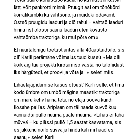
lätt, võit pankrotti minnä. Pruugit asi om tõnõkõrd
kõrralikumbki ku vahtsõnõ, ja muidoki odavamb.
Ostsõ pruugidu laaduri ja olõ rahul – vahtsõ laaduri
hinna iist olõssi saanu laaduri üten kõvastõ
vahtsõmba traktoriga, ku mul põra om.»
Et nuurtalonigu toetust antas alla 40aastaidsilõ, sis
oll’ Karlil perämäne võimalus tuud küssü. «Ma olli
kõik aig tuu projekti kirotamisõ vasta, no taloliidust
iks härgütedi, et proovi ja võta ja…» selet’ miis.
Lihaeläjäpidämise kasus otsust’ Karli selle, et timä
kodo ümbre om umbõ mägine maastik: traktoriga
om maru kehv haina tetä, no eläjä söövä kundi
ilosahe pall’as. Äriplaan om täl naada kuvvõ kuu
vannuidsi pullõ nuuma pääle müümä. «Lihas ei taha
müvvä – ku piässi pullõ 1,5 aastat kasvatama, sis
es jakkunu noilõ süvvä ja hinda kah nii hääd es
saanu,» selet’ Karli.