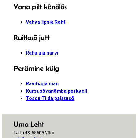
Vana pilt kõnõlõs
Vahva lipnik Roht
Ruitlasõ jutt
Raha aja närvi
Perämine külg
Ravitsõja man
Kursusõvanõmba porkvell
Tossu Tilda pajatusõ
Uma Leht
Tartu 48, 65609 Võro