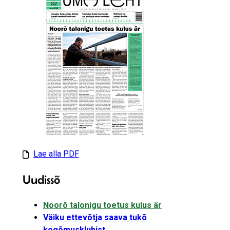
Lae alla PDF
Uudissõ
Noorõ talonigu toetus kulus är
Väiku ettevõtja saava tukõ
kogõmusklubist