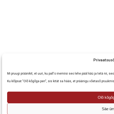
Privaatsus
Mi pruugi präänikit, et uuri, ku pall'o inemiisi seo lehe pääl käü ja tetä nii,
Ku klõpsat "Olõ kõgõga peri", sis kität sa hääs, et präänigu võetasõ pruukmis
Olõ kõgõg
Säe üm