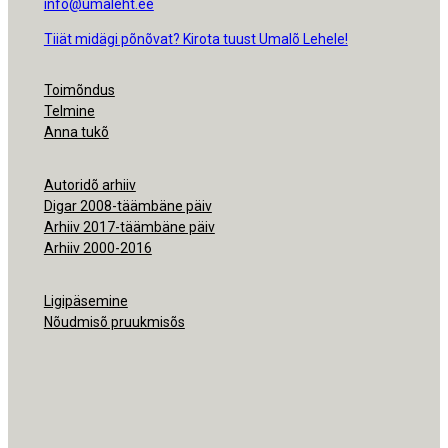
info@umaleht.ee
Tiiät midägi põnõvat? Kirota tuust Umalõ Lehele!
Toimõndus
Telmine
Anna tukõ
Autoridõ arhiiv
Digar 2008-täämbäne päiv
Arhiiv 2017-täämbäne päiv
Arhiiv 2000-2016
Ligipäsemine
Nõudmisõ pruukmisõs