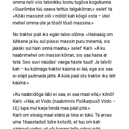
omma neli-viis talonikku loonu tugõva kogokunna.
«Suurõmba tüü saava tettüs talgukõrran,» selet’ tä.
«Kõiki massinit olõ-i mõtõt kah kõigil osta – ütel
mehel omma üte ja tõsõl tõsõ massina.»
No traktor piät iks egän talon olõma. «Hainaaig om
lühkene ja ku sul piässi massin puru minemä, sis
jääski sul hain sinnä maaha,» selet’ Karli. «A ku
naabrimehel om massin kõrran, sis saa haina är
tetä. Seo suvi näüdäs’ väega häste tuud! Ja talvõl
kah – ku külmäga traktor käümä ei lää, ega sis saa
ei eläjit juutmada jättä. A külä pääl üts traktor iks lätt
käümä.»
«Ku naabridõga läbi ei saa, ei saa maal ellä,» kõnõl’
Karli. «Hää, et Viido
(naabrimiis Polikarpusõ Viido –
UL)
lupa mul karja hindä maa pääl pitä.»
Karli om eloaig maal elänü ja liina ei tükü. Tä arvas
uma 16aastadsõ tütre kotsilõ, et tuu om kah
säänest vurhvi, et või kunagi tallo edesi pitä.