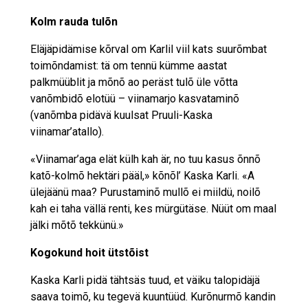
Kolm rauda tulõn
Eläjäpidämise kõrval om Karlil viil kats suurõmbat
toimõndamist: tä om tennü kümme aastat
palkmüüblit ja mõnõ ao peräst tulõ üle võtta
vanõmbidõ elotüü – viinamarjo kasvataminõ
(vanõmba pidävä kuulsat Pruuli-Kaska
viinamar’atallo).
«Viinamar’aga elät külh kah är, no tuu kasus õnnõ
katõ-kolmõ hektäri pääl,» kõnõl’ Kaska Karli. «A
ülejäänü maa? Purustaminõ mullõ ei miildü, noilõ
kah ei taha vällä renti, kes mürgütäse. Nüüt om maal
jälki mõtõ tekkünü.»
Kogokund hoit ütstõist
Kaska Karli pidä tähtsäs tuud, et väiku talopidäjä
saava toimõ, ku tegevä kuuntüüd. Kurõnurmõ kandin