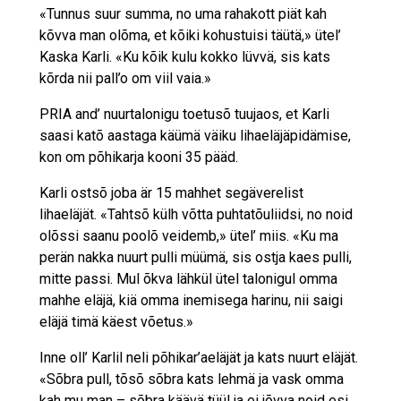
«Tunnus suur summa, no uma rahakott piät kah
kõvva man olõma, et kõiki kohustuisi täütä,» ütel’
Kaska Karli. «Ku kõik kulu kokko lüvvä, sis kats
kõrda nii pall’o om viil vaia.»
PRIA and’ nuurtalonigu toetusõ tuujaos, et Karli
saasi katõ aastaga käümä väiku lihaeläjäpidämise,
kon om põhikarja kooni 35 pääd.
Karli ostsõ joba är 15 mahhet segäverelist
lihaeläjät. «Tahtsõ külh võtta puhtatõuliidsi, no noid
olõssi saanu poolõ veidemb,» ütel’ miis. «Ku ma
perän nakka nuurt pulli müümä, sis ostja kaes pulli,
mitte passi. Mul õkva lähkül ütel talonigul omma
mahhe eläjä, kiä omma inemisega harinu, nii saigi
eläjä timä käest võetus.»
Inne oll’ Karlil neli põhikar’aeläjät ja kats nuurt eläjät.
«Sõbra pull, tõsõ sõbra kats lehmä ja vask omma
kah mu man – sõbra käävä tüül ja ei jõvva noid esi