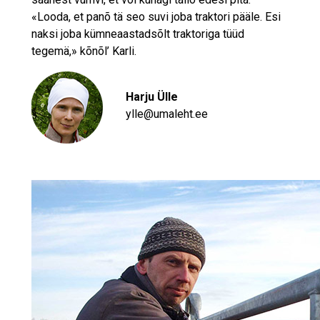
«Looda, et panõ tä seo suvi joba traktori pääle. Esi
naksi joba kümneaastadsõlt traktoriga tüüd
tegemä,» kõnõl’ Karli.
Harju Ülle
ylle@umaleht.ee