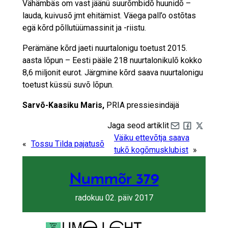
Vähämbäs om vast jäänü suurõmbidõ huunidõ –
lauda, kuivusõ jmt ehitämist. Väega pall’o ostõtas
egä kõrd põllutüümassinit ja -riistu.
Perämäne kõrd jaeti nuurtalonigu toetust 2015.
aasta lõpun – Eesti pääle 218 nuurtalonikulõ kokko
8,6 miljonit eurot. Järgmine kõrd saava nuurtalonigu
toetust küssü suvõ lõpun.
Sarvõ-Kaasiku Maris,
PRIA pressiesindäjä
Jaga seod artiklit
Share by e-mail
Share on Fa
Share on 
Väiku ettevõtja saava
«
Tossu Tilda pajatusõ
tukõ kogõmusklubist
»
Nummõr 379
radokuu 02. päiv 2017