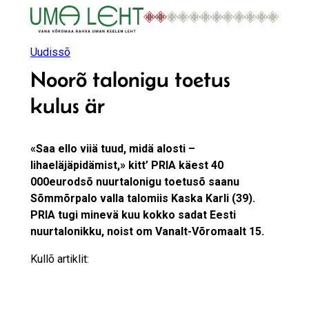
Liigu
sisu
juurde
Uudissõ
Noorõ talonigu toetus
kulus är
«Saa ello viiä tuud, midä alosti –
lihaeläjäpidämist,» kitt’ PRIA käest 40
000eurodsõ nuurtalonigu toetusõ saanu
Sõmmõrpalo valla talomiis Kaska Karli (39).
PRIA tugi minevä kuu kokko sadat Eesti
nuurtalonikku, noist om Vanalt-Võromaalt 15.
Kullõ artiklit: