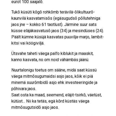
eurot 100 saajalõ.
Tukõ küsüti kõgõ rohkõmb terävilä-õlikultuurõ-
kaunvilä kasvatamisõs (egäsugudsõ põllutehniga
jaos jne – kokko 61 taotlust). Järmine suur sats
küsse eläjäkasvatusõ jaos (34) ja mesindüses (24).
Päält kümne küsüjä kasvatas puuvilja-marjo, lambit-
kitsi vai köögiviljä.
Ütsvahe taheti väega pall’o kiblukit ja maaskit,
kanno kasvata, no om noid vähämbäs jäänü.
Nuurtalonigu toetus om sääne, midä saat küssü
väega mitmõsugumaidsi asjo jaos, kõik ei piä
minemä suurõmbidõ asjo ehk investeeringide ja
põhivara jaos.
Saat osta ka maad, seemend, eläjit-tsirkõ, väetüst,
kütüst… Nii ka tetäs, egä kõrd küstäs väega
mitmõsugutsidõ asjo jaos.