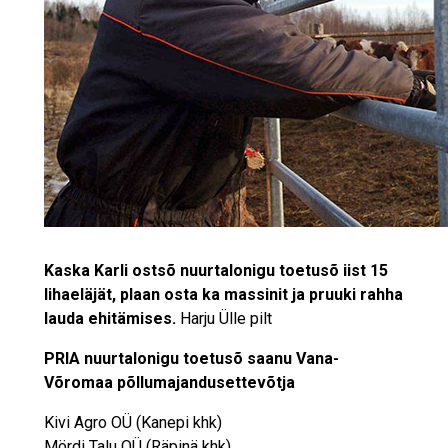
Kaska Karli ostsõ nuurtalonigu toetusõ iist 15
lihaeläjät, plaan osta ka massinit ja pruuki rahha
lauda ehitämises.
Harju Ülle pilt
PRIA nuurtalonigu toetusõ saanu Vana-
Võromaa põllumajandusettevõtja
Kivi Agro OÜ (Kanepi khk)
Mördi Talu OÜ (Räpinä khk)