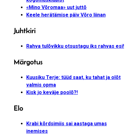
«Mino Võromaa» uut juttõ
Keele herätämise päiv Võro liinan
Juhtkiri
Rahva tulõvikku otsustagu iks rahvas esi!
Märgotus
Kuusiku Terje: tüüd saat, ku tahat ja olõt
valmis opma
Kisk jo keväje poolõ?!
Elo
Krabi kõrdsimiis sai aastaga umas
inemises