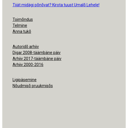
Tiiät midägi põnõvat? Kirota tuust Umalõ Lehele!
Toimõndus
Telmine
Anna tukõ
Autoridõ arhiiv
Digar 2008-täämbäne päiv
Arhiiv 2017-täämbäne päiv
Arhiiv 2000-2016
Ligipäsemine
Nõudmisõ pruukmisõs