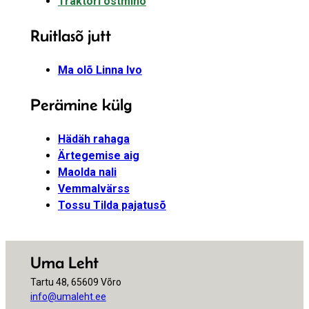
Traktori ostminõ
Ruitlasõ jutt
Ma olõ Linna Ivo
Perämine külg
Hädäh rahaga
Ärtegemise aig
Maolda nali
Vemmalvärss
Tossu Tilda pajatusõ
Uma Leht
Tartu 48, 65609 Võro
info@umaleht.ee