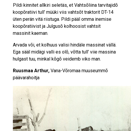
Pildi kinnitet allkiri seletäs, et Vahtsõliina tarvitajidõ
koopõratiivi tull’ müüki viis vahtsõt traktorit DT-14
üten perän vitä riistuga. Pildi pääl omma inemise
koopõratiivist ja Julgusõ kolhoosist vahtsit
massinit kaeman.
Arvada või, et kolhuus valisi hindäle massinat vällä.
Ega sääl midägi valli es olõ, võtta tull’ viie massina
hulgast tuu, minkal kõgõ veidemb viko man.
Ruusmaa Arthur,
Vana-Võromaa muuseummõ
päävarahoitja