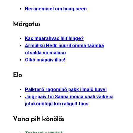
Heränemisel om huug seen
Märgotus
Kas maarahvas hiit hinge?
Armuliku Hedi: nuuril omma täämbä
otsalda võimalusõ
Olkõ imäpäiv illus!
Elo
Palktarõ ragominõ pakk ilmalõ huvvi
Jaigi-päiv tõi Sännä mõisa saali väikeisi
jutukõnõlõjit kõrraligult täüs
Vana pilt kõnõlõs