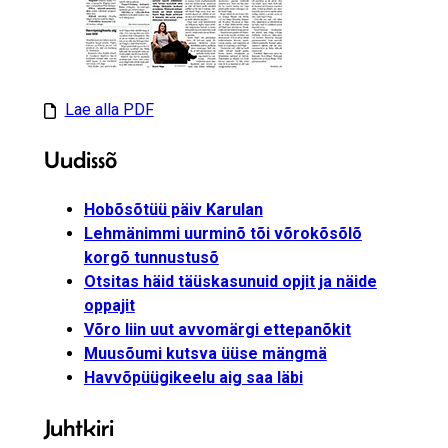
Lae alla PDF
Uudissõ
Hobõsõtüü päiv Karulan
Lehmänimmi uurminõ tõi võrokõsõlõ
korgõ tunnustusõ
Otsitas häid täüskasunuid opjit ja näide
oppajit
Võro liin uut avvomärgi ettepanõkit
Muusõumi kutsva üüse mängmä
Havvõpüügikeelu aig saa läbi
Juhtkiri