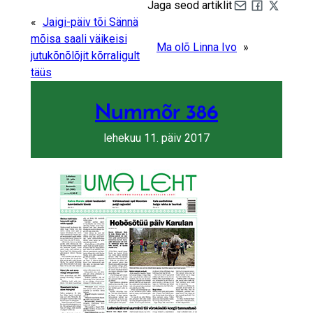
Jaga seod artiklit
Share by e-mail
Share on Fa
Share on 
«
Jaigi-päiv tõi Sännä
mõisa saali väikeisi
Ma olõ Linna Ivo
»
jutukõnõlõjit kõrraligult
täüs
Nummõr 386
lehekuu 11. päiv 2017