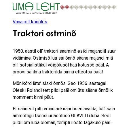
Liigu
sisu
juurde
Vana pilt kõnõlõs
Traktori ostminõ
1950. aastil oll’ traktori saaminõ esiki majandiil suur
vidämine. Ostmisõ lua sai õnnõ sääne majand, miä
oll’ sotsialistlikul võigõlusõl hää kotussõ pääl. A
proovi sa ilma traktorilda sinnä etteotsa saia!
Mõnikõrd läts’ siski õnnõs. Seo 1956. aastagal
Oleski Rolandi tett pildi pääl om üts sääne õnnõlik
momment kinni püüt.
Et säänest pilti võinu aokirändüsen avalda, tull’ saia
ammõtligu tsensuuriasotusõ GLAVLITi luba. Seol
pildil om luba olõman, templi ilostõ tagaküle pääl.