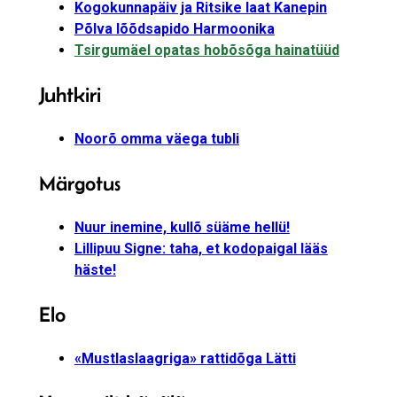
Kogokunnapäiv ja Ritsike laat Kanepin
Põlva lõõdsapido Harmoonika
Tsirgumäel opatas hobõsõga hainatüüd
Juhtkiri
Noorõ omma väega tubli
Märgotus
Nuur inemine, kullõ süäme hellü!
Lillipuu Signe: taha, et kodopaigal lääs
häste!
Elo
«Mustlaslaagriga» rattidõga Lätti