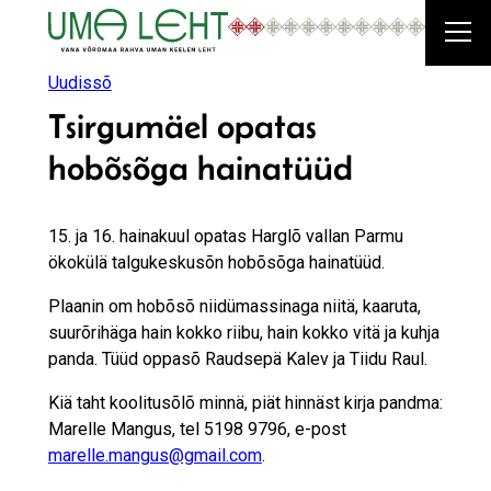
Liigu
sisu
juurde
Uudissõ
Tsirgumäel opatas
hobõsõga hainatüüd
15. ja 16. hainakuul opatas Harglõ vallan Parmu
ökokülä talgukeskusõn hobõsõga hainatüüd.
Plaanin om hobõsõ niidümassinaga niitä, kaaruta,
suurõrihäga hain kokko riibu, hain kokko vitä ja kuhja
panda. Tüüd oppasõ Raudsepä Kalev ja Tiidu Raul.
Kiä taht koolitusõlõ minnä, piät hinnäst kirja pandma:
Marelle Mangus, tel 5198 9796, e-post
marelle.mangus@gmail.com
.