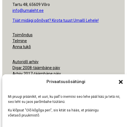
Tartu 48, 65609 Võro
info@umaleht.ee
Tiiät midägi põnõvat? Kirota tuust Umalõ Lehele!
Toimõndus
Telmine
Anna tukõ
Autoridõ arhiiv
Digar 2008-täämbäne päiv
Arhiiv 2017-täämbäne päiv
Arhiiv 2000-2016
Privaatsusõsätüngi
Ligipäsemine
Mi pruugi präänikit, et uuri, ku pall'o inemiisi seo lehe pääl käü ja tetä nii,
Nõudmisõ pruukmisõs
seo leht su jaos parõmbahe tüütänü.
Ku klõpsat "Olõ kõgõga peri", sis kität sa hääs, et präänigu
võetasõ pruukmistõ.