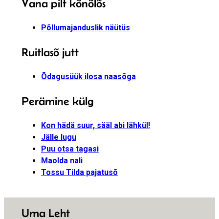
Vana pilt kõnõlõs
Põllumajanduslik näütüs
Ruitlasõ jutt
Õdagusüük ilosa naasõga
Perämine külg
Kon hädä suur, sääl abi lähkül!
Jälle lugu
Puu otsa tagasi
Maolda nali
Tossu Tilda pajatusõ
Uma Leht