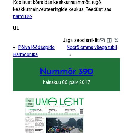
Koolitust kõrraldas keskkunnaammõt, tugõ
keskkunnainvesteeringide keskus. Teedüst saa
parmu.ee
.
UL
Jaga seod artiklit
Share by e-mail
Share on Fa
Share on 
«
Põlva lõõdsapido
Noorõ omma väega tubli
Harmoonika
»
Nummõr 390
hainakuu 06. päiv 2017