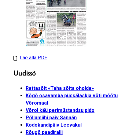
Lae alla PDF
Uudissõ
Rattasõit «Taha sõita oholda»
Kõgõ osavamba püssälaskja võti mõõtu
Võromaal
Võrol käü perimüstandsu pido
Põllumiihi päiv Sännän
Kodokandipäiv Leevakul
Rõugõ paadiralli