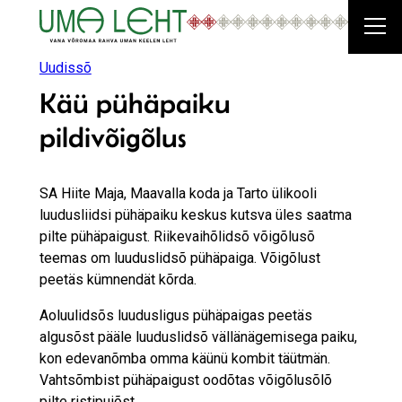
Liigu
sisu
juurde
Uudissõ
Käü pühäpaiku
pildivõigõlus
SA Hiite Maja, Maavalla koda ja Tarto ülikooli
luudusliidsi pühäpaiku keskus kutsva üles saatma
pilte pühäpaigust. Riikevaihõlidsõ võigõlusõ
teemas om luuduslidsõ pühäpaiga. Võigõlust
peetäs kümnendät kõrda.
Aoluulidsõs luudusligus pühäpaigas peetäs
algusõst pääle luuduslidsõ vällänägemisega paiku,
kon edevanõmba omma käünü kombit täütmän.
Vahtsõmbist pühäpaigust oodõtas võigõlusõlõ
pilte ristipuiõst.