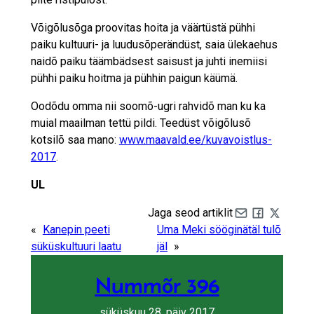
Võigõlusõga proovitas hoita ja väärtüstä pühhi
paiku kultuuri- ja luudusõperändüst, saia ülekaehus
naidõ paiku täämbädsest saisust ja juhti inemiisi
pühhi paiku hoitma ja pühhin paigun käümä.
Oodõdu omma nii soomõ-ugri rahvidõ man ku ka
muial maailman tettü pildi. Teedüst võigõlusõ
kotsilõ saa mano:
www.maavald.ee/kuvavoistlus-
2017
.
UL
Jaga seod artiklit
Share by e-mail
Share on Fa
Share on 
«
Kanepin peeti
Uma Meki sööginätäl tulõ
süküskultuuri laatu
jäl
»
Nummõr 396
süküskuu 28. päiv 2017