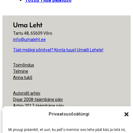
Tossu Tilda pajatusõ
Uma Leht
Tartu 48, 65609 Võro
info@umaleht.ee
Tiiät midägi põnõvat? Kirota tuust Umalõ Lehele!
Toimõndus
Telmine
Anna tukõ
Autoridõ arhiiv
Digar 2008-täämbäne päiv
Arhiiv 2017-täämbäne päiv
Arhiiv 2000-2016
Privaatsusõsätüngi
Ligipäsemine
Mi pruugi präänikit, et uuri, ku pall'o inemiisi seo lehe pääl käü ja tetä nii,