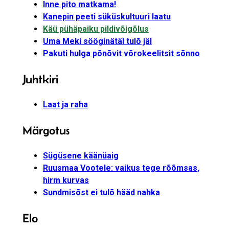
Inne pito matkama!
Kanepin peeti süküskultuuri laatu
Käü pühäpaiku pildivõigõlus
Uma Meki sööginätäl tulõ jäl
Pakuti hulga põnõvit võrokeelitsit sõnno
Juhtkiri
Laat ja raha
Märgotus
Sügüsene käänüaig
Ruusmaa Vootele: vaikus tege rõõmsas,
hirm kurvas
Sundmisõst ei tulõ hääd nahka
Elo