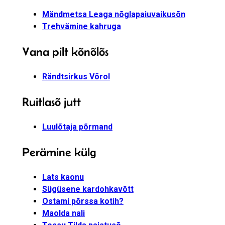
Mändmetsa Leaga nõglapaiuvaikusõn
Trehvämine kahruga
Vana pilt kõnõlõs
Rändtsirkus Võrol
Ruitlasõ jutt
Luulõtaja põrmand
Perämine külg
Lats kaonu
Sügüsene kardohkavõtt
Ostami põrssa kotih?
Maolda nali