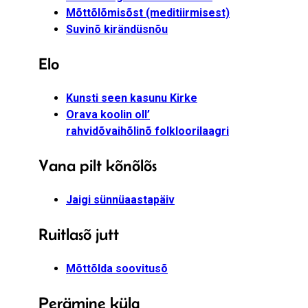
Mõttõlõmisõst (meditiirmisest)
Suvinõ kirändüsnõu
Elo
Kunsti seen kasunu Kirke
Orava koolin oll’
rahvidõvaihõlinõ folkloorilaagri
Vana pilt kõnõlõs
Jaigi sünnüaastapäiv
Ruitlasõ jutt
Mõttõlda soovitusõ
Perämine külg