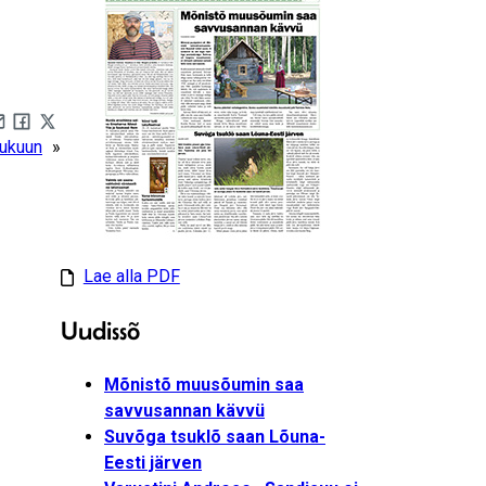
are by e-mail
Share on Facebook
Share on X
mukuun
»
Lae alla PDF
Uudissõ
Mõnistõ muusõumin saa
savvusannan kävvü
Suvõga tsuklõ saan Lõuna-
Eesti järven