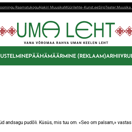
oomingu Raamatukogu
Ajakiri Muusika
Müürileht
e-Kunst.ee
Sirp
Teater.Muusika.
US
TELMINE
PÄÄHÄMÄÄRMINE (REKLAAM)
ARHIIV
RU
üd andsagu pudõli. Küsüs, mis tuu om. «Seo om palsam,» vastas