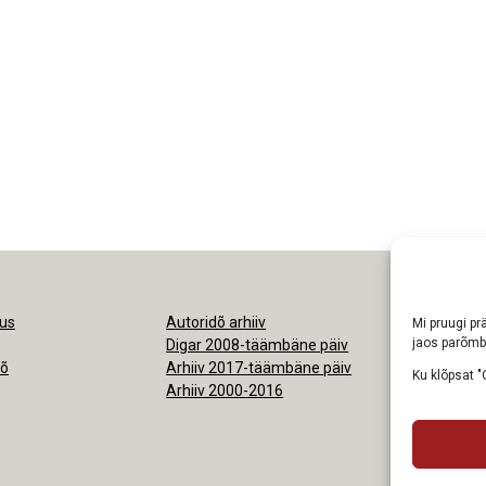
us
Autoridõ arhiiv
Ligipäsemine
Mi pruugi prä
jaos parõmb
Digar 2008-täämbäne päiv
Nõudmisõ pr
kõ
Arhiiv 2017-täämbäne päiv
Ku klõpsat "
Arhiiv 2000-2016