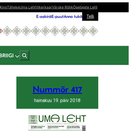
Kino
Täheke
Uma Leht
Vikerkaar
Värske Rõhk
Õpetajate Leht
E-aokirä
E-puut
Anna tukõ
Telli
BRIIGI
Nummõr 417
hainakuu 19. päiv 2018