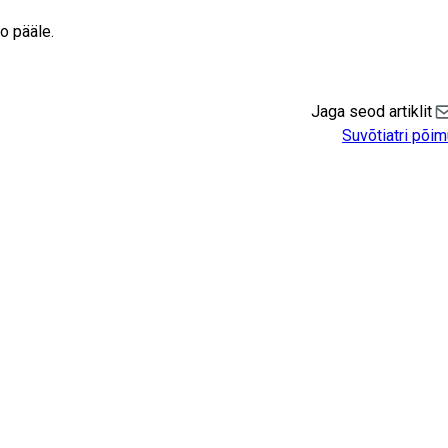
eo pääle.
Jaga seod artiklit
Sh
Suvõtiatri põi