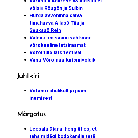
Varustini Andrese «Sandisuu ei
võlsi» Rõugõn ja Sulbin
Hurda avvohinna saiva
timahavva Allasõ Tiia ja
Saukasõ Rein
Valmis om saanu vahtsõnõ
võrokeeline latsiraamat
Võrol tulõ latsifestival
Vana-Võromaa turismivoldik
Juhtkiri
Võtami rahulikult ja jäämi
inemises!
Märgotus
Leesalu Diana: heng ütles, et
taha midägi kodokandin tetä