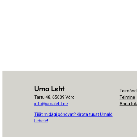
Uma Leht
Toimõnd
Tartu 48, 65609 Võro
Telmine
info@umaleht.ee
Anna tu
Tiiät midägi põnõvat? Kirota tuust Umalõ
Lehele!