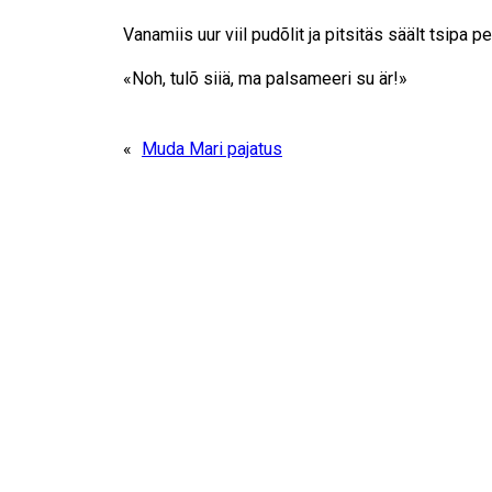
Vanamiis uur viil pudõlit ja pitsitäs säält tsipa p
«Noh, tulõ siiä, ma palsameeri su är!»
«
Muda Mari pajatus