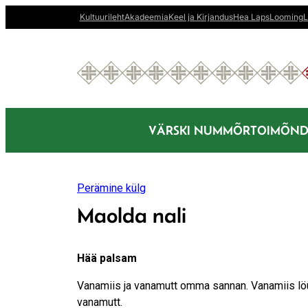
Liigu
Kultuurileht
Akadeemia
Keel ja Kirjandus
Hea Laps
Looming
L
sisu
juurde
VÄRSKI NUMMÕR
TOIMÕND
Perämine külg
Maolda nali
Hää palsam
Vanamiis ja vanamutt omma sannan. Vanamiis lö
vanamutt.