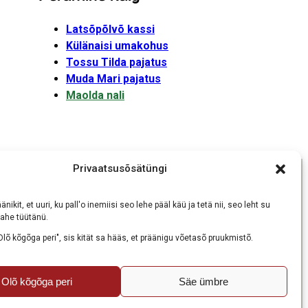
Latsõpõlvõ kassi
Külänaisi umakohus
Tossu Tilda pajatus
Muda Mari pajatus
Maolda nali
Privaatsusõsätüngi
änikit, et uuri, ku pall'o inemiisi seo lehe pääl käü ja tetä nii, seo leht su
ahe tüütänü.
uukmisõs
Olõ kõgõga peri", sis kität sa hääs, et präänigu võetasõ pruukmistõ.
Olõ kõgõga peri
Säe ümbre