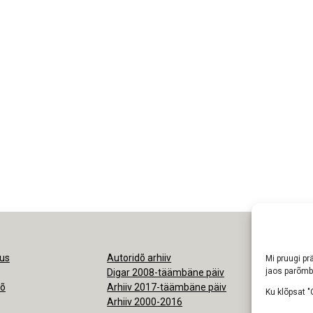
us
Autoridõ arhiiv
Ligipäsemine
Mi pruugi prä
jaos parõmb
Digar 2008-täämbäne päiv
Nõudmisõ pr
kõ
Arhiiv 2017-täämbäne päiv
Ku klõpsat "
Arhiiv 2000-2016