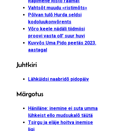
Räpimehe Risto raamat
Vahtsõt muudu «ristimõts»
Põlvan tulõ Hurda seldsi
kodoluukonvõrents
Võro keele nädäli tiidmiisi
proovi vasta oll’ suur huvi
Kuvvõs Uma Pido peetäs 2023.
aastagal
Juhtkiri
Lähküidsi naabridõ pidopäiv
Märgotus
Häniläne: inemine ei suta umma
lühkeist ello mudsukalõ täütä
Tsirgu ja eläje hoitva inemise
ligi