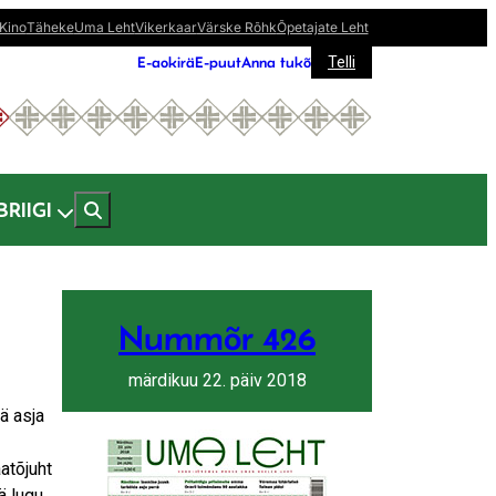
Kino
Täheke
Uma Leht
Vikerkaar
Värske Rõhk
Õpetajate Leht
E-aokirä
E-puut
Anna tukõ
Telli
BRIIGI
Nummõr 426
märdikuu 22. päiv 2018
ä asja
atõjuht
 lugu,