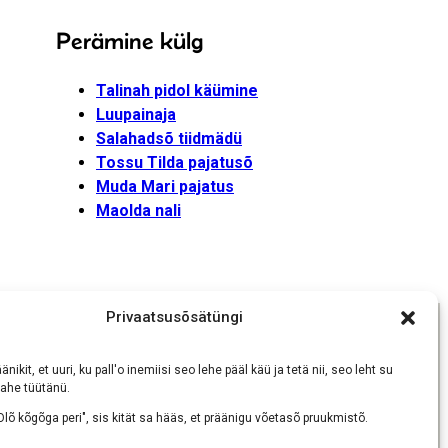
Perämine külg
Talinah pidol käümine
Luupainaja
Salahadsõ tiidmädü
Tossu Tilda pajatusõ
Muda Mari pajatus
Maolda nali
Privaatsusõsätüngi
änikit, et uuri, ku pall'o inemiisi seo lehe pääl käü ja tetä nii, seo leht su
ahe tüütänü.
uukmisõs
Olõ kõgõga peri", sis kität sa hääs, et präänigu võetasõ pruukmistõ.