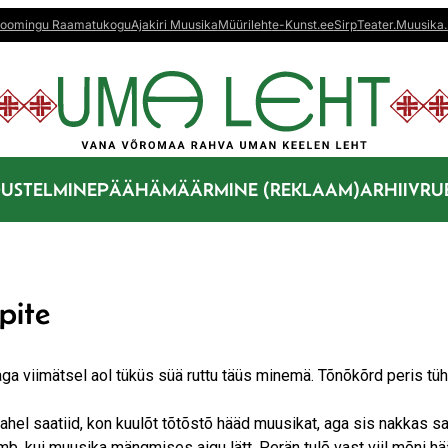
oomingu Raamatukogu
Ajakiri Muusika
Müürileht
e-Kunst.ee
Sirp
Teater.Muusika.
US
TELMINE
PÄÄHÄMÄÄRMINE (REKLAAM)
ARHIIV
RU
pite
ga viimätsel aol tüküs süä ruttu täüs minemä. Tõnõkõrd peris tüh
el saatiid, kon kuulõt tõtõstõ hääd muusikat, aga sis nakkas sa
, kui muusika mängmises aigu lätt. Perän tulõ vast viil mõni hää