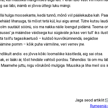
ig sai läbi, inämb ei jõvva üttegi luku mängi.
llä hulga moosekante, kedä tunnõ; mõnõ viil päälekauba kah. Paa
hääd liharuuga, tä mõist tetä kül, kui aigu annat. Tütre kutsu laud
kolm suutäüt söönü, sis ma nakka näile loengut pidämä. Teema om
tsusas’ ja määndse väidsega kui sügäväle ja kas veri tull’ iks ilust
u tetä tsill’u tagasikaetusõ – kuldsõ kuvvõkümnendä, segädse
äämine pomm – kõik puha värmiline, veri verrev jne.
likult andis: es jõvva kõiki loomaliike käsitledä, aig sai otsa.
k, ei lääki är, tõst hindäle vahtsõ pordsu. Tähendäs: tä om mu lä
. Maamehe juttu, nigu võrukõnõ mulgiga. Muusika ja liha meil sis
Jaga seod artiklit
Sh
Rumeeniä 