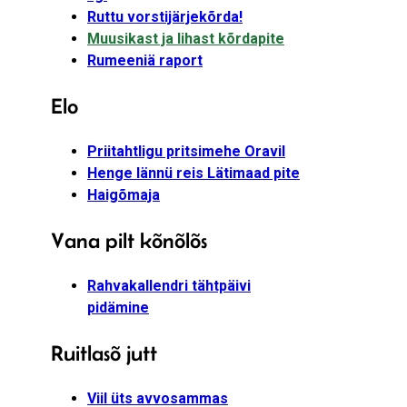
Ruttu vorstijärjekõrda!
Muusikast ja lihast kõrdapite
Rumeeniä raport
Elo
Priitahtligu pritsimehe Oravil
Henge lännü reis Lätimaad pite
Haigõmaja
Vana pilt kõnõlõs
Rahvakallendri tähtpäivi
pidämine
Ruitlasõ jutt
Viil üts avvosammas