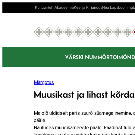
Liigu
Kultuurileht
Akadeemia
Keel ja Kirjandus
Hea Laps
Looming
L
sisu
juurde
VÄRSKI NUMMÕR
TOIMÕND
Märgotus
Muusikast ja lihast kõrda
Ma olõ üldidselt peris suurõ süämega inemine, a
pääle.
Näütüses muusikameeste pääle. Raadiost tulõ vah
kõnõlõma ja putras umbõs kolm-neli kõrda kauõmb