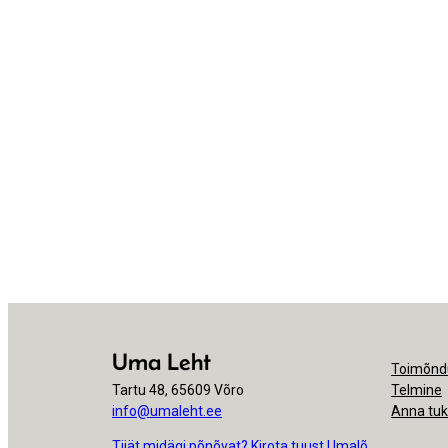
Uma Leht
Toimõnd
Tartu 48, 65609 Võro
Telmine
info@umaleht.ee
Anna tu
Tiiät midägi põnõvat? Kirota tuust Umalõ