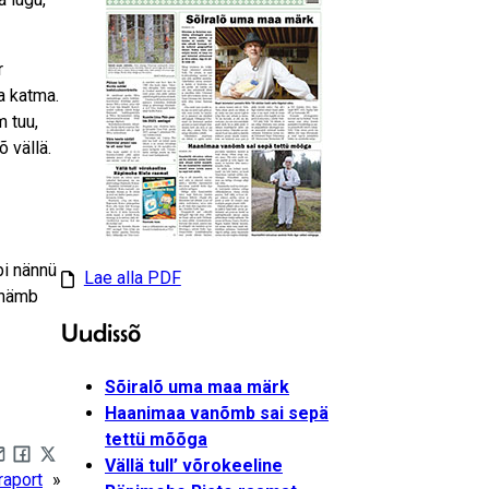
r
a katma.
 tuu,
õ vällä.
bi nännü
Lae alla PDF
 inämb
Uudissõ
Sõiralõ uma maa märk
Haanimaa vanõmb sai sepä
tettü mõõga
Vällä tull’ võrokeeline
are by e-mail
Share on Facebook
Share on X
raport
»