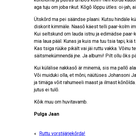
aga tuju om joba rikut. Kõgõ lõppu ütles: oi-jah, a
Ütskõrd ma pei säändse plaani. Kutsu hindäle kü
diskorit kimmäle. Naasõ käest telli paar-kolm ime
Kui seltskund om lauda istnu ja edimädse paar-
mia laua pääl. Kunas ja kuis ma tuu tsia tapi, kiä 
Kas tsiga rüüke pikält vai jäi ruttu vakka. Võin
säitsmekümnendä jne. Ja albumi! Pilt ollu õks p
Kui külälise nakkasõ är minemä, sis ma pallõ aland
Või muiduki olla, et mõni, näütüses Johansoni Jaa
ja timäga võit rahumeeli maast ja ilmast kõnõlda
jutus ei tulõ.
Kõik muu om huvitavamb.
Pulga Jaan
«
Ruttu vorstijärjekõrda!