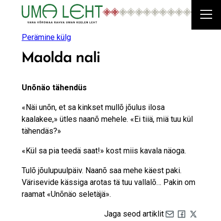
Liigu
sisu
juurde
Perämine külg
Maolda nali
Unõnäo tähendüs
«Näi unõn, et sa kinkset mullõ jõulus ilosa
kaalakee,» ütles naanõ mehele. «Ei tiiä, miä tuu kül
tähendäs?»
«Kül sa pia teedä saat!» kost miis kavala näoga.
Tulõ jõulupuulpäiv. Naanõ saa mehe käest paki.
Värisevide kässiga arotas tä tuu vallalõ… Pakin om
raamat «Unõnäo seletäjä».
Jaga seod artiklit