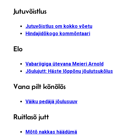
Jutuvõistlus
Jutuvõistlus om kokko võetu
Hindajidõkogo kommõntaari
Elo
Vabariigiga ütevana Meieri Arnold
Jõulujutt: Häste lõppõnu jõulutsukõlus
Vana pilt kõnõlõs
Väiku pedäjä jõulusuuv
Ruitlasõ jutt
Mõtõ nakkas häädümä