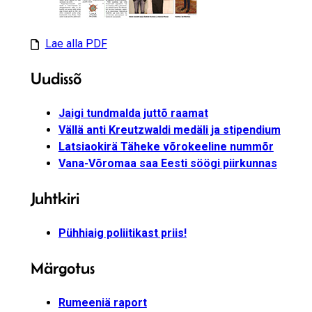
Lae alla PDF
Uudissõ
Jaigi tundmalda juttõ raamat
Vällä anti Kreutzwaldi medäli ja stipendium
Latsiaokirä Täheke võrokeeline nummõr
Vana-Võromaa saa Eesti söögi piirkunnas
Juhtkiri
Pühhiaig poliitikast priis!
Märgotus
Rumeeniä raport