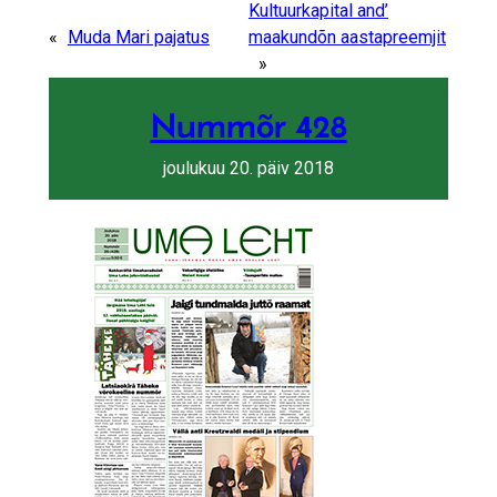
Share by e-mail
Share on Fa
Share on 
Kultuurkapital and’
«
Muda Mari pajatus
maakundõn aastapreemjit
»
Nummõr 428
joulukuu 20. päiv 2018