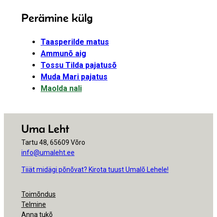
Perämine külg
Taasperilde matus
Ammunõ aig
Tossu Tilda pajatusõ
Muda Mari pajatus
Maolda nali
Uma Leht
Tartu 48, 65609 Võro
info@umaleht.ee
Tiiät midägi põnõvat? Kirota tuust Umalõ Lehele!
Toimõndus
Telmine
Anna tukõ