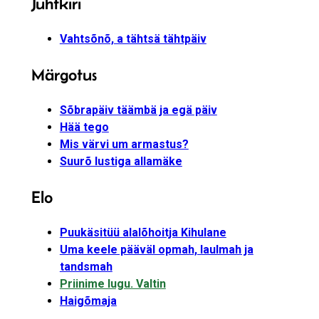
Juhtkiri
Vahtsõnõ, a tähtsä tähtpäiv
Märgotus
Sõbrapäiv täämbä ja egä päiv
Hää tego
Mis värvi um armastus?
Suurõ lustiga allamäke
Elo
Puukäsitüü alalõhoitja Kihulane
Uma keele pääväl opmah, laulmah ja
tandsmah
Priinime lugu. Valtin
Haigõmaja