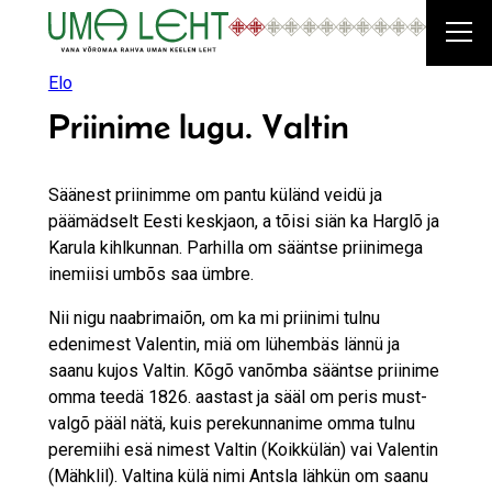
Liigu
sisu
juurde
Elo
Priinime lugu. Valtin
Säänest priinimme om pantu küländ veidü ja
päämädselt Eesti keskjaon, a tõisi siän ka Harglõ ja
Karula kihlkunnan. Parhilla om sääntse priinimega
inemiisi umbõs saa ümbre.
Nii nigu naabrimaiõn, om ka mi priinimi tulnu
edenimest Valentin, miä om lühembäs lännü ja
saanu kujos Valtin. Kõgõ vanõmba sääntse priinime
omma teedä 1826. aastast ja sääl om peris must-
valgõ pääl nätä, kuis perekunnanime omma tulnu
peremiihi esä nimest Valtin (Koikkülän) vai Valentin
(Mähklil). Valtina külä nimi Antsla lähkün om saanu