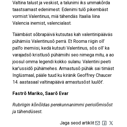
Valtina talust ja veskist, a talunimi iks ummakõrda
taastsamast edenimest. Edenimi tulõ pikembäst
vormist Valentinus, miä tähendäs Itaalia liina
Valencia inemist, valencialast.
Täämbäst sõbrapäivä kutsutas kah valentinipääväs
pühämiis Valentinusõ perrä. Et Rooma riigin oll’
pall’o inemiisi, kedä kutsuti Valentinus, sõs oll’ ka
varajadsõ kristlusõ pühämiihi seo nimega mitu, a ao
joosul omma legendi kokko sulanu. Valentini peeti
kar’ussidõ pühämehes. Armastusõ pühäk sai timäst
Inglüsmaal, pääle tuud ku kiränik Geoffrey Chaucer
14. aastasaal valtinapäävä armastusõst luulõt’.
Fastrõ Mariko, Saarõ Evar
Rubriigin kõnõldas perekunnanimmi periolõmisõst
ja tähendüsest.
Jaga seod artiklit