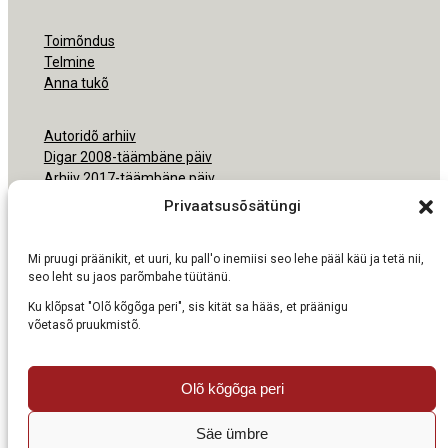
Toimõndus
Telmine
Anna tukõ
Autoridõ arhiiv
Digar 2008-täämbäne päiv
Arhiiv 2017-täämbäne päiv
Arhiiv 2000-2016
Privaatsusõsätüngi
Ligipäsemine
Mi pruugi präänikit, et uuri, ku pall'o inemiisi seo lehe pääl käü ja tetä nii,
Nõudmisõ pruukmisõs
seo leht su jaos parõmbahe tüütänü.
Ku klõpsat "Olõ kõgõga peri", sis kität sa hääs, et präänigu
võetasõ pruukmistõ.
Olõ kõgõga peri
Säe ümbre