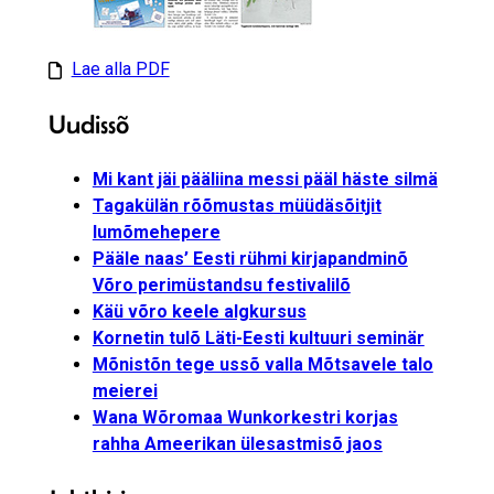
Lae alla PDF
Uudissõ
Mi kant jäi pääliina messi pääl häste silmä
Tagakülän rõõmustas müüdäsõitjit
lumõmehepere
Pääle naas’ Eesti rühmi kirjapandminõ
Võro perimüstandsu festivalilõ
Käü võro keele algkursus
Kornetin tulõ Läti-Eesti kultuuri seminär
Mõnistõn tege ussõ valla Mõtsavele talo
meierei
Wana Wõromaa Wunkorkestri korjas
rahha Ameerikan ülesastmisõ jaos