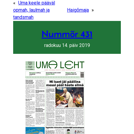
Share by e-mail
Share on Fa
Share on 
«
Uma keele pääväl
opmah, laulmah ja
Haigõmaja
»
tandsmah
Nummõr 431
radokuu 14. päiv 2019