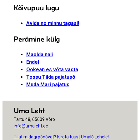
Kõivupuu lugu
Avida no minnu tagasi!
Perämine külg
Maolda nali
Endel
Ookean es võta vasta
Tossu Tilda pajatusõ
Muda Mari pajatus
Uma Leht
Tartu 48, 65609 Võro
info@umaleht.ee
Tiiät midägi põnõvat? Kirota tuust Umalõ Lehele!