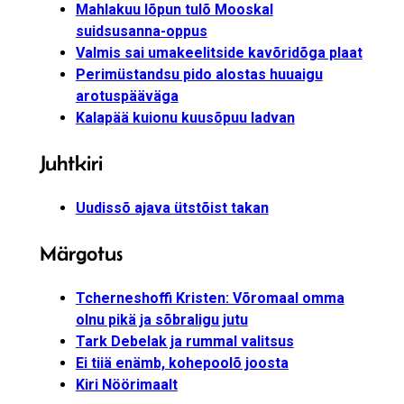
Mahlakuu lõpun tulõ Mooskal
suidsusanna-oppus
Valmis sai umakeelitside kavõridõga plaat
Perimüstandsu pido alostas huuaigu
arotuspääväga
Kalapää kuionu kuusõpuu ladvan
Juhtkiri
Uudissõ ajava ütstõist takan
Märgotus
Tcherneshoffi Kristen: Võromaal omma
olnu pikä ja sõbraligu jutu
Tark Debelak ja rummal valitsus
Ei tiiä enämb, kohepoolõ joosta
Kiri Nöörimaalt