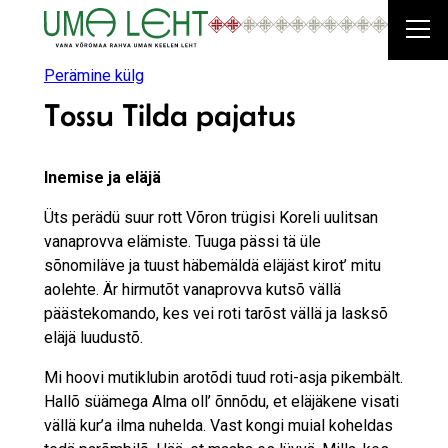
Liigu
sisu
juurde
Perämine külg
Tossu Tilda pajatus
Inemise ja eläjä
Üts perädü suur rott Võron trügisi Koreli uulitsan
vanaprovva elämiste. Tuuga pässi tä üle
sõnomiläve ja tuust häbemäldä eläjäst kirot’ mitu
aolehte. Är hirmutõt vanaprovva kutsõ vällä
päästekomando, kes vei roti tarõst vällä ja lasksõ
eläjä luudustõ.
Mi hoovi mutiklubin arotõdi tuud roti-asja pikembält.
Hallõ süämega Alma oll’ õnnõdu, et eläjäkene visati
vällä kur’a ilma nuhelda. Vast kongi muial koheldas