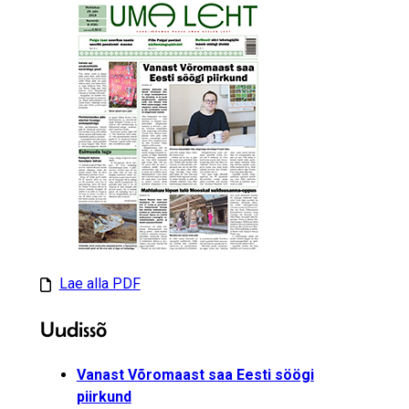
Lae alla PDF
Uudissõ
Vanast Võromaast saa Eesti söögi
piirkund