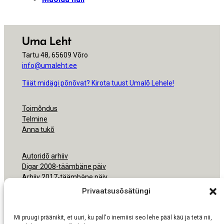
Uma Leht
Tartu 48, 65609 Võro
info@umaleht.ee
Tiiät midägi põnõvat? Kirota tuust Umalõ Lehele!
Toimõndus
Telmine
Anna tukõ
Autoridõ arhiiv
Digar 2008-täämbäne päiv
Arhiiv 2017-täämbäne päiv
Arhiiv 2000-2016
Privaatsusõsätüngi
Ligipäsemine
Mi pruugi präänikit, et uuri, ku pall'o inemiisi seo lehe pääl käü ja tetä nii,