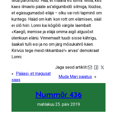
tedä parõmbilõ. Hää, et maaha es lüvvä. Milla, kes
kaes ilmaelo pääle as’aligumbidõ silmiga, löüdse,
et egäsugumadsõ eläjä – olku vai roti tapminõ om
kuritego. Hääd om kah: kon rott om elämisen, sääl
ei olõ hiiri. Lonni kai kõgõlõ värgile laembalt.
«Kaegõ, inemise ja eläjä omma aigõ algusõst
ütenkuun elänü. Vinnemaalt tuudi sisse kährigu,
šaakali tulli esi ja no om järg mõsukahrõ käen.
Kirivüs tege meid rikkambas!» arvas’ demokraat
Lonni.
Jaga seod artiklit
Share by e-mail
Share on Fa
Share on 
«
Pääasi, et magusat
Muda Mari pajatus
»
saas
Nummõr 436
mahlakuu 25. päiv 2019