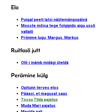
Elo
Puigal peeti latsi näütemängopäivä
Mooste mõisa tege folgipido aigu ussõ
vallalõ
Priinime lugu: Margus, Markus
Ruitlasõ jutt
Olõ-i inämb midägi üteldä
Perämine külg
Opitunn terves elos
Pääasi, et magusat saas
Tossu Tilda pajatus
Muda Mari pajatus
Maolda nali