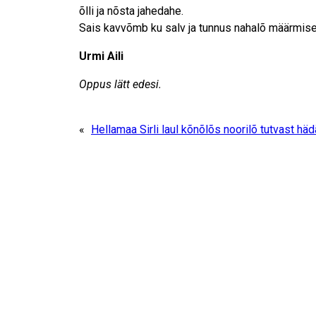
õlli ja nõsta jahedahe.
Sais kavvõmb ku salv ja tunnus nahalõ määrmi
Urmi Aili
Oppus lätt edesi.
«
Hellamaa Sirli laul kõnõlõs noorilõ tutvast häd