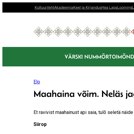
Liigu
Kultuurileht
Akadeemia
Keel ja Kirjandus
Hea Laps
Looming
L
sisu
juurde
VÄRSKI NUMMÕR
TOIMÕND
Elo
Maahaina võim. Neläs j
Et ravivist maahainust api saia, tulõ seletä näide
Siirop