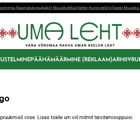
oomingu Raamatukogu
Ajakiri Muusika
Müürileht
e-Kunst.ee
Sirp
Teater.Muusika.
US
TELMINE
PÄÄHÄMÄÄRMINE (REKLAAM)
ARHIIV
RU
ago
 pruukmisõ viise. Lisas tsäile um viil mitmit tarvitamisoppuisi.