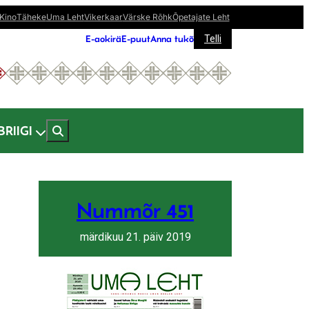
Kino
Täheke
Uma Leht
Vikerkaar
Värske Rõhk
Õpetajate Leht
E-aokirä
E-puut
Anna tukõ
Telli
BRIIGI
Nummõr 451
märdikuu 21. päiv 2019