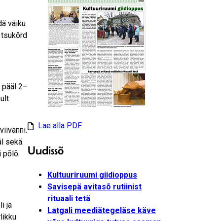
dä väiku
 tsukõrd
i pääl 2–
ult
Lae alla PDF
viivanni.
äl sekä.
Uudissõ
 põlõ.
Kultuuriruumi giidioppus
Savisepä avitasõ rutiinist
rituaali tetä
i ja
Latgali meediätegeläse käve
likku