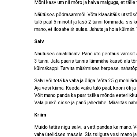
Mõni kasv um nii mõro ja halva maiguga, et tälle t
Näütüses põdrasammõl. Võta klaasitäüs ütstõsõ kül
tulõ pääl 5 minotit ja lasõ 2 tunni tõmmada, sis
mano, et ilosahe är sulas. Jahuta ja hoia külmän.
Salv
Näütüses saialillisalv. Panõ üts peotäüs värskit
3 tunni. Jätä paaris tunnis lämmähe kaasõ ala tõm
külmäkappi. Tarvita määrmises herpese, nahatõpi 
Salvi või tetä ka vaha ja õliga. Võta 25 g mehiläds
Aja vesi kiimä. Keedä väiku tulõ pääl, kooni õli j
Võit mano panda ka paar tsilka mõnda eeterlikku 
Vala purkõ sisse ja panõ jahedahe. Määritäs naha 
Kriim
Muido tetäs nigu salvi, a vett pandas ka mano. Võ
vaha ütelidses massis. Sis tsilguta vesi mano ja