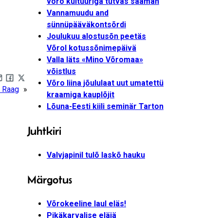
võro kultuuriga tutvas saaman
Vannamuudu and
sünnüpääväkontsõrdi
Joulukuu alostusõn peetäs
Võrol kotussõnimepäivä
Valla läts «Mino Võromaa»
võistlus
Võro liina jõululaat uut umatettü
are by e-mail
Share on Facebook
Share on X
: Raag
»
kraamiga kauplõjit
Lõuna-Eesti kiili seminär Tarton
Juhtkiri
Valvjapinil tulõ laskõ hauku
Märgotus
Võrokeeline laul eläs!
Pikäkarvalise eläjä