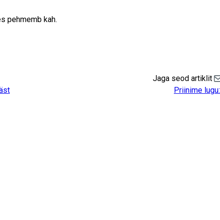
ses pehmemb kah.
Jaga seod artiklit
Sh
äst
Priinime lugu