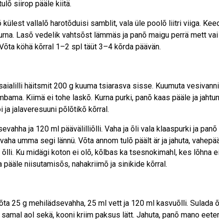
ulõ siirop pääle kiitä.
est vallalõ harotõduisi samblit, vala üle poolõ liitri viiga. Kee
 kurna. Lasõ vedelik vahtsõst lämmäs ja panõ maigu perrä mett vai
 Võta köhä kõrral 1–2 spl täüt 3–4 kõrda päävän.
 saialilli häitsmit 200 g kuuma tsiarasva sisse. Kuumuta vesivann
bama. Kiimä ei tohe laskõ. Kurna purki, panõ kaas pääle ja jahtun
ja jalaveresuuni põlõtikõ kõrral.
evahha ja 120 ml päävälilliõlli. Vaha ja õli vala klaaspurki ja panõ 
a vaha umma segi lännü. Võta annom tulõ päält är ja jahuta, vahepä
õlli. Ku midägi koton ei olõ, kõlbas ka tsesnokimahl, kes lõhna ei
pääle niisutamisõs, nahakriimõ ja sinikide kõrral.
ta 25 g mehilädsevahha, 25 ml vett ja 120 ml kasvuõlli. Sulada õl
 samal aol sekä, kooni kriim paksus lätt. Jahuta, panõ mano eeter