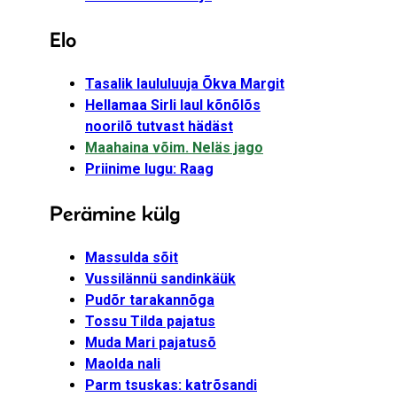
Elo
Tasalik laululuuja Õkva Margit
Hellamaa Sirli laul kõnõlõs
noorilõ tutvast hädäst
Maahaina võim. Neläs jago
Priinime lugu: Raag
Perämine külg
Massulda sõit
Vussilännü sandinkäük
Pudõr tarakannõga
Tossu Tilda pajatus
Muda Mari pajatusõ
Maolda nali
Parm tsuskas: katrõsandi