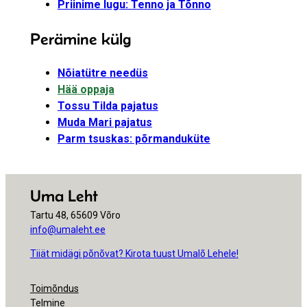
Priinime lugu: Tenno ja Tõnno
Perämine külg
Nõiatütre needüs
Hää oppaja
Tossu Tilda pajatus
Muda Mari pajatus
Parm tsuskas: põrmanduküte
Uma Leht
Tartu 48, 65609 Võro
info@umaleht.ee
Tiiät midägi põnõvat? Kirota tuust Umalõ Lehele!
Toimõndus
Telmine