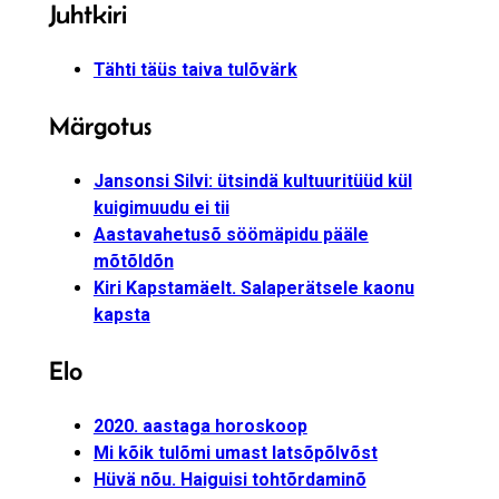
Juhtkiri
Tähti täüs taiva tulõvärk
Märgotus
Jansonsi Silvi: ütsindä kultuuritüüd kül
kuigimuudu ei tii
Aastavahetusõ söömäpidu pääle
mõtõldõn
Kiri Kapstamäelt. Salaperätsele kaonu
kapsta
Elo
2020. aastaga horoskoop
Mi kõik tulõmi umast latsõpõlvõst
Hüvä nõu. Haiguisi tohtõrdaminõ