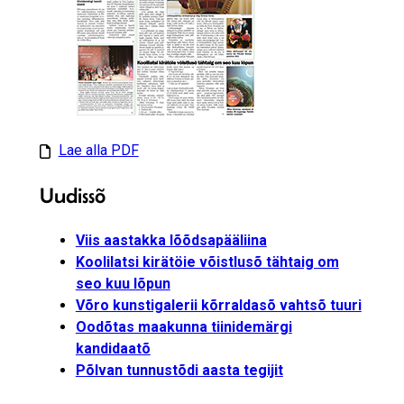
Lae alla PDF
Uudissõ
Viis aastakka lõõdsapääliina
Koolilatsi kirätöie võistlusõ tähtaig om
seo kuu lõpun
Võro kunstigalerii kõrraldasõ vahtsõ tuuri
Oodõtas maakunna tiinidemärgi
kandidaatõ
Põlvan tunnustõdi aasta tegijit