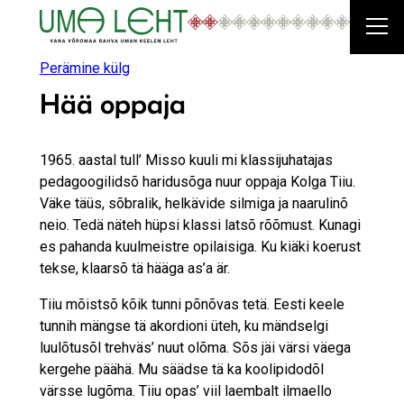
Liigu
sisu
juurde
Perämine külg
Hää oppaja
1965. aastal tull’ Misso kuuli mi klassijuhatajas
pedagoogilidsõ haridusõga nuur oppaja Kolga Tiiu.
Väke täüs, sõbralik, helkävide silmiga ja naarulinõ
neio. Tedä näteh hüpsi klassi latsõ rõõmust. Kunagi
es pahanda kuulmeistre opilaisiga. Ku kiäki koerust
tekse, klaarsõ tä hääga as’a är.
Tiiu mõistsõ kõik tunni põnõvas tetä. Eesti keele
tunnih mängse tä akordioni üteh, ku mändselgi
luulõtusõl trehväs’ nuut olõma. Sõs jäi värsi väega
kergehe päähä. Mu säädse tä ka koolipidodõl
värsse lugõma. Tiiu opas’ viil laembalt ilmaello