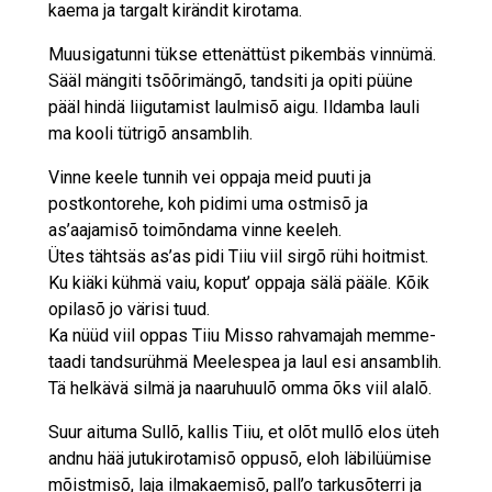
kaema ja targalt kirändit kirotama.
Muusigatunni tükse ettenättüst pikembäs vinnümä.
Sääl mängiti tsõõrimängõ, tandsiti ja opiti püüne
pääl hindä liigutamist laulmisõ aigu. Ildamba lauli
ma kooli tütrigõ ansamblih.
Vinne keele tunnih vei oppaja meid puuti ja
postkontorehe, koh pidimi uma ostmisõ ja
as’aajamisõ toimõndama vinne keeleh.
Ütes tähtsäs as’as pidi Tiiu viil sirgõ rühi hoitmist.
Ku kiäki kühmä vaiu, koput’ oppaja sälä pääle. Kõik
opilasõ jo värisi tuud.
Ka nüüd viil oppas Tiiu Misso rahvamajah memme-
taadi tandsurühmä Meelespea ja laul esi ansamblih.
Tä helkävä silmä ja naaruhuulõ omma õks viil alalõ.
Suur aituma Sullõ, kallis Tiiu, et olõt mullõ elos üteh
andnu hää jutukirotamisõ oppusõ, eloh läbilüümise
mõistmisõ, laja ilmakaemisõ, pall’o tarkusõterri ja