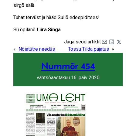
sirgõ sälä.
Tuhat tervüst ja hääd Sullõ edespiditses!
Su opilanõ
Liira Singa
Jaga seod artiklit
Share by e-mail
Share on Fa
Share on 
«
Nõiatütre needüs
Tossu Tilda pajatus
»
Nummõr 454
vahtsõaastakuu 16. päiv 2020