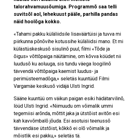
talorahvamuusõumiga. Programmõ saa telli
suvitsõl aol, lehekuust pääle, parhilla pandas
näid hoolõga kokko.
«Tahami pakku küläliidsile lisaväärtüisi ja tuvva mi
piirkunna põnõvihe kotussihe küläliidsi mano. Et mi
külästüskeskusõ sisulinõ puul, filmi «Tõde ja
õigus» võttõpaiga näütämine, om kõvva köüdet nii
luudusõ ku aoluuga, sis tundu väega loogilinõ
tävvendä võttõpaiga kaemist luudus- ja
perimüsteemadõga,» seletäs kuuntüüd Filmi
Vargamäe keskusõ vidäjä Ulsti Ingrid.
Sääne kuuntüü om väikun paigan esiki hädätarvilinõ,
löüd Ulsti Ingrid. «Niimuudu om võimalik ummi
tegemiisi arõnda, mõttit jaka ja ütstõist avitõn esi
kah kavvõmbalõ jõuda. Esi asotuisi teenussõ
tävvendäse ütstõist, kõkkõ ei olõ võimalik ja
mõistlik esi pakku,» seletäs tä.