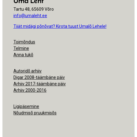
Uma Leht
Tartu 48, 65609 Võro
info@umaleht.ee
Tiiät midägi põnõvat? Kirota tuust Umalõ Lehele!
Toimõndus
Telmine
Anna tukõ
Autoridõ arhiiv
Digar 2008-täämbäne päiv
Arhiiv 2017-täämbäne päiv
Arhiiv 2000-2016
Ligipäsemine
Nõudmisõ pruukmisõs