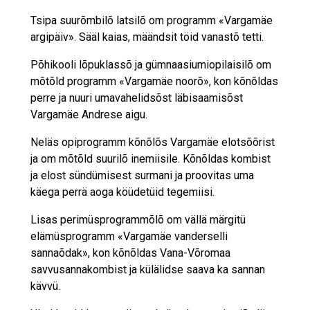
Tsipa suurõmbilõ latsilõ om programm «Vargamäe
argipäiv». Sääl kaias, määndsit töid vanastõ tetti.
Põhikooli lõpuklassõ ja gümnaasiumiopilaisilõ om
mõtõld programm «Vargamäe noorõ», kon kõnõldas
perre ja nuuri umavahelidsõst läbisaamisõst
Vargamäe Andrese aigu.
Neläs opiprogramm kõnõlõs Vargamäe elotsõõrist
ja om mõtõld suurilõ inemiisile. Kõnõldas kombist
ja elost sündümisest surmani ja proovitas uma
käega perrä aoga köüdetüid tegemiisi.
Lisas perimüsprogrammõlõ om vällä märgitü
elämüsprogramm «Vargamäe vanderselli
sannaõdak», kon kõnõldas Vana-Võromaa
savvusannakombist ja külälidse saava ka sannan
kävvü.