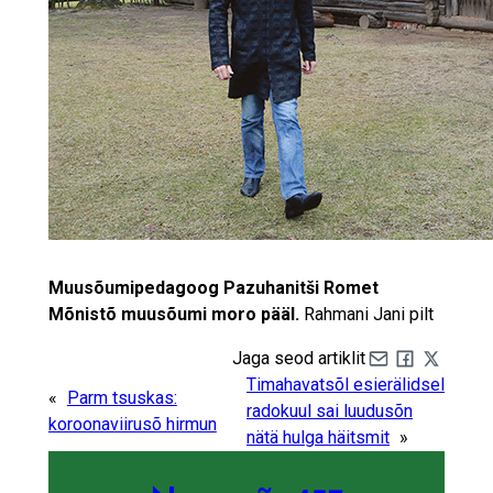
Muusõumipedagoog Pazuhanitši Romet
Mõnistõ muusõumi moro pääl.
Rahmani Jani pilt
Jaga seod artiklit
Share by e-mail
Share on Fa
Share on 
Timahavatsõl esierälidsel
«
Parm tsuskas:
radokuul sai luudusõn
koroonaviirusõ hirmun
nätä hulga häitsmit
»