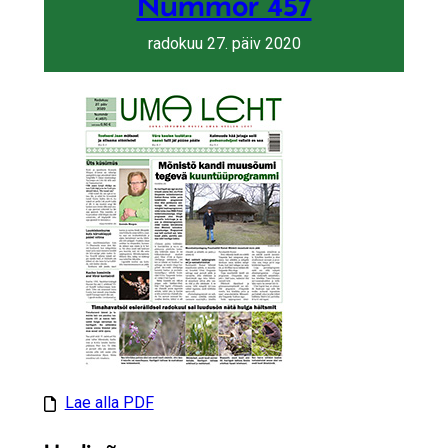
Nummõr 457
radokuu 27. päiv 2020
Lae alla PDF