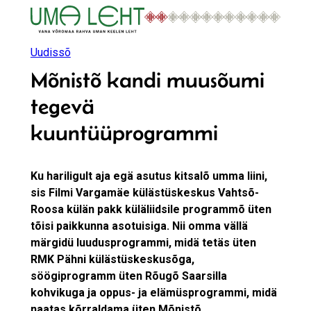
Liigu
sisu
juurde
Uudissõ
Mõnistõ kandi muusõumi
tegevä
kuuntüüprogrammi
Ku hariligult aja egä asutus kitsalõ umma liini,
sis Filmi Vargamäe külästüskeskus Vahtsõ-
Roosa külän pakk küläliidsile programmõ üten
tõisi paikkunna asotuisiga. Nii omma vällä
märgidü luudusprogrammi, midä tetäs üten
RMK Pähni külästüskeskusõga,
söögiprogramm üten Rõugõ Saarsilla
kohvikuga ja oppus- ja elämüsprogrammi, midä
naatas kõrraldama üten Mõnistõ