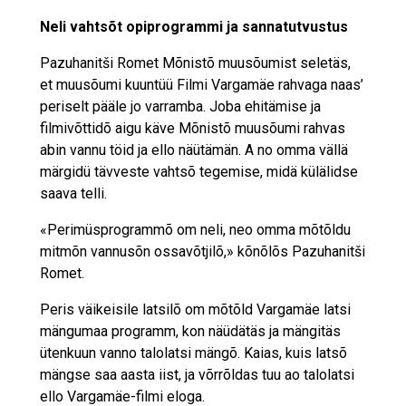
Neli vahtsõt opiprogrammi ja sannatutvustus
Pazuhanitši Romet Mõnistõ muusõumist seletäs,
et muusõumi kuuntüü Filmi Vargamäe rahvaga naas’
periselt pääle jo varramba. Joba ehitämise ja
filmivõttidõ aigu käve Mõnistõ muusõumi rahvas
abin vannu töid ja ello näütämän. A no omma vällä
märgidü tävveste vahtsõ tegemise, midä külälidse
saava telli.
«Perimüsprogrammõ om neli, neo omma mõtõldu
mitmõn vannusõn ossavõtjilõ,» kõnõlõs Pazuhanitši
Romet.
Peris väikeisile latsilõ om mõtõld Vargamäe latsi
mängumaa programm, kon näüdätäs ja mängitäs
ütenkuun vanno talolatsi mängõ. Kaias, kuis latsõ
mängse saa aasta iist, ja võrrõldas tuu ao talolatsi
ello Vargamäe-filmi eloga.