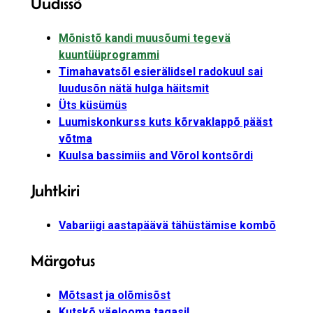
Uudissõ
Mõnistõ kandi muusõumi tegevä
kuuntüüprogrammi
Timahavatsõl esierälidsel radokuul sai
luudusõn nätä hulga häitsmit
Üts küsümüs
Luumiskonkurss kuts kõrvaklappõ pääst
võtma
Kuulsa bassimiis and Võrol kontsõrdi
Juhtkiri
Vabariigi aastapäävä tähüstämise kombõ
Märgotus
Mõtsast ja olõmisõst
Kutskõ väelooma tagasi!