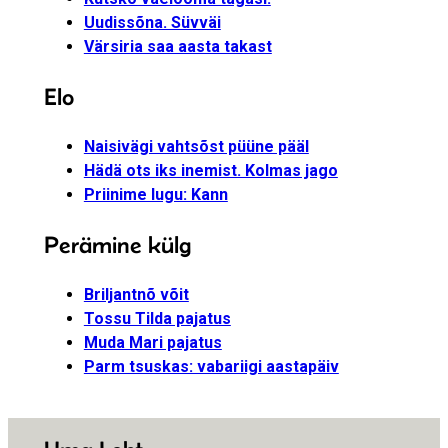
Uudissõna. Süvväi
Värsiria saa aasta takast
Elo
Naisivägi vahtsõst püüne pääl
Hädä ots iks inemist. Kolmas jago
Priinime lugu: Kann
Perämine külg
Briljantnõ võit
Tossu Tilda pajatus
Muda Mari pajatus
Parm tsuskas: vabariigi aastapäiv