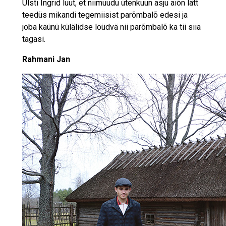
Ulsti Ingrid luut, et niimuudu ütenkuun asju aiõn lätt
teedüs mikandi tegemiisist parõmbalõ edesi ja
joba käünü külälidse löüdvä nii parõmbalõ ka tii siiä
tagasi.
Rahmani Jan