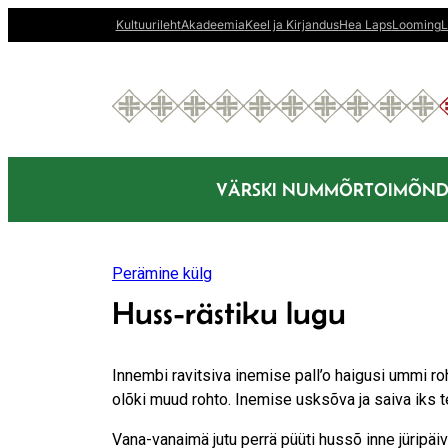
Liigu
Kultuurileht
Akadeemia
Keel ja Kirjandus
Hea Laps
Looming
L
sisu
juurde
VÄRSKI NUMMÕR
TOIMÕND
Perämine külg
Huss-rästiku lugu
Innembi ravitsiva inemise pall’o haigusi ummi ro
olõki muud rohto. Inemise usksõva ja saiva iks t
Vana-vanaimä jutu perrä püüti hussõ inne jüripäivä