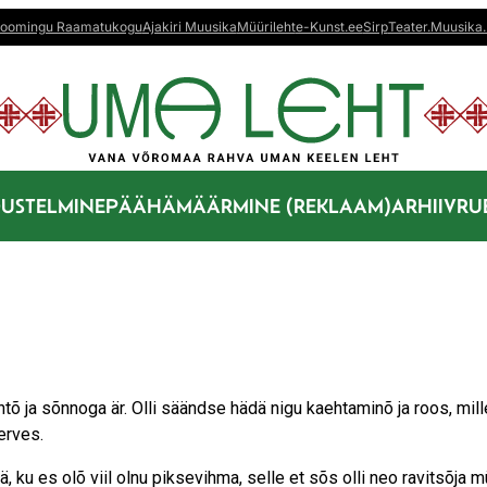
oomingu Raamatukogu
Ajakiri Muusika
Müürileht
e-Kunst.ee
Sirp
Teater.Muusika.
US
TELMINE
PÄÄHÄMÄÄRMINE (REKLAAM)
ARHIIV
RU
htõ ja sõnnoga är. Olli säändse hädä nigu kaehtaminõ ja roos, mill
erves.
, ku es olõ viil olnu piksevihma, selle et sõs olli neo ravitsõja m