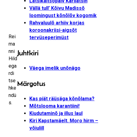
Latsikaitsõpäiv Karilatsin
Vällä tull’ Kõivu Madissõ
loomingust kõnõlõv kogomik
Rahvaluulõ arhiiv korjas
koroonakriisi-aigsõt
Rei
tervüseperimüst
ma
nni
Juhtkiri
Hild
ega
Väega imelik unõnägo
rdi
tse
Märgotus
hke
ndü
Kas piät räüsäga kõnõlama?
s.
Mõtslooma karantiini!
Kiudutaminõ ja illus laul
Kiri Kapstamäelt. Moro hirm –
võiulill