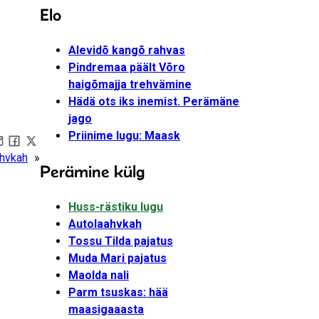
Elo
Alevidõ kangõ rahvas
Pindremaa päält Võro
haigõmajja trehvämine
Hädä ots iks inemist. Perämäne
jago
Priinime lugu: Maask
are by e-mail
Share on Facebook
Share on X
ahvkah
»
Perämine külg
Huss-rästiku lugu
Autolaahvkah
Tossu Tilda pajatus
Muda Mari pajatus
Maolda nali
Parm tsuskas: hää
maasigaaasta