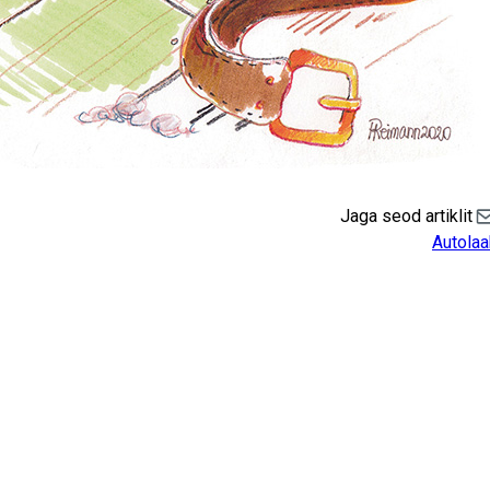
Jaga seod artiklit
Sh
Autola