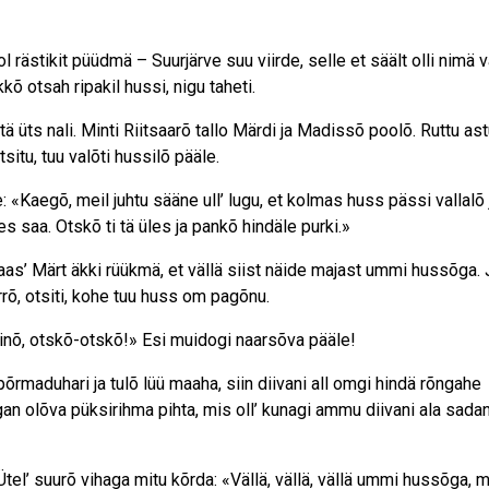
l rästikit püüdmä – Suurjärve suu viirde, selle et säält olli nimä
õ otsah ripakil hussi, nigu taheti.
etä üts nali. Minti Riitsaarõ tallo Märdi ja Madissõ poolõ. Ruttu ast
tsitu, tuu valõti hussilõ pääle.
: «Kaegõ, meil juhtu sääne ull’ lugu, et kolmas huss pässi vallalõ 
es saa. Otskõ ti tä üles ja pankõ hindäle purki.»
naas’ Märt äkki rüükmä, et vällä siist näide majast ummi hussõga. 
rrõ, otsiti, kohe tuu huss om pagõnu.
sinõ, otskõ-otskõ!» Esi muidogi naarsõva pääle!
põrmaduhari ja tulõ lüü maaha, siin diivani all omgi hindä rõngahe
gan olõva püksirihma pihta, mis oll’ kunagi ammu diivani ala sadan
tel’ suurõ vihaga mitu kõrda: «Vällä, vällä, vällä ummi hussõga, 