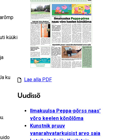
 varõmp
uti küüki
ja
Ja ku
Lae alla PDF
Uudissõ
Ilmakuulsa Peppa-põrss naas’
u.
võro keelen kõnõlõma
Kunstnik pruuv
vanarahvatarkuisist arvo saia
muido