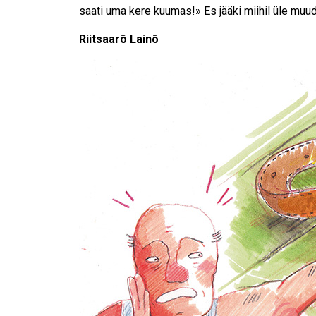
saati uma kere kuumas!» Es jääki miihil üle muud,
Riitsaarõ Lainõ