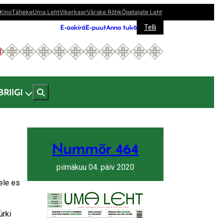
Kino
Täheke
Uma Leht
Vikerkaar
Värske Rõhk
Õpetajate Leht
E-aokirä
E-puut
Anna tukõ
Telli
BRIIGI
Nummõr 464
piimäkuu 04. päiv 2020
ele es
ürki