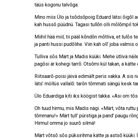
täüs kogonu talvõga.
Mino miis Ülo ja tsõdsõpoig Eduard lätsi õigõl ao
kah hussõ püüdnü. Tagasi tullõn olli mõlõmpil tokk
Miihil hää miil, tii pääl kõndõn mõtliva, et tulõs t
ja panti hussi pudõlihe. Viin kah oll’ joba valmis o
Tulliva sõs Märt ja Madis küüki. Mehe ütlivä näile
pagõsi är kohegi tarrõ. Otsõmi kül takan, a kätte 
Riitsaarõ-poisi jäivä edimält peris vakka. A sis 
läts’ möllüs vallalõ: tarõn tõmmati sängü kesk ta
Ülo Eduardiga kiti iks köögist takka: «Asi om tõ
Oh tuud hirmu, mis Madis nägi. «Märt, võta ruttu 
tõmmanu!» Märt tull’ pürstiga ja pand’ paugu rõn
Hirmul omma jo suurõ silmä!
Märt võtsõ sõs püksirihma kätte ja astsõ küüki. Ü