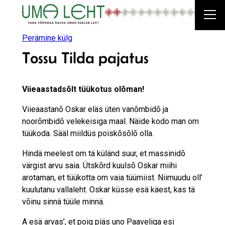
Liigu
sisu
juurde
Perämine külg
Tossu Tilda pajatus
Viieaastadsõlt tüükotus olõman!
Viieaastanõ Oskar eläs üten vanõmbidõ ja
noorõmbidõ velekeisiga maal. Näide kodo man om
tüükoda. Sääl miildüs poiskõsõlõ olla.
Hindä meelest om tä küländ suur, et massinidõ
värgist arvu saia. Ütskõrd kuulsõ Oskar miihi
arotaman, et tüükotta om vaia tüümiist. Niimuudu oll’
kuulutanu vallaleht. Oskar küsse esä käest, kas tä
võinu sinnä tüüle minnä.
A esä arvas’, et poig piäs uno Paaveliga esi