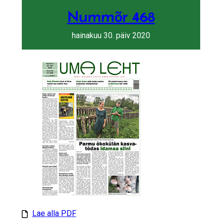
Nummõr 468
hainakuu 30. päiv 2020
Lae alla PDF