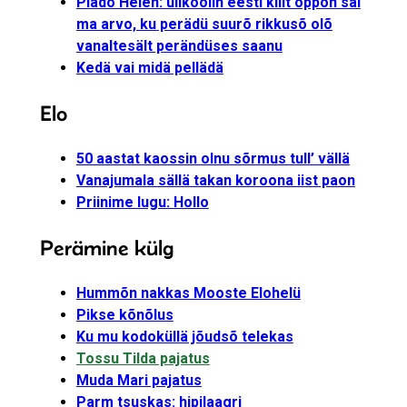
Plado Helen: ülikoolih eesti kiilt oppõh sai
ma arvo, ku perädü suurõ rikkusõ olõ
vanaltesält perändüses saanu
Kedä vai midä pellädä
Elo
50 aastat kaossin olnu sõrmus tull’ vällä
Vanajumala sällä takan koroona iist paon
Priinime lugu: Hollo
Perämine külg
Hummõn nakkas Mooste Elohelü
Pikse kõnõlus
Ku mu kodoküllä jõudsõ telekas
Tossu Tilda pajatus
Muda Mari pajatus
Parm tsuskas: hipilaagri