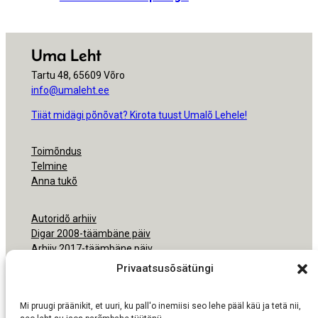
Uma Leht
Tartu 48, 65609 Võro
info@umaleht.ee
Tiiät midägi põnõvat? Kirota tuust Umalõ Lehele!
Toimõndus
Telmine
Anna tukõ
Autoridõ arhiiv
Digar 2008-täämbäne päiv
Arhiiv 2017-täämbäne päiv
Arhiiv 2000-2016
Privaatsusõsätüngi
Ligipäsemine
Mi pruugi präänikit, et uuri, ku pall'o inemiisi seo lehe pääl käü ja tetä nii,
Nõudmisõ pruukmisõs