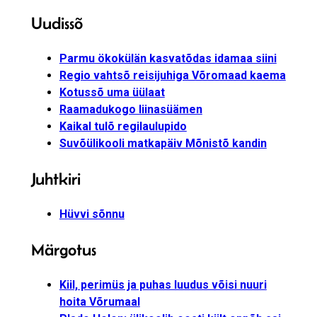
Uudissõ
Parmu ökokülän kasvatõdas idamaa siini
Regio vahtsõ reisijuhiga Võromaad kaema
Kotussõ uma üülaat
Raamadukogo liinasüämen
Kaikal tulõ regilaulupido
Suvõülikooli matkapäiv Mõnistõ kandin
Juhtkiri
Hüvvi sõnnu
Märgotus
Kiil, perimüs ja puhas luudus võisi nuuri
hoita Võrumaal