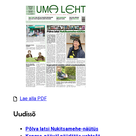
Lae alla PDF
Uudissõ
Põlva latsi Nukitsamehe-näütüs