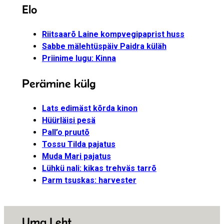
Elo
Riitsaarõ Laine kompvegipaprist huss
Sabbe mälehtüspäiv Paidra küläh
Priinime lugu: Kinna
Perämine külg
Lats edimäst kõrda kinon
Hüürläisi pesä
Pall’o pruutõ
Tossu Tilda pajatus
Muda Mari pajatus
Lühkü nali: kikas trehväs tarrõ
Parm tsuskas: harvester
Uma Leht