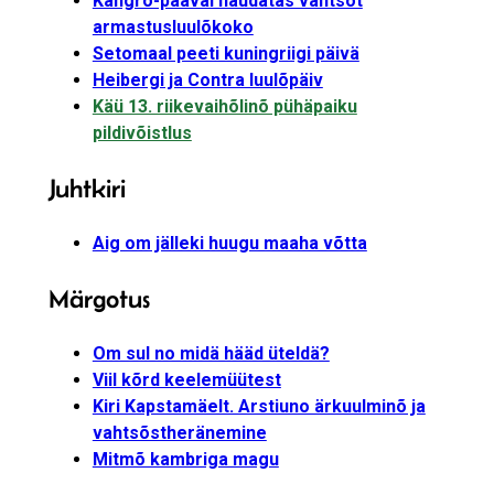
Kangro-pääväl näüdätäs vahtsõt
armastusluulõkoko
Setomaal peeti kuningriigi päivä
Heibergi ja Contra luulõpäiv
Käü 13. riikevaihõlinõ pühäpaiku
pildivõistlus
Juhtkiri
Aig om jälleki huugu maaha võtta
Märgotus
Om sul no midä hääd üteldä?
Viil kõrd keelemüütest
Kiri Kapstamäelt. Arstiuno ärkuulminõ ja
vahtsõstheränemine
Mitmõ kambriga magu