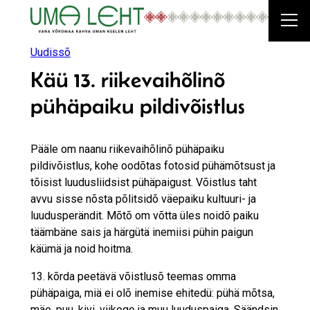
Liigu
sisu
juurde
Uudissõ
Käü 13. riikevaihõlinõ
pühäpaiku pildivõistlus
Pääle om naanu riikevaihõlinõ pühäpaiku
pildivõistlus, kohe oodõtas fotosid pühämõtsust ja
tõisist luudusliidsist pühäpaigust. Võistlus taht
avvu sisse nõsta põlitsidõ väepaiku kultuuri- ja
luudusperändit. Mõtõ om võtta üles noidõ paiku
täämbäne sais ja härgütä inemiisi pühin paigun
käümä ja noid hoitma.
13. kõrda peetävä võistlusõ teemas omma
pühäpaiga, miä ei olõ inemise ehitedü: pühä mõtsa,
mäe, puu, kivi, viikogo ja muu luuduspaiga. Säändsin