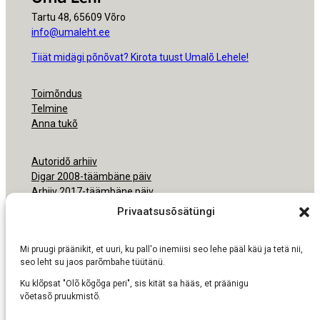
Tartu 48, 65609 Võro
info@umaleht.ee
Tiiät midägi põnõvat? Kirota tuust Umalõ Lehele!
Toimõndus
Telmine
Anna tukõ
Autoridõ arhiiv
Digar 2008-täämbäne päiv
Arhiiv 2017-täämbäne päiv
Arhiiv 2000-2016
Privaatsusõsätüngi
Ligipäsemine
Mi pruugi präänikit, et uuri, ku pall'o inemiisi seo lehe pääl käü ja tetä nii,
Nõudmisõ pruukmisõs
seo leht su jaos parõmbahe tüütänü.
Ku klõpsat "Olõ kõgõga peri", sis kität sa hääs, et präänigu
võetasõ pruukmistõ.