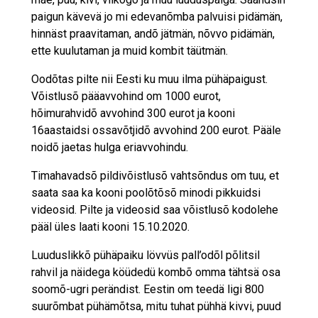
paigun kävevä jo mi edevanõmba palvuisi pidämän,
hinnäst praavitaman, andõ jätmän, nõvvo pidämän,
ette kuulutaman ja muid kombit täütmän.
Oodõtas pilte nii Eesti ku muu ilma pühäpaigust.
Võistlusõ pääavvohind om 1000 eurot,
hõimurahvidõ avvohind 300 eurot ja kooni
16aastaidsi ossavõtjidõ avvohind 200 eurot. Pääle
noidõ jaetas hulga eriavvohindu.
Timahavadsõ pildivõistlusõ vahtsõndus om tuu, et
saata saa ka kooni poolõtõsõ minodi pikkuidsi
videosid. Pilte ja videosid saa võistlusõ kodolehe
pääl üles laati kooni 15.10.2020.
Luuduslikkõ pühäpaiku lövvüs pall’odõl põlitsil
rahvil ja näidega köüdedü kombõ omma tähtsä osa
soomõ-ugri perändist. Eestin om teedä ligi 800
suurõmbat pühämõtsa, mitu tuhat pühhä kivvi, puud