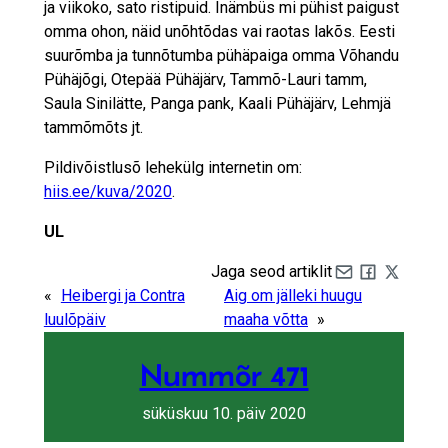
ja viikoko, sato ristipuid. Inämbüs mi pühist paigust
omma ohon, näid unõhtõdas vai raotas lakõs. Eesti
suurõmba ja tunnõtumba pühäpaiga omma Võhandu
Pühäjõgi, Otepää Pühäjärv, Tammõ-Lauri tamm,
Saula Sinilätte, Panga pank, Kaali Pühäjärv, Lehmjä
tammõmõts jt.
Pildivõistlusõ lehekülg internetin om:
hiis.ee/kuva/2020
.
UL
Jaga seod artiklit
Share by e-mail
Share on Fa
Share on 
«
Heibergi ja Contra
Aig om jälleki huugu
luulõpäiv
maaha võtta
»
Nummõr 471
süküskuu 10. päiv 2020