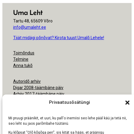
Uma Leht
Tartu 48, 65609 Võro
info@umaleht.ee
Tiiät midägi põnõvat? Kirota tuust Umalõ Lehele!
Toimõndus
Telmine
Anna tukõ
Autoridõ arhiiv
Digar 2008-täämbäne päiv
Arhiiv 2017-täämbäne päiv
Arhiiv 2000-2016
Privaatsusõsätüngi
Ligipäsemine
Mi pruugi präänikit, et uuri, ku pall'o inemiisi seo lehe pääl käü ja tetä nii,
Nõudmisõ pruukmisõs
seo leht su jaos parõmbahe tüütänü.
Ku klõpsat "Olõ kõgõga peri", sis kität sa hääs, et präänigu