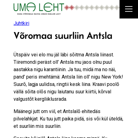
Liigu
sisu
juurde
Juhtkiri
Võromaa suurliin Antsla
Ütspäiv vei elo mu jäl läbi sõitma Antsla liinast.
Tiiremondi peräst oll’ Antsla mu jaos olnu puul
aastakka nigu karantiinin. Ja tuu, midä ma no näi,
pand’ peris imehtämä: Antsla liin oll’ nigu New York!
Suurõ, lagja uulidsa, ringtii kesk liina. Kraavi poolõ
vällä sõita olõs nigu laiutanu suur kiirtii, kõrval
valgustõt kergliiklusrada.
Määnegi jutt om viil, et Antslalõ ehitedäs
pilvelahkjat. Ku tuu jutt paika pidä, sis või kül üteldä,
et suurliin mis suurliin.