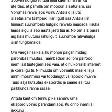
Soovita kõigilõ Antsla liina kaema minnä. Ku
üteldäs, et parhilla om moodun siseturism, sis
Võromaa rahva jaos võinu Antsla olla üts
siseturismi tsihtpaik. Hariligult saa Antsla liin
hinnäst suurõmbalõ hulgalõ rahvalõ näüdädä Hauka
laada aigu, a seo aasta jäeti tuu är. No om sis paras
aig kaia muutuisi rahuligult, suurõmba rahvahulga
siän tunglõmalda.
Om väega hää kaia, ku mõnõn paigan midägi
parõmbas muutus. Täämbädsel aol om pall’odõl
inemiisil tüütegemises vaia, et olnu kõrralik internet
ja kõrraligu tii. Niimuudu om võimalik maal ellä ja
ummi mõistmiisi vai toodangut välläpoolõ müvvä.
Tuud asja kutsutas ekspordis ja sääne asi tuu
paikkunda rahha sisse.
Antsla kant om tennü pikä sammu uma
ekspordivõimõ parandamisõs. Ku õnnõ inemiisi
jakkunu…