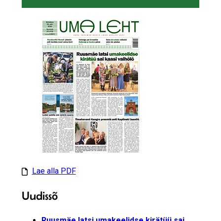
Lae alla PDF
Uudissõ
Ruusmäe latsi umakeelidse kirätüü sai