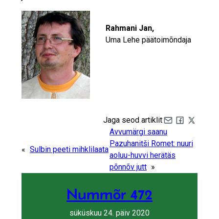
Rahmani Jan,
Uma Lehe päätoimõndaja
Jaga seod artiklit
Share by e-mail
Share on Fa
Share on 
Avvumärgi saanu
Pazuhanitši Romet: nuuri
«
Sulbin peeti mihklilaata
aoluu-huvvi herätäs
põnnõv jutt
»
Nummõr 472
süküskuu 24. päiv 2020