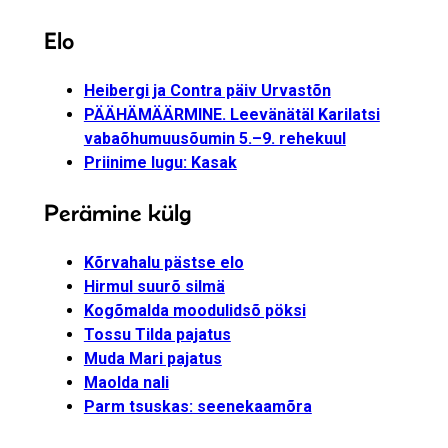
Elo
Heibergi ja Contra päiv Urvastõn
PÄÄHÄMÄÄRMINE. Leevänätäl Karilatsi
vabaõhumuusõumin 5.–9. rehekuul
Priinime lugu: Kasak
Perämine külg
Kõrvahalu pästse elo
Hirmul suurõ silmä
Kogõmalda moodulidsõ pöksi
Tossu Tilda pajatus
Muda Mari pajatus
Maolda nali
Parm tsuskas: seenekaamõra