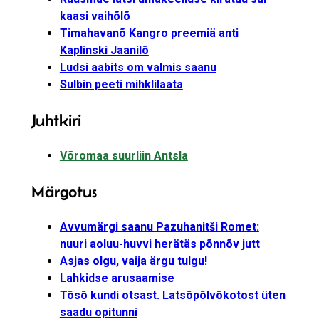
kaasi vaihõlõ
Timahavanõ Kangro preemiä anti
Kaplinski Jaanilõ
Ludsi aabits om valmis saanu
Sulbin peeti mihklilaata
Juhtkiri
Võromaa suurliin Antsla
Märgotus
Avvumärgi saanu Pazuhanitši Romet:
nuuri aoluu-huvvi herätäs põnnõv jutt
Asjas olgu, vaija ärgu tulgu!
Lahkidse arusaamise
Tõsõ kundi otsast. Latsõpõlvõkotost üten
saadu opitunni