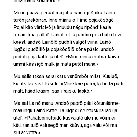
timä manu sokutõdõ.»
Mõnõ pääva peräst ma joba saisõgi Kaika Lainõ
tarõn järekõrran. Inne minnu oll’ imä pojakõsõgõ.
Pojal käe värisivõ ja ärjuudu nägu ripõnd’ kaala
otsan. Imä pallõl’ Lainõt, et tä pästnü poja hullu tõvõ
käest, andsõ Lainõlõ pudõli valgõt viina. Lainõ
lugõsi pudõlilõ ja pojakõsõlõ sõna pääle, andsõ
pudõli poja kätte ja ütel’: «Mine sinnä mõtsa, kaiva
ummi kässigõ mulk ja mata putõl maha.»
Mu sällä takan saisi kats vanõmbõt miist. Kuulsõ,
ku üts tsosist’ tõsõlõ: «Mine kae perrä, kohe tä putli
matt, hääd kraami saa-i raisku laskõ.»
Ma sai Lainõ manu. Andsõ paprõ pääl kõtunäärme-
maalingu Lainõ kätte. Tä lugõsi seletüskirä läbi ja
ütel’: «Pahaloomutsidõ kasvajatõ üle mu võim ei
käü, tan tulõ väitsegõ man käüvü, aga valu või ma
sul är võtta.»