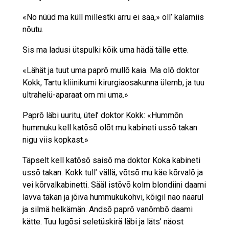
«No nüüd ma küll millestki arru ei saa,» oll’ kalamiis
nõutu.
Sis ma ladusi ütspulki kõik uma hädä tälle ette.
«Lähät ja tuut uma paprõ mullõ kaia. Ma olõ doktor
Kokk, Tartu kliinikumi kirurgiaosakunna ülemb, ja tuu
ultrahelü-aparaat om mi uma.»
Paprõ läbi uuritu, ütel’ doktor Kokk: «Hummõn
hummuku kell katõsõ olõt mu kabineti ussõ takan
nigu viis kopkast.»
Täpselt kell katõsõ saisõ ma doktor Koka kabineti
ussõ takan. Kokk tull’ vällä, võtsõ mu käe kõrvalõ ja
vei kõrvalkabinetti. Sääl istõvõ kolm blondiini daami
lavva takan ja jõiva hummukukohvi, kõigil näo naarul
ja silmä helkämän. Andsõ paprõ vanõmbõ daami
kätte. Tuu lugõsi seletüskirä läbi ja läts’ näost