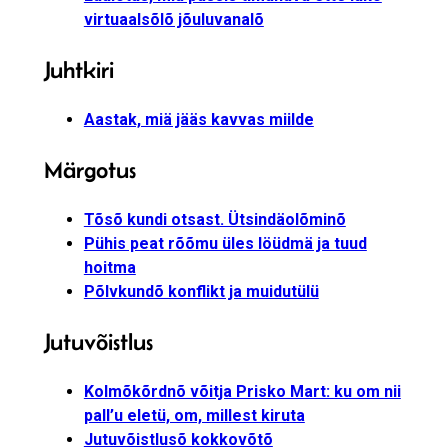
virtuaalsõlõ jõuluvanalõ
Juhtkiri
Aastak, miä jääs kavvas miilde
Märgotus
Tõsõ kundi otsast. Ütsindäolõminõ
Pühis peat rõõmu üles löüdmä ja tuud
hoitma
Põlvkundõ konflikt ja muidutülü
Jutuvõistlus
Kolmõkõrdnõ võitja Prisko Mart: ku om nii
pall’u eletü, om, millest kiruta
Jutuvõistlusõ kokkovõtõ