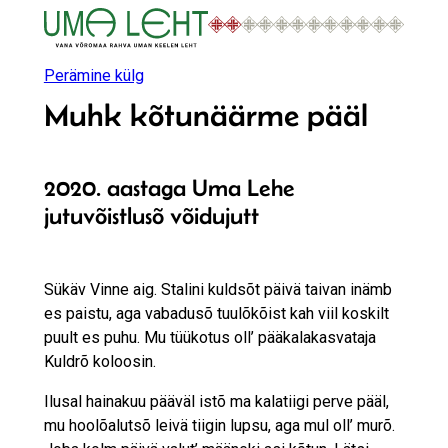
Liigu
sisu
juurde
Perämine külg
Muhk kõtunäärme pääl
2020. aastaga Uma Lehe
jutuvõistlusõ võidujutt
Sükäv Vinne aig. Stalini kuldsõt päivä taivan inämb
es paistu, aga vabadusõ tuulõkõist kah viil koskilt
puult es puhu. Mu tüükotus oll’ pääkalakasvataja
Kuldrõ koloosin.
Ilusal hainakuu pääväl istõ ma kalatiigi perve pääl,
mu hoolõalutsõ leivä tiigin lupsu, aga mul oll’ murõ.