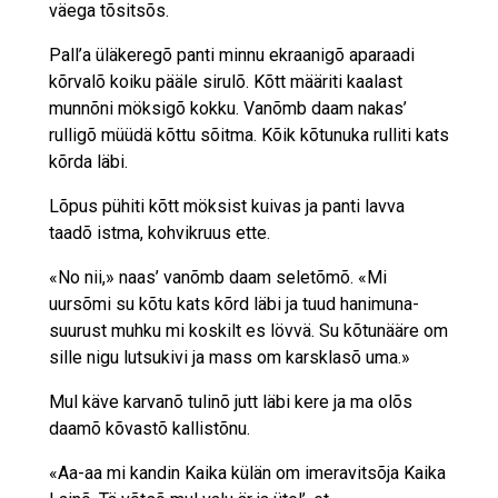
väega tõsitsõs.
Pall’a üläkeregõ panti minnu ekraanigõ aparaadi
kõrvalõ koiku pääle sirulõ. Kõtt määriti kaalast
munnõni möksigõ kokku. Vanõmb daam nakas’
rulligõ müüdä kõttu sõitma. Kõik kõtunuka rulliti kats
kõrda läbi.
Lõpus pühiti kõtt möksist kuivas ja panti lavva
taadõ istma, kohvikruus ette.
«No nii,» naas’ vanõmb daam seletõmõ. «Mi
uursõmi su kõtu kats kõrd läbi ja tuud hanimuna-
suurust muhku mi koskilt es lövvä. Su kõtunääre om
sille nigu lutsukivi ja mass om karsklasõ uma.»
Mul käve karvanõ tulinõ jutt läbi kere ja ma olõs
daamõ kõvastõ kallistõnu.
«Aa-aa mi kandin Kaika külän om imeravitsõja Kaika