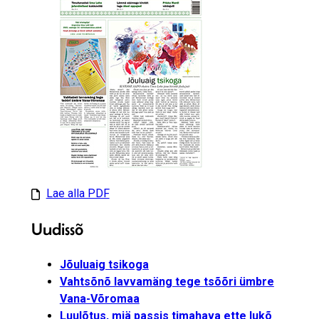
Lae alla PDF
Uudissõ
Jõuluaig tsikoga
Vahtsõnõ lavvamäng tege tsõõri ümbre
Vana-Võromaa
Luulõtus, miä passis timahava ette lukõ