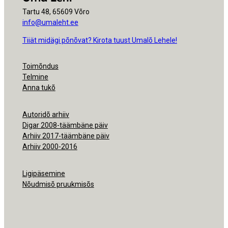
Tartu 48, 65609 Võro
info@umaleht.ee
Tiiät midägi põnõvat? Kirota tuust Umalõ Lehele!
Toimõndus
Telmine
Anna tukõ
Autoridõ arhiiv
Digar 2008-täämbäne päiv
Arhiiv 2017-täämbäne päiv
Arhiiv 2000-2016
Ligipäsemine
Nõudmisõ pruukmisõs