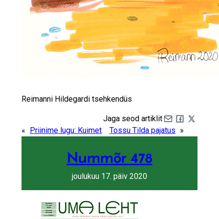
Reimanni Hildegardi tsehkendüs
Jaga seod artiklit
Share by e-mail
Share on Fa
Share on 
«
Priinime lugu: Kuimet
Tossu Tilda pajatus
»
Nummõr 478
joulukuu 17. päiv 2020