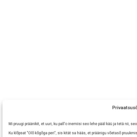
Privaatsus
Mi pruugi präänikit, et uuri, ku pall'o inemiisi seo lehe pääl käü ja tetä nii,
Ku klõpsat "Olõ kõgõga peri", sis kität sa hääs, et präänigu võetasõ pruukmis