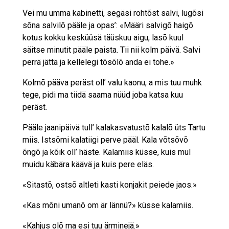
Vei mu umma kabinetti, segäsi rohtõst salvi, lugõsi
sõna salvilõ pääle ja opas’: «Määri salvigõ haigõ
kotus kokku kesküüsä täüskuu aigu, lasõ kuul
säitse minutit pääle paista. Tii nii kolm päivä. Salvi
perrä jättä ja kellelegi tõsõlõ anda ei tohe.»
Kolmõ pääva peräst oll’ valu kaonu, a mis tuu muhk
tege, pidi ma tiidä saama nüüd joba katsa kuu
peräst.
Pääle jaanipäivä tull’ kalakasvatustõ kalalõ üts Tartu
miis. Istsõmi kalatiigi perve pääl. Kala võtsõvõ
õngõ ja kõik oll’ häste. Kalamiis küsse, kuis mul
muidu käbära käävä ja kuis pere eläs.
«Sitastõ, ostsõ altleti kasti konjakit peiede jaos.»
«Kas mõni umanõ om är lännü?» küsse kalamiis.
«Kahjus olõ ma esi tuu ärminejä.»