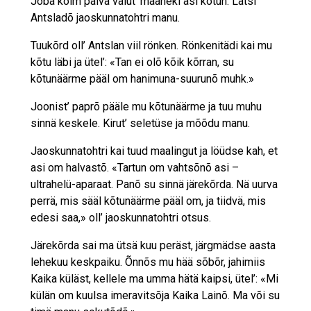
Joba kolm päivä valut’ määneki asi kõtun. Lätsi
Antsladõ jaoskunnatohtri manu.
Tuukõrd oll’ Antslan viil rönken. Rönkenitädi kai mu
kõtu läbi ja ütel’: «Tan ei olõ kõik kõrran, su
kõtunäärme pääl om hanimuna-suurunõ muhk.»
Joonist’ paprõ pääle mu kõtunäärme ja tuu muhu
sinnä keskele. Kirut’ seletüse ja mõõdu manu.
Jaoskunnatohtri kai tuud maalingut ja löüdse kah, et
asi om halvastõ. «Tartun om vahtsõnõ asi –
ultrahelü-aparaat. Panõ su sinnä järekõrda. Nä uurva
perrä, mis sääl kõtunäärme pääl om, ja tiidvä, mis
edesi saa,» oll’ jaoskunnatohtri otsus.
Järekõrda sai ma ütsä kuu peräst, järgmädse aasta
lehekuu keskpaiku. Õnnõs mu hää sõbõr, jahimiis
Kaika küläst, kellele ma umma hätä kaipsi, ütel’: «Mi
külän om kuulsa imeravitsõja Kaika Lainõ. Ma või su