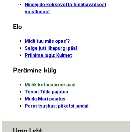
Hindajidõ kokkovõttõ timahavadsõst
võistlusõst
Elo
Midä tuu miis opas’?
Selge jutt lihapurgi pääl
Priinime lugu: Kuimet
Perämine külg
Muhk kõtunäärme pääl
Tossu Tilda pajatus
Muda Mari pajatus
Parm tsuskas: päkätsi jandal
Uma Leht