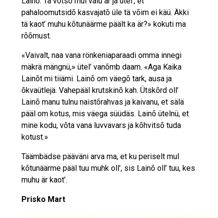
Lainõ. Tä võtsõ mul valu är ja ütel’, et
pahaloomutsidõ kasvajatõ üle tä võim ei käü. Äkki
tä kaot’ muhu kõtunäärme päält ka är?» kokuti ma
rõõmust.
«Vaivalt, naa vana rönkeniaparaadi omma innegi
mäkrä mängnü,» ütel’ vanõmb daam. «Aga Kaika
Lainõt mi tiiämi. Lainõ om väegõ tark, ausa ja
õkvaütlejä. Vahepääl krutskinõ kah. Ütskõrd oll’
Lainõ manu tulnu naistõrahvas ja kaivanu, et sälä
pääl om kotus, mis väega süüdäs. Lainõ ütelnü, et
mine kodu, võta vana luvvavars ja kõhvitsõ tuda
kotust.»
Täämbädse pääväni arva ma, et ku periselt mul
kõtunäärme pääl tuu muhk oll’, sis Lainõ oll’ tuu, kes
muhu är kaot’.
Prisko Mart