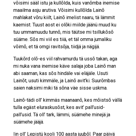
võisimi sääl istu ja kullõlda, kuis vanõmba inemise
maailma asju arutiva. Võisimi kullõlda Lainõ
mahlakat võru kiilt, Lainõ imelist naaru, tä lämmit
kaemist. Tuust aost ei olõki miilde jäänü muud ku
tuu ummamuudu tunnõ, mis täütse mi tsillukõsõ
süäme. Sõs mi viil es tiiä, et täl omma jumaliku
võimõ, et tä omgi ravitsõja, tiidjä ja nägijä.
Tuukõrd olõ-es viil rahvamurdu tä ussõ takan, aga
mi nuka vana inemise käve salaja joba Lainõ man
abi saaman, kas sõs hindäle vai eläjäle. Usuti
Lainõt, usuti kimmäle, ja Lainõ avit’ki. Suurõmbas
saien naksimi miki tä sõna väe sisse uskma.
Lainõ-tädi oll’ kimmäs maanaanõ, kes mõistsõ vällä
tulla egäst eluraskusõst, kes avit’ pall’usid-
pall’usid. Tä oll’ tark, lämmi, süämehe minejä ja
süämehe jääjä.
Iin oll’ Lepistü kooli 100 aasta juubõl. Paar päivä