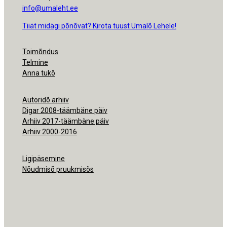
info@umaleht.ee
Tiiät midägi põnõvat? Kirota tuust Umalõ Lehele!
Toimõndus
Telmine
Anna tukõ
Autoridõ arhiiv
Digar 2008-täämbäne päiv
Arhiiv 2017-täämbäne päiv
Arhiiv 2000-2016
Ligipäsemine
Nõudmisõ pruukmisõs