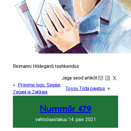
Reimanni Hildegardi tsehkendüs
Jaga seod artiklit
Share by e-mail
Share on Fa
Share on 
«
Priinime lugu: Sagaja,
Tossu Tilda pajatus
»
Zagaja ja Zakkaja
Nummõr 479
vahtsõaastakuu 14. päiv 2021