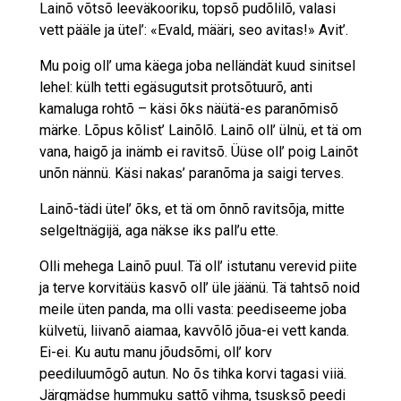
Lainõ võtsõ leeväkooriku, topsõ pudõlilõ, valasi
vett pääle ja ütel’: «Evald, määri, seo avitas!» Avit’.
Mu poig oll’ uma käega joba nelländät kuud sinitsel
lehel: külh tetti egäsugutsit protsõtuurõ, anti
kamaluga rohtõ – käsi õks näütä-es paranõmisõ
märke. Lõpus kõlist’ Lainõlõ. Lainõ oll’ ülnü, et tä om
vana, haigõ ja inämb ei ravitsõ. Üüse oll’ poig Lainõt
unõn nännü. Käsi nakas’ paranõma ja saigi terves.
Lainõ-tädi ütel’ õks, et tä om õnnõ ravitsõja, mitte
selgeltnägijä, aga näkse iks pall’u ette.
Olli mehega Lainõ puul. Tä oll’ istutanu verevid piite
ja terve korvitäüs kasvõ oll’ üle jäänü. Tä tahtsõ noid
meile üten panda, ma olli vasta: peediseeme joba
külvetü, liivanõ aiamaa, kavvõlõ jõua-ei vett kanda.
Ei-ei. Ku autu manu jõudsõmi, oll’ korv
peediluumõgõ autun. No õs tihka korvi tagasi viiä.
Järgmädse hummuku sattõ vihma, tsusksõ peedi