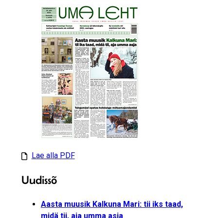
Lae alla PDF
Uudissõ
Aasta muusik Kalkuna Mari: tii iks taad,
midä tii, aja umma asja