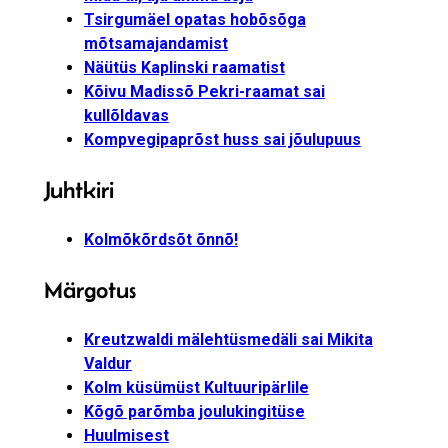
Tsirgumäel opatas hobõsõga
mõtsamajandamist
Näütüs Kaplinski raamatist
Kõivu Madissõ Pekri-raamat sai
kullõldavas
Kompvegipaprõst huss sai jõulupuus
Juhtkiri
Kolmõkõrdsõt õnnõ!
Märgotus
Kreutzwaldi mälehtüsmedäli sai Mikita
Valdur
Kolm küsümüst Kultuuripärlile
Kõgõ parõmba joulukingitüse
Huulmisest