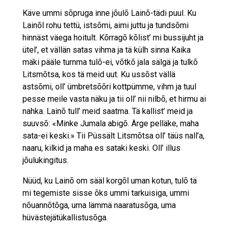
Käve ummi sõpruga inne jõulõ Lainõ-tädi puul. Ku
Lainõl rohu tettü, istsõmi, aimi juttu ja tundsõmi
hinnäst väega hoitult. Kõrragõ kõlist’ mi bussijuht ja
ütel’, et vällän satas vihma ja tä külh sinna Kaika
mäki pääle turnma tulõ-ei, võtkõ jala sälgä ja tulkõ
Litsmõtsa, kos tä meid uut. Ku ussõst vällä
astsõmi, oll’ ümbretsõõri kottpümme, vihm ja tuul
pesse meile vasta näku ja tii oll’ nii nilbõ, et hirmu ai
nahka. Lainõ tull’ meid saatma. Tä kallist’ meid ja
suuvsõ: «Minke Jumala abigõ. Ärge pelläke, maha
sata-ei keski.» Tii Püssält Litsmõtsa oll’ täüs nall’a,
naaru, kilkid ja maha es sataki keski. Oll’ illus
jõulukingitus.
Nüüd, ku Lainõ om sääl korgõl uman kotun, tulõ tä
mi tegemiste sisse õks ummi tarkuisiga, ummi
nõuannõtõga, uma lämmä naaratusõga, uma
hüvästejätükallistusõga.