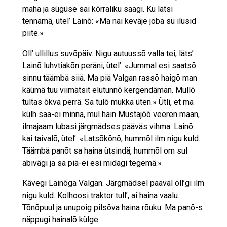
maha ja sügüse sai kõrraliku saagi. Ku lätsi
tennämä, ütel’ Lainõ: «Ma näi keväje joba su ilusid
piite.»
Oll’ ullillus suvõpäiv. Nigu autuussõ valla tei, läts’
Lainõ luhvtiakõn peräni, ütel’: «Jummal esi saatsõ
sinnu täämbä siiä. Ma piä Valgan rassõ haigõ man
käümä tuu viimätsit elutunnõ kergendämän. Mullõ
tultas õkva perrä. Sa tulõ mukka üten.» Ütli, et ma
külh saa-ei minnä, mul hain Mustajõõ veeren maan,
ilmajaam lubasi järgmädses pääväs vihma. Lainõ
kai taivalõ, ütel’: «Latsõkõnõ, hummõl ilm nigu kuld.
Täämbä panõt sa haina ütsindä, hummõl om sul
abivägi ja sa piä-ei esi midägi tegemä.»
Kävegi Lainõga Valgan. Järgmädsel pääväl oll’gi ilm
nigu kuld. Kolhoosi traktor tull’, ai haina vaalu.
Tõnõpuul ja unupoig pilsõva haina rõuku. Ma panõ-s
näppugi hainalõ külge.