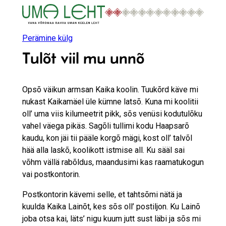
Liigu
sisu
juurde
Perämine külg
Tulõt viil mu unnõ
Opsõ väikun armsan Kaika koolin. Tuukõrd käve mi
nukast Kaikamäel üle kümne latsõ. Kuna mi koolitii
oll’ uma viis kilumeetrit pikk, sõs venüsi kodutulõku
vahel väega pikäs. Sagõli tullimi kodu Haapsarõ
kaudu, kon jäi tii pääle korgõ mägi, kost oll’ talvõl
hää alla laskõ, koolikott istmise all. Ku sääl sai
võhm vällä rabõldus, maandusimi kas raamatukogun
vai postkontorin.
Postkontorin kävemi selle, et tahtsõmi nätä ja
kuulda Kaika Lainõt, kes sõs oll’ postiljon. Ku Lainõ
joba otsa kai, läts’ nigu kuum jutt sust läbi ja sõs mi