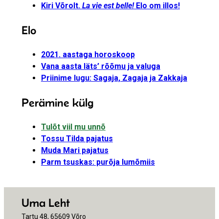
Kiri Võrolt.
La vie est belle!
Elo om illos!
Elo
2021. aastaga horoskoop
Vana aasta läts’ rõõmu ja valuga
Priinime lugu: Sagaja, Zagaja ja Zakkaja
Perämine külg
Tulõt viil mu unnõ
Tossu Tilda pajatus
Muda Mari pajatus
Parm tsuskas: purõja lumõmiis
Uma Leht
Tartu 48, 65609 Võro