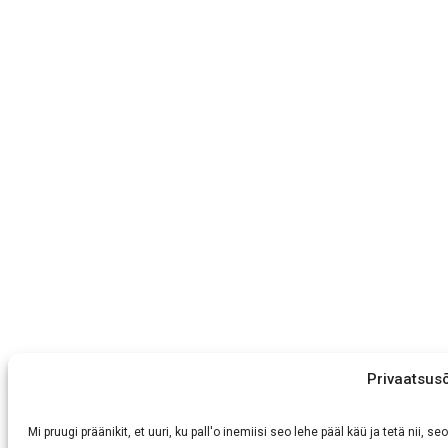
Privaatsus
Mi pruugi präänikit, et uuri, ku pall'o inemiisi seo lehe pääl käü ja tetä nii,