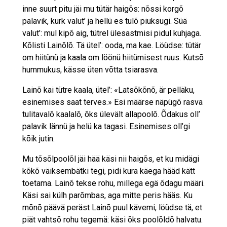
inne suurt pitu jäi mu tütär haigõs: nõssi korgõ
palavik, kurk valut’ ja hellü es tulõ piuksugi. Süä
valut’: mul kipõ aig, tütrel ülesastmisi pidul kuhjaga.
Kõlisti Lainõlõ. Tä ütel’: ooda, ma kae. Löüdse: tütär
om hiitünü ja kaala om löönü hiitümisest ruus. Kutsõ
hummukus, kässe üten võtta tsiarasva.
Lainõ kai tütre kaala, ütel’: «Latsõkõnõ, är pelläku,
esinemises saat terves.» Esi määrse näpügõ rasva
tulitavalõ kaalalõ, õks ülevält allapoolõ. Õdakus oll’
palavik lännü ja helü ka tagasi. Esinemises oll’gi
kõik jutin.
Mu tõsõlpoolõl jäi hää käsi nii haigõs, et ku midägi
kõkõ väiksembätki tegi, pidi kura käega hääd kätt
toetama. Lainõ tekse rohu, millega egä õdagu määri.
Käsi sai külh parõmbas, aga mitte peris hääs. Ku
mõnõ päävä peräst Lainõ puul kävemi, löüdse tä, et
piät vahtsõ rohu tegemä: käsi õks poolõldõ halvatu.