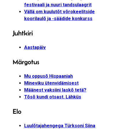
festivaali ja nuuri tandsulaagrit
Vällä om kuulutõt võrokeelitside
koorilaulõ ja -säädide konkurss
Juhtkiri
Aastapäiv
Märgotus
Mu oppusõ Hispaaniah
Mineviku ütenvidämisest
Määnest vaksiini laskõ tetä?
Tõsõ kundi otsast. Lähküs
Elo
Luulõtajahengega Türksoni Siina