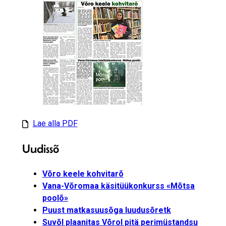
Lae alla PDF
Uudissõ
Võro keele kohvitarõ
Vana-Võromaa käsitüükonkurss «Mõtsa
poolõ»
Puust matkasuusõga luudusõretk
Suvõl plaanitas Võrol pitä perimüstandsu