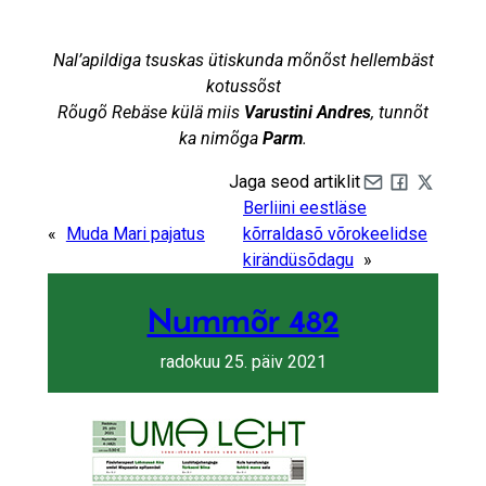
Nal’apildiga tsuskas ütiskunda mõnõst hellembäst
kotussõst
Rõugõ Rebäse külä miis
Varustini Andres
, tunnõt
ka nimõga
Parm
.
Jaga seod artiklit
Share by e-mail
Share on Fa
Share on 
Berliini eestläse
«
Muda Mari pajatus
kõrraldasõ võrokeelidse
kirändüsõdagu
»
Nummõr 482
radokuu 25. päiv 2021