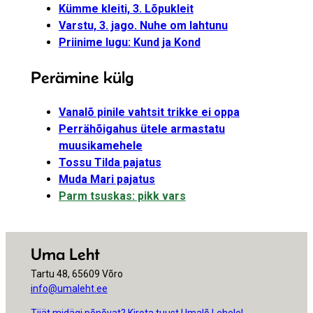
Kümme kleiti, 3. Lõpukleit
Varstu, 3. jago. Nuhe om lahtunu
Priinime lugu: Kund ja Kond
Perämine külg
Vanalõ pinile vahtsit trikke ei oppa
Perrähõigahus ütele armastatu
muusikamehele
Tossu Tilda pajatus
Muda Mari pajatus
Parm tsuskas: pikk vars
Uma Leht
Tartu 48, 65609 Võro
info@umaleht.ee
Tiiät midägi põnõvat? Kirota tuust Umalõ Lehele!