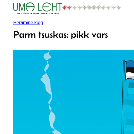
Liigu
sisu
juurde
Perämine külg
Parm tsuskas: pikk vars