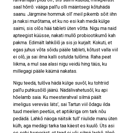
saal hõrrõ: vääga pall’u olli määntsegi kõtuhädä
saanu. Järgmine hommuk oll’ meil pikemb sõit iihn
ja naksi murõtama, et ku no esi kah medä külge
saimi, sis olõs hää tableti üten võtta. Nigu ma naid
apteegist küüsse, nakati mullõ probiootikumõ kah
pakma. Edimält lahkõlõ ja sis jo kurjalt. Kokuti, et
egas juhus võta sõidu pääle tableti, kõtust valla viil
ei olõ, ja sai ilma kalli ostulda tulõma. Raha peat
liikma, a mul saa alasi nigu veidü hing täüs, ku
millegagi pääle käümä nakatas.
Nigu teedä, tulõva hädä külge suvõl, ku tohtriid
pall’u puhkusõlõ jäänü. Nädälivahetusõl, ku api
hõelamb saia. Ku meesterahval silmä päält
imeligus vereväs läts’, sai Tartun viil õdagu ilda
tuud meelen peetüs, et aptiikriga om tark nõu
pedädä. Lahkõ näoga näitsik tull’ riiulide manu üten
külh, aga medägi tarka taa käest es kuulõ. Üts asi
es sobi tuuperäst, et taad ei või silmä laskõ, tõnõ