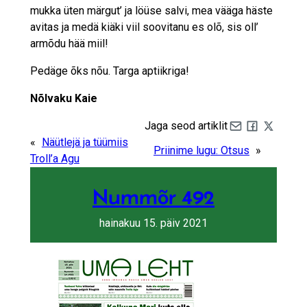
mukka üten märgut’ ja löüse salvi, mea vääga häste
avitas ja medä kiäki viil soovitanu es olõ, sis oll’
armõdu hää miil!
Pedäge õks nõu. Targa aptiikriga!
Nõlvaku Kaie
Jaga seod artiklit
Share by e-mail
Share on Fa
Share on 
«
Näütlejä ja tüümiis
Priinime lugu: Otsus
»
Troll’a Agu
Nummõr 492
hainakuu 15. päiv 2021