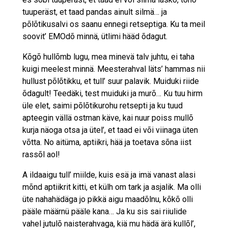
tuuperäst, et taad pandas ainult silmä… ja
põlõtikusalvi os saanu ennegi retseptiga. Ku ta meil
soovit’ EMOdõ minnä, ütlimi hääd õdagut.
Kõgõ hullõmb lugu, mea minevä talv juhtu, ei taha
kuigi meelest minnä. Meesterahval läts’ hammas nii
hullust põlõtikku, et tull’ suur palavik. Muiduki riide
õdagult! Teedäki, test muiduki ja murõ… Ku tuu hirm
üle elet, saimi põlõtikurohu retsepti ja ku tuud
apteegin vällä ostman käve, kai nuur poiss mullõ
kurja näoga otsa ja ütel’, et taad ei või viinaga üten
võtta. No aitüma, aptiikri, hää ja toetava sõna iist
rassõl aol!
A ildaaigu tull’ miilde, kuis esä ja imä vanast alasi
mõnd aptiikrit kitti, et külh om tark ja asjalik. Ma olli
üte nahahädäga jo pikkä aigu maadõlnu, kõkõ olli
pääle määrnü pääle kana… Ja ku sis sai riiulide
vahel jutulõ naisterahvaga, kiä mu hädä ärä kullõl’,