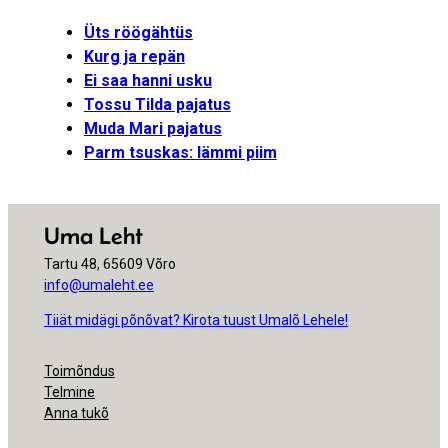
Üts röögähtüs
Kurg ja repän
Ei saa hanni usku
Tossu Tilda pajatus
Muda Mari pajatus
Parm tsuskas: lämmi piim
Uma Leht
Tartu 48, 65609 Võro
info@umaleht.ee
Tiiät midägi põnõvat? Kirota tuust Umalõ Lehele!
Toimõndus
Telmine
Anna tukõ