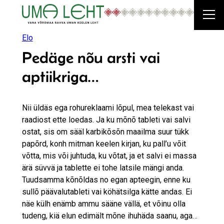
Liigu
sisu
juurde
Elo
Pedäge nõu arsti vai
aptiikriga…
Nii üldäs ega rohureklaami lõpul, mea telekast vai
raadiost ette loedas. Ja ku mõnõ tableti vai salvi
ostat, sis om sääl karbikõsõn maailma suur tükk
papõrd, konh mitman keelen kirjan, ku pall’u võit
võtta, mis või juhtuda, ku võtat, ja et salvi ei massa
ärä süvvä ja tablette ei tohe latsile mängi anda.
Tuudsamma kõnõldas no egan apteegin, enne ku
sullõ päävalutableti vai köhätsilga kätte andas. Ei
näe külh enämb ammu sääne vällä, et võinu olla
tudeng, kiä elun edimält mõne ihuhäda saanu, aga…