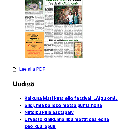
Lae alla PDF
Uudissõ
Kalkuna Mari kuts ello festivali «Aigu om!»
Sildi, miä pallõsõ mõtsa puhta hoita
Niitsiku külä aastapäiv
Urvastõ kihlkunna lipu mõttit saa esitä
seo kuu lõpuni