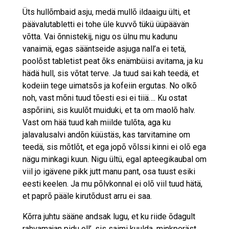
Üts hullõmbaid asju, medä mullõ ildaaigu ülti, et
päävalutabletti ei tohe üle kuvvõ tükü üüpäävän
võtta. Vai õnnistekij, nigu os ülnu mu kadunu
vanaimä, egas sääntseide asjuga nall’a ei tetä,
poolõst tabletist peat õks enämbüisi avitama, ja ku
hädä hull, sis võtat terve. Ja tuud sai kah teedä, et
kodeiin tege uimatsõs ja kofeiin ergutas. No olkõ
noh, vast mõni tuud tõesti esi ei tiiä…. Ku ostat
aspõriini, sis kuulõt muiduki, et ta om maolõ halv.
Vast om hää tuud kah miilde tulõta, aga ku
jalavalusalvi andõn küüstäs, kas tarvitamine om
teedä, sis mõtlõt, et ega jopõ võlssi kinni ei olõ ega
nägu minkagi kuun. Nigu ültü, egal apteegikaubal om
viil jo igävene pikk jutt manu pant, osa tuust esiki
eesti keelen. Ja mu põlvkonnal ei olõ viil tuud hätä,
et paprõ pääle kirutõdust arru ei saa.
Kõrra juhtu sääne andsak lugu, et ku riide õdagult
rahvamajan pidu oll’, sis saimi kuulda, minkperäst