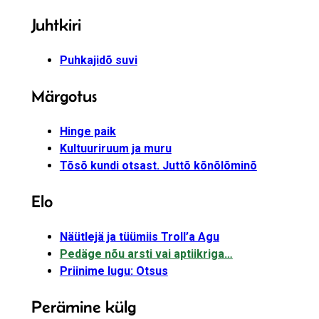
Juhtkiri
Puhkajidõ suvi
Märgotus
Hinge paik
Kultuuriruum ja muru
Tõsõ kundi otsast. Juttõ kõnõlõminõ
Elo
Näütlejä ja tüümiis Troll’a Agu
Pedäge nõu arsti vai aptiikriga…
Priinime lugu: Otsus
Perämine külg