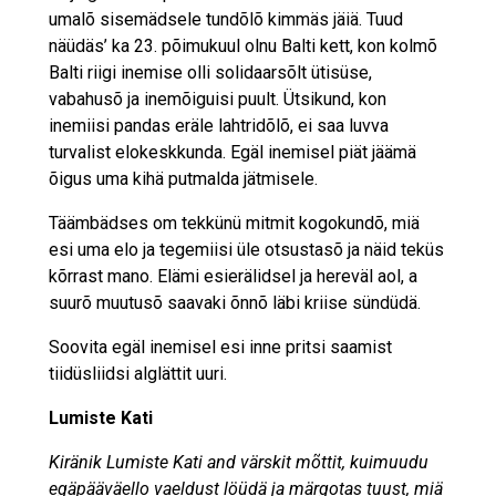
umalõ sisemädsele tundõlõ kimmäs jäiä. Tuud
näüdäs’ ka 23. põimukuul olnu Balti kett, kon kolmõ
Balti riigi inemise olli solidaarsõlt ütisüse,
vabahusõ ja inemõiguisi puult. Ütsikund, kon
inemiisi pandas eräle lahtridõlõ, ei saa luvva
turvalist elokeskkunda. Egäl inemisel piät jäämä
õigus uma kihä putmalda jätmisele.
Täämbädses om tekkünü mitmit kogokundõ, miä
esi uma elo ja tegemiisi üle otsustasõ ja näid teküs
kõrrast mano. Elämi esierälidsel ja hereväl aol, a
suurõ muutusõ saavaki õnnõ läbi kriise sündüdä.
Soovita egäl inemisel esi inne pritsi saamist
tiidüsliidsi alglättit uuri.
Lumiste Kati
Kiränik Lumiste Kati and värskit mõttit, kuimuudu
egäpääväello vaeldust löüdä ja märgotas tuust, miä