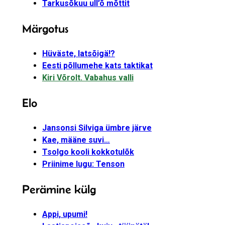
Tarkusõkuu ull’õ mõttit
Märgotus
Hüväste, latsõigä!?
Eesti põllumehe kats taktikat
Kiri Võrolt. Vabahus valli
Elo
Jansonsi Silviga ümbre järve
Kae, määne suvi…
Tsolgo kooli kokkotulõk
Priinime lugu: Tenson
Perämine külg
Appi, upumi!