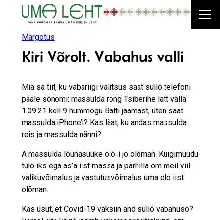
Liigu
sisu
juurde
Märgotus
Kiri Võrolt. Vabahus valli
Miä sa tiit, ku vabariigi valitsus saat sullõ telefoni
pääle sõnomi: massulda rong Tsiberihe lätt vällä
1.09.21 kell 9 hummogu Balti jaamast, üten saat
massulda iPho­ne’i? Kas läät, ku andas massulda
reis ja massulda nänni?
A massulda lõunasüüke olõ-i jo olõman. Kuigimuudu
tulõ iks egä as’a iist massa ja parhilla om meil viil
valikuvõimalus ja vastutusvõimalus uma elo iist
olõman.
Kas usut, et Covid-19 vaksiin and sullõ vabahusõ?