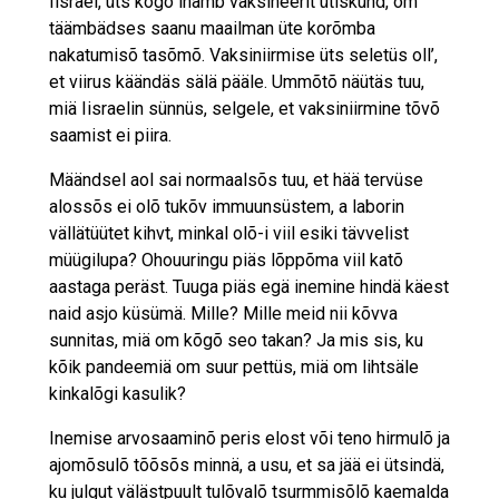
Iisrael, üts kõgõ inämb vaksineerit ütiskund, om
täämbädses saanu maailman üte korõmba
nakatumisõ tasõmõ. Vaksiniirmise üts seletüs oll’,
et viirus käändäs sälä pääle. Ummõtõ näütäs tuu,
miä Iisraelin sünnüs, selgele, et vaksiniirmine tõvõ
saamist ei piira.
Määndsel aol sai normaalsõs tuu, et hää tervüse
alossõs ei olõ tukõv immuunsüstem, a laborin
vällätüütet kihvt, minkal olõ-i viil esiki tävvelist
müügi­lupa? Ohouuringu piäs lõppõma viil katõ
aastaga peräst. Tuuga piäs egä inemine hindä käest
naid asjo küsümä. Mille? Mille meid nii kõvva
sunnitas, miä om kõgõ seo takan? Ja mis sis, ku
kõik pandeemiä om suur pettüs, miä om lihtsäle
kinkalõgi kasulik?
Inemise arvosaaminõ peris elost või teno hirmulõ ja
ajomõsulõ tõõsõs minnä, a usu, et sa jää ei ütsindä,
ku julgut välästpuult tulõvalõ tsurmmisõlõ kaemalda