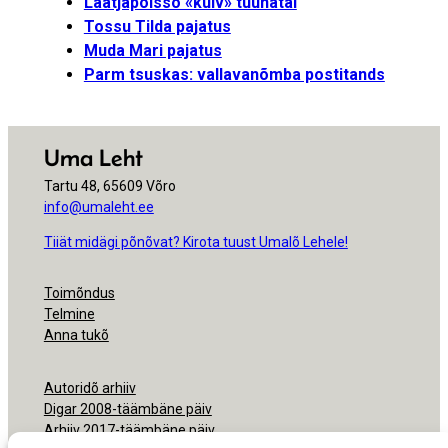
Laatjapoissõ «kuiv» tüünätäl
Tossu Tilda pajatus
Muda Mari pajatus
Parm tsuskas: vallavanõmba postitands
Uma Leht
Tartu 48, 65609 Võro
info@umaleht.ee
Tiiät midägi põnõvat? Kirota tuust Umalõ Lehele!
Toimõndus
Telmine
Anna tukõ
Autoridõ arhiiv
Digar 2008-täämbäne päiv
Arhiiv 2017-täämbäne päiv