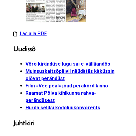
Lae alla PDF
Uudissõ
Võro kirändüse lugu sai e-välläandõs
Muinsuskaitsõpäivil näüdätäs käküssin
olõvat perändüst
Film «Vee peal» jõud peräkõrd kinno
Raamat Põlva kihlkunna rahva­
perändüsest
Hurda seldsi kodoluukonvõrents
Juhtkiri