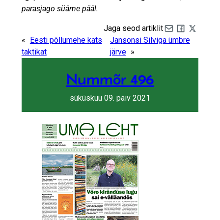
parasjago süäme pääl.
Jaga seod artiklit
Share by e-mail
Share on Fa
Share on 
«
Eesti põllumehe kats
Jansonsi Silviga ümbre
taktikat
järve
»
Nummõr 496
süküskuu 09. päiv 2021