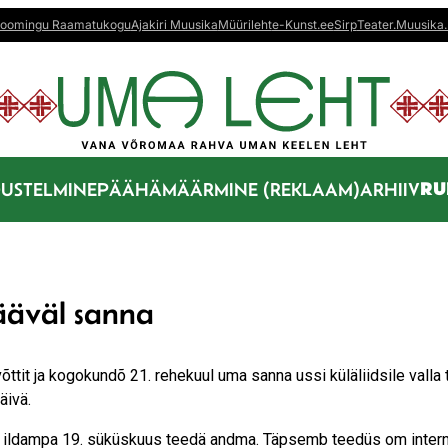
oomingu Raamatukogu
Ajakiri Muusika
Müürileht
e-Kunst.ee
Sirp
Teater.Muusika.
RU
US
TELMINE
PÄÄHÄMÄÄRMINE (REKLAAM)
ARHIIV
ääväl sanna
evõttit ja kogokundõ 21. rehekuul uma sanna ussi küläliidsile valla
äivä.
äst ildampa 19. süküskuus teedä andma. Täpsemb teedüs om intern