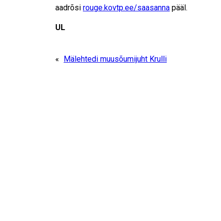
aadrõsi
rouge.kovtp.ee/saasanna
pääl.
UL
«
Mälehtedi muusõumi­juht Krulli