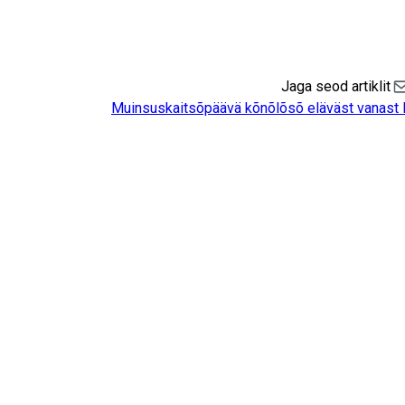
Jaga seod artiklit
Sh
Muinsuskaitsõpäävä kõnõlõsõ eläväst vanast l