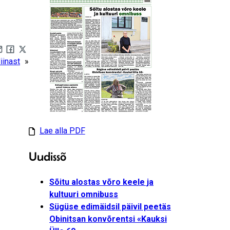
are by e-mail
Share on Facebook
Share on X
iinast
»
Lae alla PDF
Uudissõ
Sõitu alostas võro keele ja
kultuuri omnibuss
Sügüse edimäidsil päivil peetäs
Obinitsan konvõrentsi «Kauksi