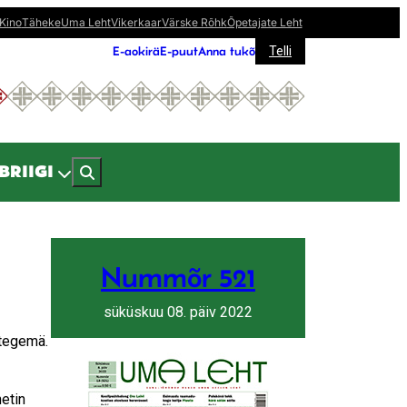
Kino
Täheke
Uma Leht
Vikerkaar
Värske Rõhk
Õpetajate Leht
E-aokirä
E-puut
Anna tukõ
Telli
BRIIGI
Nummõr 521
süküskuu 08. päiv 2022
 tegemä.
etin