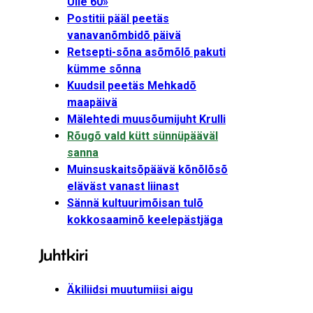
Ülle 60»
Postitii pääl peetäs
vanavanõmbidõ päivä
Retsepti-sõna asõmõlõ pakuti
kümme sõnna
Kuudsil peetäs Mehkadõ
maapäivä
Mälehtedi muusõumi­juht Krulli
Rõugõ vald kütt sünnüpääväl
sanna
Muinsuskaitsõpäävä kõnõlõsõ
eläväst vanast liinast
Sännä kultuurimõisan tulõ
kokkosaaminõ keelepästjäga
Juhtkiri
Äkiliidsi muutumiisi aigu