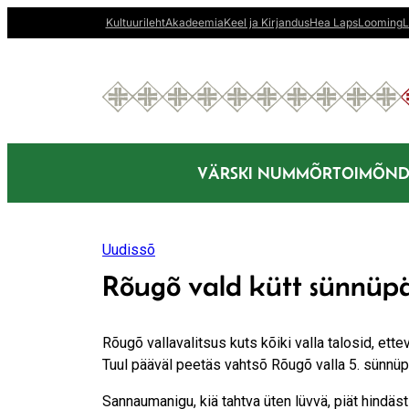
Liigu
Kultuurileht
Akadeemia
Keel ja Kirjandus
Hea Laps
Looming
L
sisu
juurde
VÄRSKI NUMMÕR
TOIMÕND
Uudissõ
Rõugõ vald kütt sünnüp
Rõugõ vallavalitsus kuts kõiki valla talosid, ett
Tuul pääväl peetäs vahtsõ Rõugõ valla 5. sünnüp
Sanna­umanigu, kiä tahtva üten lüvvä, piät hind