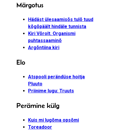
Märgotus
Hädäst ülesaamisõs tulõ tuud
kõgõpäält hindäle tunnista
Kiri Võrolt. Organismi
puhtassaaminõ
Argõntiina kiri
Elo
Atspooli perändüse hoitja
Pluuto
Priinime lugu: Truuts
Perämine külg
Kuis mi lugõma opsõmi
Toreadoor