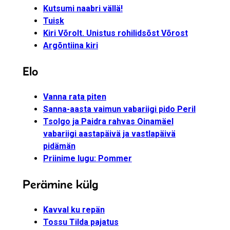
Kutsumi naabri vällä!
Tuisk
Kiri Võrolt. Unistus rohilidsõst Võrost
Argõntiina kiri
Elo
Vanna rata piten
Sanna-aasta vaimun vabariigi pido Peril
Tsolgo ja Paidra rahvas Oinamäel
vabariigi aastapäivä ja vastlapäivä
pidämän
Priinime lugu: Pommer
Perämine külg
Kavval ku repän
Tossu Tilda pajatus