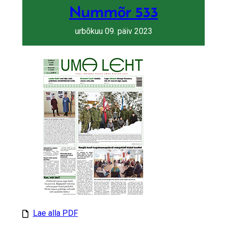
Nummõr 533
urbõkuu 09. päiv 2023
Lae alla PDF