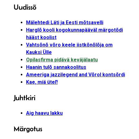
Uudissõ
Mälehtedi Läti ja Eesti mõtsavelli
Harglõ kooli kogokunnapääväl märgotõdi
hääst koolist
Vahtsõnõ võro keele iistkõnõlõja om
Kauksi Ülle
Opilasfirma pidävä keväjälaatu
Haanin tulõ sannakoolitus
Ameeriga jazzilegend and Võrol kontsõrdi
Kae, miä üteľ!
Juhtkiri
Aig haavu lakku
Märgotus