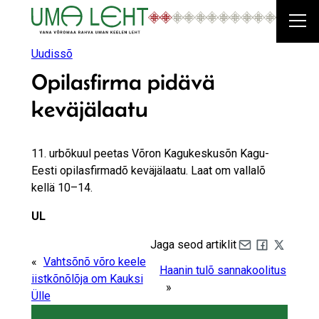
Liigu
sisu
juurde
Uudissõ
Opilasfirma pidävä
keväjälaatu
11. urbõkuul peetas Võron Kagukeskusõn Kagu-
Eesti opilasfirmadõ keväjälaatu. Laat om vallalõ
kellä 10–14.
UL
Jaga seod artiklit
Share by e-mail
Share on Fa
Share on 
«
Vahtsõnõ võro keele
Haanin tulõ sannakoolitus
iistkõnõlõja om Kauksi
»
Ülle