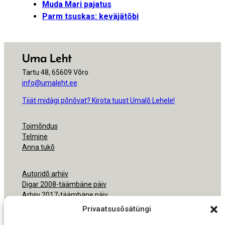
Muda Mari pajatus
Parm tsuskas: keväjätõbi
Uma Leht
Tartu 48, 65609 Võro
info@umaleht.ee
Tiiät midägi põnõvat? Kirota tuust Umalõ Lehele!
Toimõndus
Telmine
Anna tukõ
Autoridõ arhiiv
Digar 2008-täämbäne päiv
Arhiiv 2017-täämbäne päiv
Arhiiv 2000-2016
Privaatsusõsätüngi