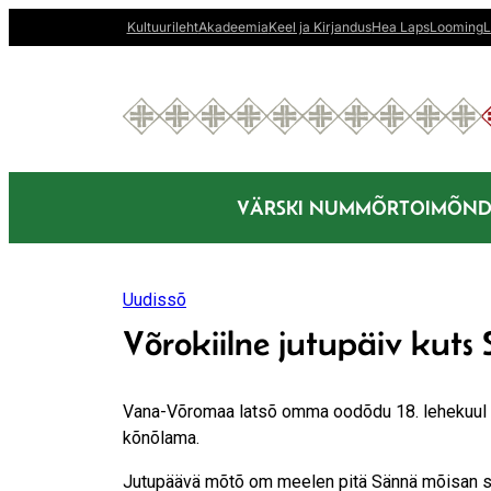
Liigu
Kultuurileht
Akadeemia
Keel ja Kirjandus
Hea Laps
Looming
L
sisu
juurde
VÄRSKI NUMMÕR
TOIMÕND
Uudissõ
Võrokiilne jutupäiv kuts
Vana-Võromaa latsõ omma oodõdu 18. lehekuul (18
kõnõlama.
Jutupäävä mõtõ om meelen pitä Sännä mõisan sü