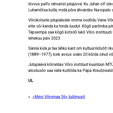
lövvüs pall’o rahvalist jutujüvvä. Ku Juhan oll’ 
Luhamõtsa küllä, midä põra ähvärdäs Nursipalo s
Võrokiilsele jutupääväle omma oodõdu Vana-Võroma
ette või kanda ka hindä luudut. Kõgõ parõmba jut
Täpsempä saa kõgõ kotsilõ lukõ Võro instituudi
lehekuu päiv 2023.
Sännä külä ja taa lähkü kant om kultuurilidsõlt r
(1889–1977), kink avvus siiäni 20 kõrda olnut võ
Jutupäävä kõrraldas Võro instituut kuuntüün MT
alostusõn saa nätä-kullõlda ka Papa Kreutzwaldi 
UL
«
«Mino Võromaa 36» tulõmusõ