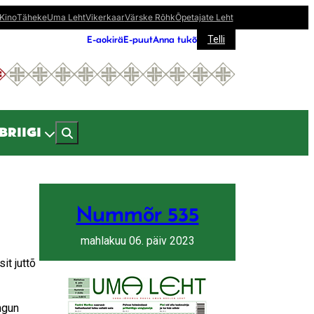
Kino
Täheke
Uma Leht
Vikerkaar
Värske Rõhk
Õpetajate Leht
E-aokirä
E-puut
Anna tukõ
Telli
BRIIGI
Nummõr 535
mahlakuu 06. päiv 2023
it juttõ
ngun