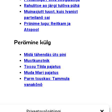
Rahulitse ao järgi tulõva pühä
Muinasjutt tuust, kuis Ivanist
parteilanõ sai
Priinime lugu: Reitkam ja
Atspool
Perämine külg
Midä tähendäs üts pini
Mustkunstnik
Tossu Tilda pajatus
Muda Mari pajatus
Parm tsuskas: Tammula
vanakõnõ
Privaatsusõsätüngi