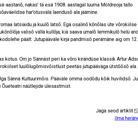
ütesä-aastanõ, nakas’ tä esä 1908. aastagal luuma Möldreoja tallo
õaväelidse har’otusvälä laendusõ ala jäämine.
a latsiaidu ja kuulõ latsõ. Egä osalinõ kõnõlas üte võrokiilse j
ukõnõlõja valisõ vällä kullõja, kiä saava umalõ lemmikulõ helü and
 kodolehe päält. Jutupääväle kirja pandmisõ perämäne aig om 12.
ikas kotus. Om jo Sännäst peri ka võro kirändüse klassik Artur Ads
rokiilset luulõlugõmisvõistlust peetäs jutupääväga ütstõõsõ ala.
Üga Sännä Kultuurimõis. Pääväle omma oodõdu kõik huvilidsõ. J
Õueteatri näütlejide ülesastmist.
Jaga seod artiklit
Sh
Ilma herä