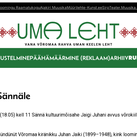
oomingu Raamatukogu
Ajakiri Muusika
Müürileht
e-Kunst.ee
Sirp
Teater.Muusika.
RU
US
TELMINE
PÄÄHÄMÄÄRMINE (REKLAAM)
ARHIIV
 Sännäle
.05) kell 11 Sännä kultuurimõisahe Jaigi Juhani avvus võrokiils
ndünüt Võromaa kiränikku Juhan Jaiki (1899–1948), kink loomi