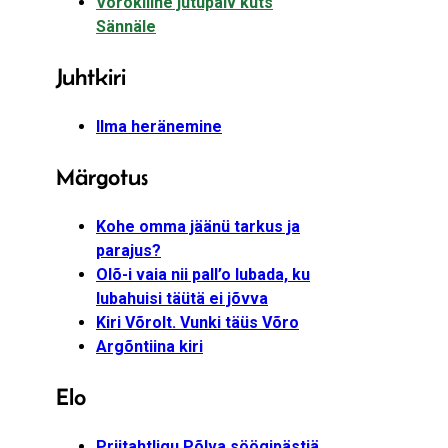
Võrokiilne jutupäiv kuts
Sännäle
Juhtkiri
Ilma heränemine
Märgotus
Kohe omma jäänü tarkus ja
parajus?
Olõ-i vaia nii pall’o lubada, ku
lubahuisi täütä ei jõvva
Kiri Võrolt. Vunki täüs Võro
Argõntiina kiri
Elo
Priitahtligu Põlva söögipästjä