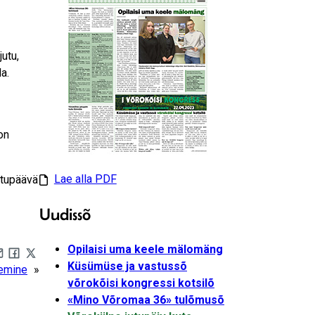
utu,
a.
on
Lae alla PDF
utupäävä
Uudissõ
Opilaisi uma keele mälomäng
Küsümüse ja vastussõ
are by e-mail
Share on Facebook
Share on X
nemine
»
võrokõisi kongressi kotsilõ
«Mino Võromaa 36» tulõmusõ