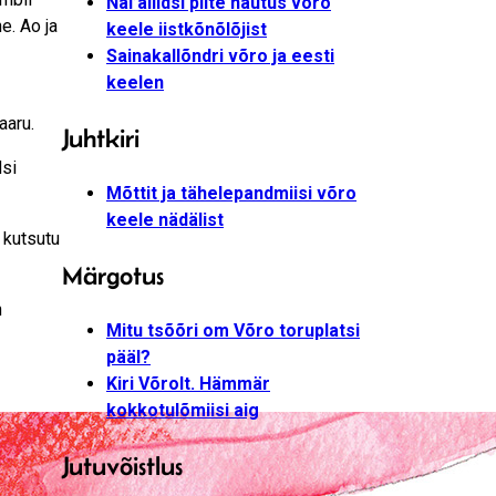
Nal’aliidsi pilte näütüs võro
e. Ao ja
keele iistkõnõlõjist
Sainakallõndri võro ja eesti
keelen
aaru.
Juhtkiri
dsi
Mõttit ja tähelepandmiisi võro
keele nädälist
 kutsutu
Märgotus
n
Mitu tsõõri om Võro toruplatsi
pääl?
Kiri Võrolt. Hämmär
kokkotulõmiisi aig
Jutuvõistlus