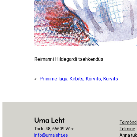
Reimanni Hildegardi tsehkendüs
«
Priinime lugu: Kirbits, Kõrvits, Kürvits
Uma Leht
Toimõnd
Tartu 48, 65609 Võro
Telmine
info@umaleht.ee
Anna tu