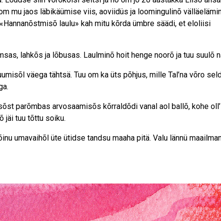
om mu jaos läbikäümise viis, aoviidüs ja loomingulinõ välläelämin
o «Hannanõstmisõ laulu» kah mitu kõrda ümbre säädi, et eloliisi
sas, lahkõs ja lõbusas. Laulminõ hoit henge noorõ ja tuu suulõ n
umisõl väega tähtsä. Tuu om ka üts põhjus, mille Tal’na võro sel
ga.
sõst parõmbas arvosaamisõs kõrraldõdi vanal aol ballõ, kohe oll’
 jäi tuu tõttu soiku.
õinu umavaihõl üte ütidse tandsu maaha pitä. Valu lännü maailma