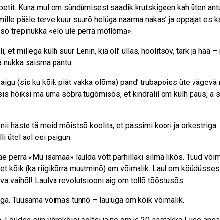
ompetit. Kuna mul om sündümisest saadik krutskigeen kah üten antu
 mille pääle terve kuur suurõ helüga naarma nakas’ ja oppajat es k
usõ trepinukka «elo üle perrä mõtlõma».
, et millega külh suur Lenin, kiä oll’ üllas, hoolitsõv, tark ja hää – n
ä nukka saisma pantu.
i aigu (sis ku kõik piät vakka olõma) pand’ trubapoiss üte vägevä 
sis hõiksi ma uma sõbra tugõmisõs, et kindralil om külh paus, a s
ja nii häste tä meid mõistsõ koolita, et pässimi koori ja orkestriga
i ütel aol esi paigun.
äe perrä «Mu isamaa» laulda võtt parhillaki silmä likõs. Tuud või
õ, et kõik (ka riigikõrra muutminõ) om võimalik. Laul om köüdüsses
 vaihõl! Laulva revolutsiooni aig om tollõ tõõstusõs.
iga. Tuusama võimas tunnõ – lauluga om kõik võimalik.
. Löüdse siin võrokõisi seltsi ja no om jo 20 aastakka Liiso ans