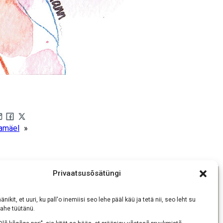
are by e-mail
Share on Facebook
Share on X
namäel
»
Privaatsusõsätüngi
änikit, et uuri, ku pall'o inemiisi seo lehe pääl käü ja tetä nii, seo leht su
ahe tüütänü.
uukmisõs