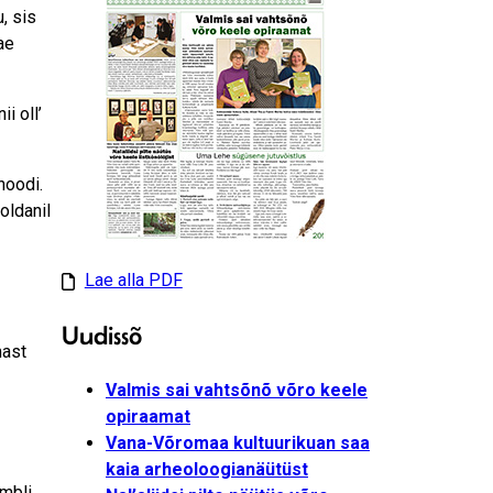
, sis
ae
ii oll’
noodi.
oldanil
Lae alla PDF
Uudissõ
mast
Valmis sai vahtsõnõ võro keele
opiraamat
Vana-Võromaa kultuurikuan saa
kaia arheoloogianäütüst
ambli