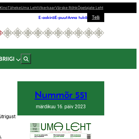
Kino
Täheke
Uma Leht
Vikerkaar
Värske Rõhk
Õpetajate Leht
E-aokirä
E-puut
Anna tukõ
Telli
BRIIGI
Nummõr 551
märdikuu 16. päiv 2023
ütrigust
,