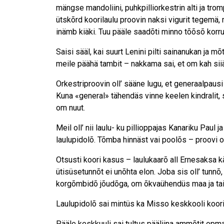
mängse mandoliini, puhkpilliorkestrin alti ja tr
ütskõrd koorilaulu proovin naksi vigurit tegemä,
inämb kiäki. Tuu pääle saadõti minno tõõsõ korr
Saisi sääl, kai suurt Lenini pilti sainanukan ja mõtli
meile päähä tambit – nakkama sai, et om kah sii
Orkestriproovin oll’ sääne lugu, et generaalpaus
Kuna «general» tähendäs vinne keelen kindralit, 
om nuut.
Meil oll’ nii laulu- ku pillioppajas Kanariku Paul 
laulupidolõ. Tõmba hinnäst vai poolõs – proovi oll
Otsusti koori kasus – laulukaarõ all Ernesaksa k
ütisüsetunnõt ei unõhta elon. Joba sis oll’ tunn
korgõmbidõ jõudõga, om õkvaühendüs maa ja taiva
Laulupidolõ sai mintüs ka Misso keskkooli koor
Pääle keskkuuli sai tultus pääliina ammõtit opma