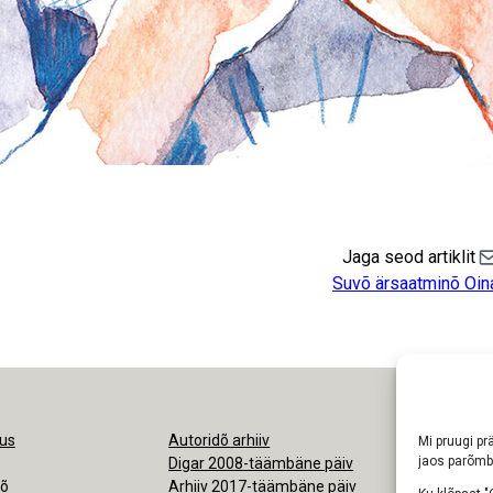
Jaga seod artiklit
Sh
Suvõ ärsaatminõ Oi
us
Autoridõ arhiiv
Ligipäsemine
Mi pruugi prä
jaos parõmb
Digar 2008-täämbäne päiv
Nõudmisõ pr
kõ
Arhiiv 2017-täämbäne päiv