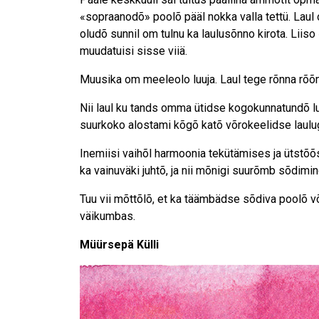
«sopraanodõ» poolõ pääl nokka valla tettü. Laul 
oludõ sunnil om tulnu ka laulusõnno kirota. Liis
muudatuisi sisse viiä.
Muusika om meeleolo luuja. Laul tege rõnna rõõm
Nii laul ku tands omma ütidse kogokunnatundõ lu
suurkoko alostami kõgõ katõ võrokeelidse laulu
Inemiisi vaihõl harmoonia tekütämises ja ütstõõ
ka vainuväki juhtõ, ja nii mõnigi suurõmb sõdiminõ
Tuu vii mõttõlõ, et ka täämbädse sõdiva poolõ v
väikumbas.
Müürsepä Külli