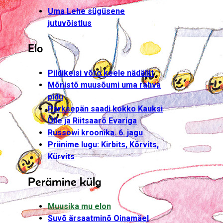
Uma Lehe sügüsene
jutuvõistlus
Elo
Pildikeisi võro keele nädälilt
Mõnistõ muusõumi uma rahva
pidu
Parksepän saadi kokko Kauksi
Ülle ja Riitsaarõ Evariga
Russowi kroonika. 6. jagu
Priinime lugu: Kirbits, Kõrvits,
Kürvits
Perämine külg
Muusika mu elon
Suvõ ärsaatminõ Oinamäel