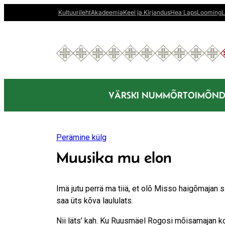
Liigu
Kultuurileht
Akadeemia
Keel ja Kirjandus
Hea Laps
Looming
L
sisu
juurde
VÄRSKI NUMMÕR
TOIMÕND
Perämine külg
Muusika mu elon
Imä jutu perrä ma tiiä, et olõ Misso haigõmajan si
saa üts kõva laululats.
Nii läts’ kah. Ku Ruusmäel Rogosi mõisamajan koo