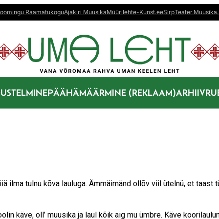
oomingu Raamatukogu
Ajakiri Muusika
Müürileht
e-Kunst.ee
Sirp
Teater.Muusika.
US
TELMINE
PÄÄHÄMÄÄRMINE (REKLAAM)
ARHIIV
RU
iä ilma tulnu kõva lauluga. Ämmäimänd ollõv viil ütelnü, et taast t
lin käve, oll’ muusika ja laul kõik aig mu ümbre. Käve koorilaulun