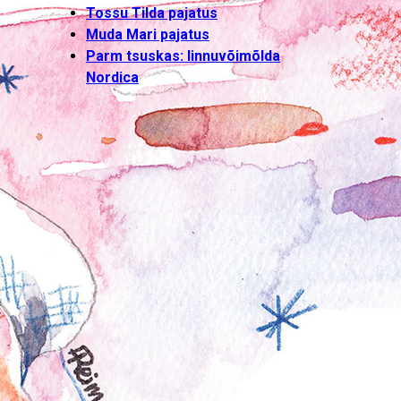
Tossu Tilda pajatus
Muda Mari pajatus
Parm tsuskas: linnuvõimõlda
Nordica