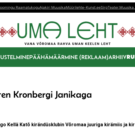
oomingu Raamatukogu
Ajakiri Muusika
Müürileht
e-Kunst.ee
Sirp
Teater.Muusika.
RU
US
TELMINE
PÄÄHÄMÄÄRMINE (REKLAAM)
ARHIIV
ten Kronbergi Janikaga
Kellä Katõ kirändüsklubin Võromaa juuriga kirämiis ja ki