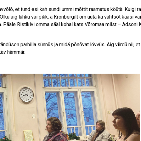
kavvõlõ, et tund esi kah sundi ummi mõttit raamatus köütä. Kuigi r
lku aig lühkü vai pikk, a Kronbergilt om uuta ka vahtsõt kaasi va
n. Pääle Ristikivi omma sääl kohal kats Võromaa miist – Adsoni K
rändüsen parhilla sünnüs ja midä põnõvat lövvüs. Aig viirdü nii, et
käv hämmär.