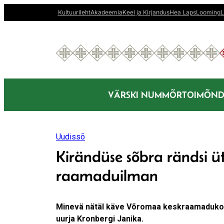
Liigu
Kultuurileht
Akadeemia
Keel ja Kirjandus
Hea Laps
Looming
L
sisu
juurde
VÄRSKI NUMMÕR
TOIMÕND
Uudissõ
Kirändüse sõbra rändsi ü
raamaduilman
Minevä nätäl käve Võromaa keskraamadukogo 
uurja Kronbergi Janika.