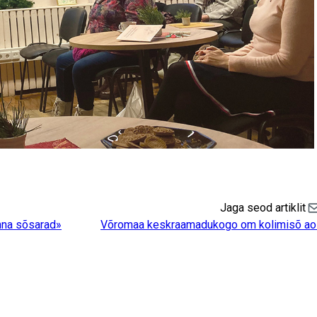
Jaga seod artiklit
Sh
nna sõsarad»
Võromaa keskraamadukogo om kolimisõ aol