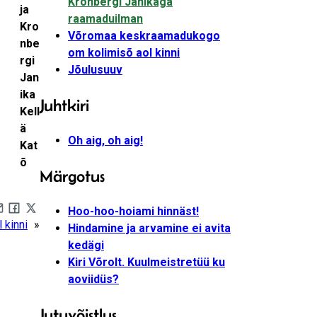
Kronbergi Janikaga
ja
raamaduilman
Kro
Võromaa keskraamadukogo
nbe
om kolimisõ aol kinni
rgi
Jõulusuuv
Jan
ika
Juhtkiri
Kell
ä
Oh aig, oh aig!
Kat
õ
Märgotus
Hoo-hoo-hoiami hinnäst!
are by e-mail
Share on Facebook
Share on X
 kinni
»
Hindamine ja arvamine ei avita
kedägi
Kiri Võrolt. Kuulmeistretüü ku
aoviidüs?
Jutuvõistlus