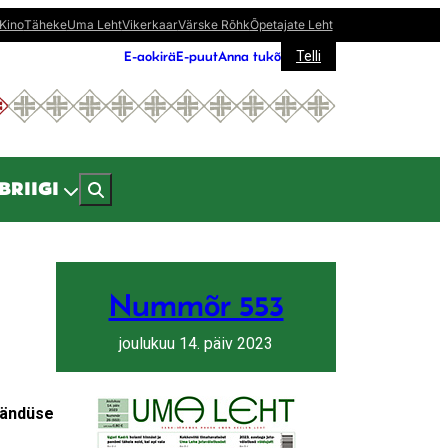
Kino
Täheke
Uma Leht
Vikerkaar
Värske Rõhk
Õpetajate Leht
E-aokirä
E-puut
Anna tukõ
Telli
BRIIGI
Nummõr 553
joulukuu 14. päiv 2023
rändüse