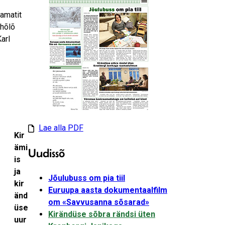
aamatit
ihõlõ
arl
Lae alla PDF
Kir
ämi
Uudissõ
is
ja
Jõulubuss om pia tiil
kir
Euruupa aasta dokumentaalfilm
änd
om «Savvusanna sõsarad»
üse
Kirändüse sõbra rändsi üten
uur