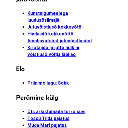
Kunstnigumeelega
luudusõsilmäjä
Jutuvõistlusõ kokkovõtõ
Hindajidõ kokkovõttõ
timahavatsõst jutuvõistlusõst
Kirotajidõ ja juttõ hulk ni
võistlusõ võitja läbi ao
Elo
Priinime lugu: Sokk
Perämine külg
Üts ärkistumada torrõ suvi
Tossu Tilda pajatus
Muda Mari pajatus