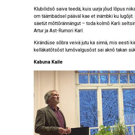
Klubilidsõ saiva teedä, kuis uurja jõud lõpus nii
om täämbädsel pääväl kae et inämbki ku lugõjit. O
säetüt mõttõrännängut – toda kolmõ Karli seltsi
Artur ja Ast-Rumori Karl.
Kirändüse sõbra veivä jutu ka sinnä, mis eesti ki
kelläkatõtsõst lumõvalgusõst sai aknõ takan sü
Kabuna Kaile