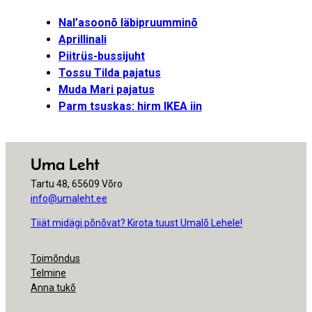
Nal’asoonõ läbipruumminõ
Aprillinali
Piitrüs-bussijuht
Tossu Tilda pajatus
Muda Mari pajatus
Parm tsuskas: hirm IKEA iin
Uma Leht
Tartu 48, 65609 Võro
info@umaleht.ee
Tiiät midägi põnõvat? Kirota tuust Umalõ Lehele!
Toimõndus
Telmine
Anna tukõ