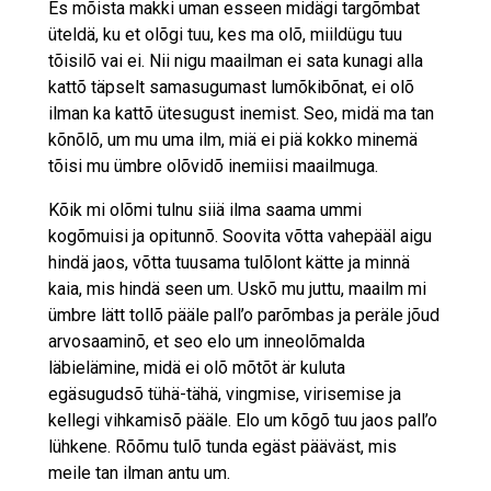
Es mõista makki uman esseen midägi targõmbat
üteldä, ku et olõgi tuu, kes ma olõ, miildügu tuu
tõisilõ vai ei. Nii nigu maailman ei sata kunagi alla
kattõ täpselt samasugumast lumõkibõnat, ei olõ
ilman ka kattõ ütesugust inemist. Seo, midä ma tan
kõnõlõ, um mu uma ilm, miä ei piä kokko minemä
tõisi mu ümbre olõvidõ inemiisi maailmuga.
Kõik mi olõmi tulnu siiä ilma saama ummi
kogõmuisi ja opitunnõ. Soovita võtta vahepääl aigu
hindä jaos, võtta tuusama tulõlont kätte ja minnä
kaia, mis hindä seen um. Uskõ mu juttu, maailm mi
ümbre lätt tollõ pääle pall’o parõmbas ja peräle jõud
arvosaaminõ, et seo elo um inneolõmalda
läbielämine, midä ei olõ mõtõt är kuluta
egäsugudsõ tühä-tähä, vingmise, virisemise ja
kellegi vihkamisõ pääle. Elo um kõgõ tuu jaos pall’o
lühkene. Rõõmu tulõ tunda egäst pääväst, mis
meile tan ilman antu um.