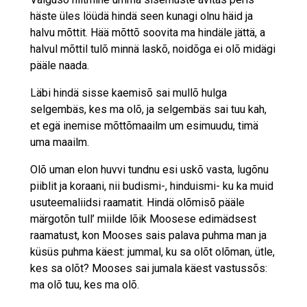
häste üles löüdä hindä seen kunagi olnu häid ja
halvu mõttit. Hää mõttõ soovita ma hindäle jättä, a
halvul mõttil tulõ minnä laskõ, noidõga ei olõ midägi
pääle naada.
Läbi hindä sisse kaemisõ sai mullõ hulga
selgembäs, kes ma olõ, ja selgembäs sai tuu kah,
et egä inemise mõttõmaailm um esimuudu, timä
uma maailm.
Olõ uman elon huvvi tundnu esi uskõ vasta, lugõnu
piiblit ja koraani, nii budismi-, hinduismi- ku ka muid
usuteemaliidsi raamatit. Hindä olõmisõ pääle
märgotõn tull’ miilde lõik Moosese edimädsest
raamatust, kon Mooses sais palava puhma man ja
küsüs puhma käest: jummal, ku sa olõt olõman, ütle,
kes sa olõt? Mooses sai jumala käest vastussõs:
ma olõ tuu, kes ma olõ.