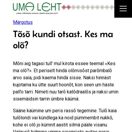
Liigu
sisu
juurde
Märgotus
Tõsõ kundi otsast. Kes ma
olõ?
Mõni aig tagasi tull’ mul kirota essee teemal «Kes
ma olõ?». Et periselt hindä olõmisõst parõmbalõ
arvo saia, pidi kaema hindä sisse. Naksi hinnäst
kujotama ku ütte suurt hoonõt, kon seen um häste
pall’o tarri. Nimeti nuu tarõ katõdraalõs ja naksi umin
sisemäidsin tarrin ümbre käümä.
Sääne käümine um peris rassõ tegemine. Tulõ kaia
tulõlondi vai kündlega ka noid pümmembit nukkõ,
kohe ei olõ jo kümnit aastit silmä pääle visanu.
Valgusõ hiitmine umma sisemüste avitas peris