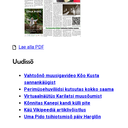
Lae alla PDF
Uudissõ
Vahtsõnõ muusigavideo Kõo Kusta
sannankäügist
Perimüsehuviliidsi kutsutas kokko saama
Virtuaalnäütüs Karilatsi muusõumist
Kõnnitas Kanepi kandi külli pite
Käü Vikipeediä artiklivõistlus
Uma Pido tsihiotsmisõ päiv Harglõn