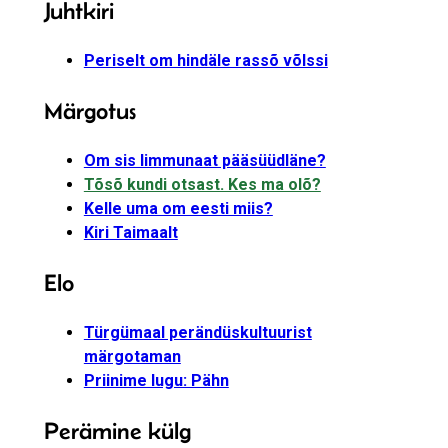
Juhtkiri
Periselt om hindäle rassõ võlssi
Märgotus
Om sis limmunaat pääsüüdläne?
Tõsõ kundi otsast. Kes ma olõ?
Kelle uma om eesti miis?
Kiri Taimaalt
Elo
Türgümaal perändüskultuurist
märgotaman
Priinime lugu: Pähn
Perämine külg