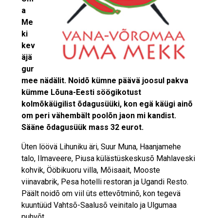
a
Me
ki
kev
äjä
gur
mee nädälit. Noidõ kümne päävä joosul pakva
kümme Lõuna-Eesti söögikotust
kolmõkäügilist õdagusüüki, kon egä käügi ainõ
om peri vähembält poolõn jaon mi kandist.
Sääne õdagusüük mass 32 eurot.
Üten löövä Lihuniku äri, Suur Muna, Haanjamehe
talo, Ilmaveere, Piusa külästüskeskusõ Mahlaveski
kohvik, Ööbikuoru villa, Mõisaait, Mooste
viinavabrik, Pesa hotelli restoran ja Ugandi Resto.
Päält noidõ om viil üts ettevõtminõ, kon tegevä
kuuntüüd Vahtsõ-Saalusõ veinitalo ja Ulgumaa
puhvõt.