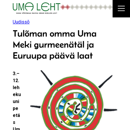
Liigu
sisu
juurde
Uudissõ
Tulõman omma Uma
Meki gurmeenätäl ja
Euruupa päävä laat
3.–
12.
leh
eku
uni
pe
etä
s
Um