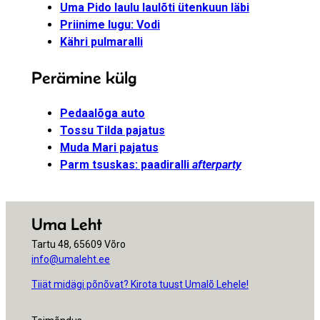
Uma Pido laulu laulõti ütenkuun läbi
Priinime lugu: Vodi
Kähri pulmaralli
Perämine külg
Pedaalõga auto
Tossu Tilda pajatus
Muda Mari pajatus
Parm tsuskas: paadiralli
afterparty
Uma Leht
Tartu 48, 65609 Võro
info@umaleht.ee
Tiiät midägi põnõvat? Kirota tuust Umalõ Lehele!