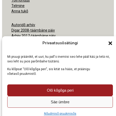
Toimõndus
Telmine
Anna tukõ
Autoridõ arhiiv
Digar 2008-täämbäne päiv
Arhiiv 2017-täämbäne päiv
Arhiiv 2000-2016
Privaatsusõsätüngi
Ligipäsemine
Mi pruugi präänikit, et uuri, ku pall'o inemiisi seo lehe pääl käü ja tetä nii,
Nõudmisõ pruukmisõs
seo leht su jaos parõmbahe tüütänü.
Ku klõpsat "Olõ kõgõga peri", sis kität sa hääs, et präänigu
võetasõ pruukmistõ.
Olõ kõgõga peri
Säe ümbre
Nõudmisõ pruukmisõs