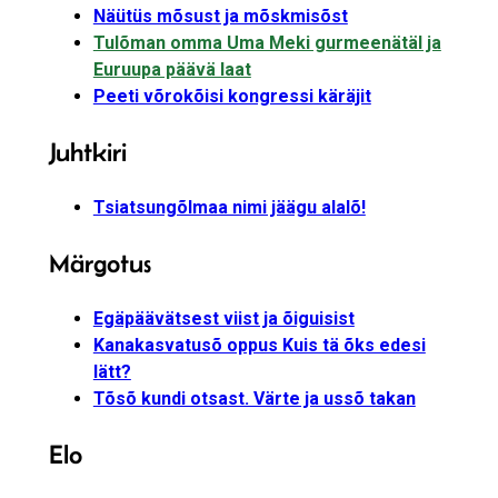
Näütüs mõsust ja mõskmisõst
Tulõman omma Uma Meki gurmeenätäl ja
Euruupa päävä laat
Peeti võrokõisi kongressi käräjit
Juhtkiri
Tsiatsungõlmaa nimi jäägu alalõ!
Märgotus
Egäpäävätsest viist ja õiguisist
Kanakasvatusõ oppus Kuis tä õks edesi
lätt?
Tõsõ kundi otsast. Värte ja ussõ takan
Elo