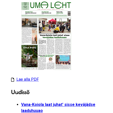
Lae alla PDF
Uudissõ
Vana-Koiola laat juhat’ sisse keväjädse
laaduhuuao