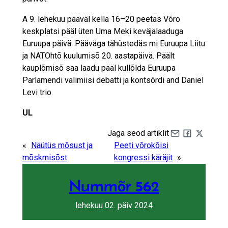
A 9. lehekuu pääväl kellä 16–20 peetäs Võro
keskplatsi pääl üten Uma Meki keväjälaaduga
Euruupa päivä. Pääväga tähüstedäs mi Euruupa Liitu
ja NATOhtõ kuulumisõ 20. aastapäivä. Päält
kauplõmisõ saa laadu pääl kullõlda Euruupa
Parlamendi valimiisi debatti ja kontsõrdi and Daniel
Levi trio.
UL
Jaga seod artiklit
Share by e-mail
Share on Fa
Share on 
«
Näütüs mõsust ja
Peeti võrokõisi
mõskmisõst
kongressi käräjit
»
Nummõr 562
lehekuu 02. päiv 2024