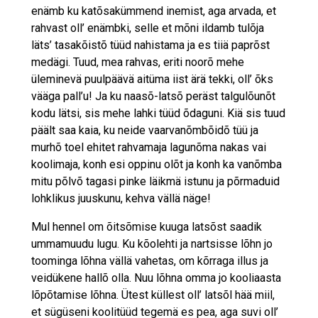
enämb ku katõsakümmend inemist, aga arvada, et
rahvast oll’ enämbki, selle et mõni ildamb tulõja
läts’ tasakõistõ tüüd nahistama ja es tiiä paprõst
medägi. Tuud, mea rahvas, eriti noorõ mehe
üleminevä puulpäävä aitüma iist ärä tekki, oll’ õks
vääga pall’u! Ja ku naasõ-latsõ peräst talgulõunõt
kodu lätsi, sis mehe lahki tüüd õdaguni. Kiä sis tuud
päält saa kaia, ku neide vaarvanõmbõidõ tüü ja
murhõ toel ehitet rahvamaja lagunõma nakas vai
koolimaja, konh esi oppinu olõt ja konh ka vanõmba
mitu põlvõ tagasi pinke läikmä istunu ja põrmaduid
lohklikus juuskunu, kehva vällä näge!
Mul hennel om õitsõmise kuuga latsõst saadik
ummamuudu lugu. Ku kõolehti ja nartsisse lõhn jo
toominga lõhna vällä vahetas, om kõrraga illus ja
veidükene hallõ olla. Nuu lõhna omma jo kooliaasta
lõpõtamise lõhna. Ütest küllest oll’ latsõl hää miil,
et sügüseni koolitüüd tegemä es pea, aga suvi oll’