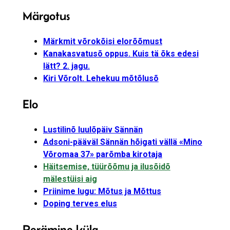
Märgotus
Märkmit võrokõisi elorõõmust
Kanakasvatusõ oppus. Kuis tä õks edesi
lätt? 2. jagu.
Kiri Võrolt. Lehekuu mõtõlusõ
Elo
Lustilinõ luulõpäiv Sännän
Adsoni-pääväl Sännän hõigati vällä «Mino
Võromaa 37» parõmba kirotaja
Häitsemise, tüürõõmu ja ilusõidõ
mälestüisi aig
Priinime lugu: Mõtus ja Mõttus
Doping terves elus
Perämine külg