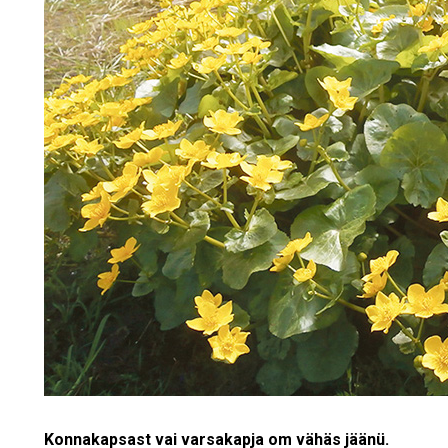
Konnakapsast vai varsakapja om vähäs jäänü.