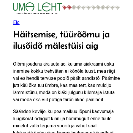
Liigu
sisu
juurde
Elo
Häitsemise, tüürõõmu ja
ilusõidõ mälestüisi aig
Olõmi joudunu ärä uuta ao, ku uma aiakraami usku
inemise kokku trehväten ei kõnõla tuust, mea riigi
vai esihendä tervüse poolõ päält sandistõ. Päämine
jutt käü õks tuu ümbre, kas maa tett, kas muld jo
lämmistünü, medä on kiäki julgunu kilemajja istuta
vai medä õks viil potiga tarõn aknõ pääl hoit.
Säändse keväje, ku pea maikuu lõpuni kasvumaja
luugikõist õdagult kinni ja hommugult enne tüüle
minekit valla tegemä vooriti ja vahel sääl
kilekuudikõsõn üüse lämmä hoitmises küündleid