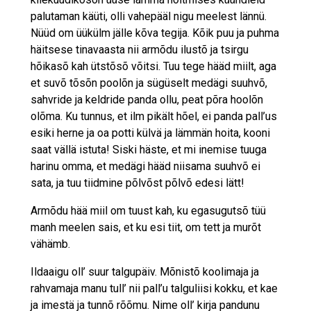
palutaman käüti, olli vahepääl nigu meelest lännü.
Nüüd om üükülm jälle kõva tegija. Kõik puu ja puhma
häitsese tinavaasta nii armõdu ilustõ ja tsirgu
hõikasõ kah ütstõsõ võitsi. Tuu tege hääd miilt, aga
et suvõ tõsõn poolõn ja sügüselt medägi suuhvõ,
sahvride ja keldride panda ollu, peat põra hoolõn
olõma. Ku tunnus, et ilm pikält hõel, ei panda pall’us
esiki herne ja oa potti külvä ja lämmän hoita, kooni
saat vällä istuta! Siski häste, et mi inemise tuuga
harinu omma, et medägi hääd niisama suuhvõ ei
sata, ja tuu tiidmine põlvõst põlvõ edesi lätt!
Armõdu hää miil om tuust kah, ku egasugutsõ tüü
manh meelen sais, et ku esi tiit, om tett ja murõt
vähämb.
Ildaaigu oll’ suur talgupäiv. Mõnistõ koolimaja ja
rahvamaja manu tull’ nii pall’u talguliisi kokku, et kae
ja imestä ja tunnõ rõõmu. Nime oll’ kirja pandunu