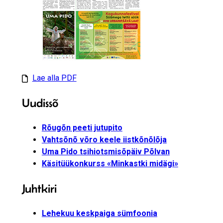
Lae alla PDF
Uudissõ
Rõugõn peeti jutupito
Vahtsõnõ võro keele iistkõnõlõja
Uma Pido tsihiotsmisõpäiv Põlvan
Käsitüükonkurss «Minkastki midägi»
Juhtkiri
Lehekuu keskpaiga sümfoonia