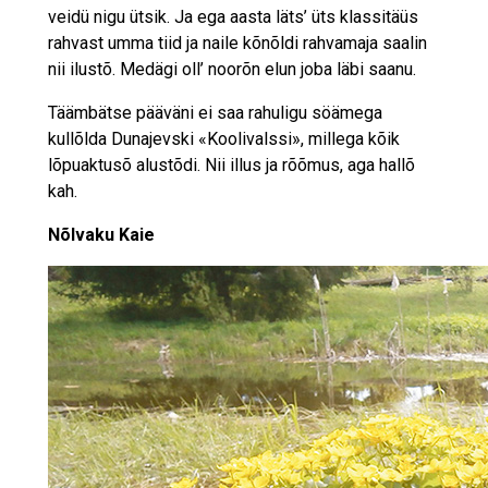
veidü nigu ütsik. Ja ega aasta läts’ üts klassitäüs
rahvast umma tiid ja naile kõnõldi rahvamaja saalin
nii ilustõ. Medägi oll’ noorõn elun joba läbi saanu.
Täämbätse pääväni ei saa rahuligu söämega
kullõlda Dunajevski «Koolivalssi», millega kõik
lõpuaktusõ alustõdi. Nii illus ja rõõmus, aga hallõ
kah.
Nõlvaku Kaie