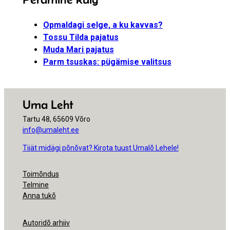
Opmaldagi selge, a ku kavvas?
Tossu Tilda pajatus
Muda Mari pajatus
Parm tsuskas: pügämise valitsus
Uma Leht
Tartu 48, 65609 Võro
info@umaleht.ee
Tiiät midägi põnõvat? Kirota tuust Umalõ Lehele!
Toimõndus
Telmine
Anna tukõ
Autoridõ arhiiv