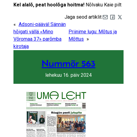
Kel alalõ, peat hoolõga hoitma!
Nõlvaku Kaie pilt
Jaga seod artiklit
Share by e-mail
Share on Fa
Share on 
«
Adsoni-pääväl Sännän
hõigati vällä «Mino
Priinime lugu: Mõtus ja
Võromaa 37» parõmba
Mõttus
»
kirotaja
Nummõr 563
lehekuu 16. päiv 2024