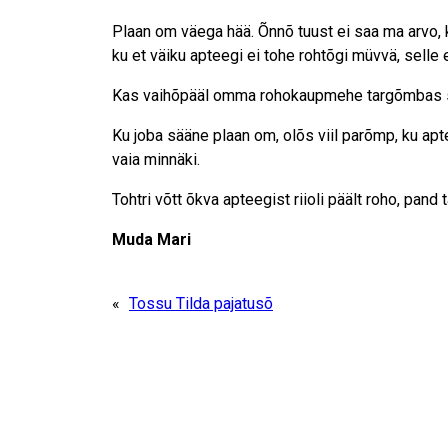
Plaan om väega hää. Õnnõ tuust ei saa ma arvo, k
ku et väiku apteegi ei tohe rohtõgi müvvä, selle et 
Kas vaihõpääl omma rohokaupmehe targõmbas saa
Ku joba sääne plaan om, olõs viil parõmp, ku aptee
vaia minnäki.
Tohtri võtt õkva apteegist riioli päält roho, pand 
Muda Mari
«
Tossu Tilda pajatusõ