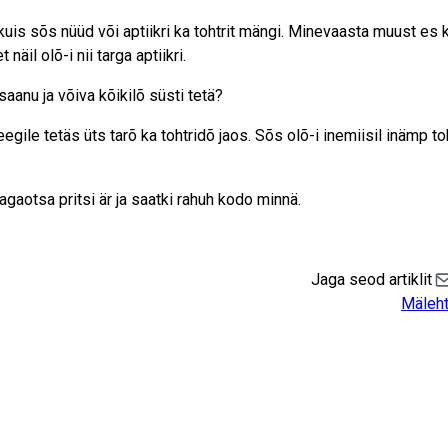
uis sõs nüüd või aptiikri ka tohtrit mängi. Minevaasta muust es 
näil olõ-i nii targa aptiikri.
nu ja võiva kõikilõ süsti tetä?
gile tetäs üts tarõ ka tohtridõ jaos. Sõs olõ-i inemiisil inämp to
tagaotsa pritsi är ja saatki rahuh kodo minnä.
Jaga seod artiklit
Sh
Mäleht