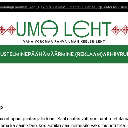
oomingu Raamatukogu
Ajakiri Muusika
Müürileht
e-Kunst.ee
Sirp
Teater.Muusika.
US
TELMINE
PÄÄHÄMÄÄRMINE (REKLAAM)
ARHIIV
RU
mp
olnu rohopuut pantas jälki kinni. Sääl naatas vahtsõst ümbre ehitäm
õma ka sääne tarõ, kos aptiikri saa inemiisile vaksiinisüsti tetä.