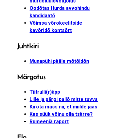
murdõluulõvõigõlus
Oodõtas Hurda avvohindu
kandidaatõ
Võimsa võrokeelitside
kavõridõ kontsõrt
Juhtkiri
Munapühi pääle mõtõldõn
Märgotus
Tiitrulli(r)äpp
Lille ja pärgi pallõ mitte tuvva
Kirota mass nii, et miilde jääs
Kas süük võinu olla tsärre?
Rumeeniä raport
Elo