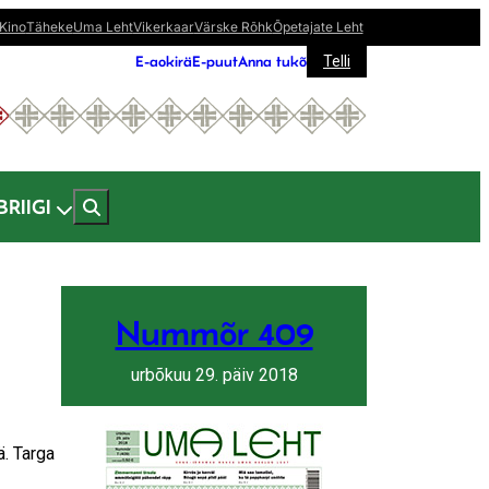
Kino
Täheke
Uma Leht
Vikerkaar
Värske Rõhk
Õpetajate Leht
E-aokirä
E-puut
Anna tukõ
Telli
BRIIGI
Nummõr 409
urbõkuu 29. päiv 2018
ä. Targa