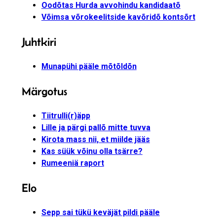
Oodõtas Hurda avvohindu kandidaatõ
Võimsa võrokeelitside kavõridõ kontsõrt
Juhtkiri
Munapühi pääle mõtõldõn
Märgotus
Tiitrulli(r)äpp
Lille ja pärgi pallõ mitte tuvva
Kirota mass nii, et miilde jääs
Kas süük võinu olla tsärre?
Rumeeniä raport
Elo
Sepp sai tükü keväjät pildi pääle