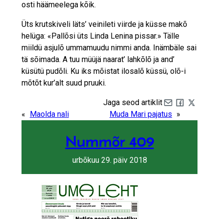
osti häämeelega kõik.
Üts krutskiveli läts’ veinileti viirde ja küsse makõ
helüga: «Pallõsi üts Linda Lenina pissar.» Tälle
miildü asjulõ ummamuudu nimmi anda. Inämbäle sai
tä sõimada. A tuu müüjä naarat’ lahkõlõ ja and’
küsütü pudõli. Ku iks mõistat ilosalõ küssü, olõ-i
mõtõt kur’alt suud pruuki.
Jaga seod artiklit
Share by e-mail
Share on Fa
Share on 
«
Maolda nali
Muda Mari pajatus
»
Nummõr 409
urbõkuu 29. päiv 2018