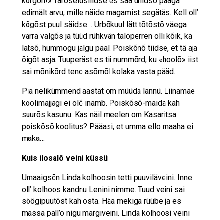
korgõn!» Tarõseldsilidse es saa unidsõ päägä
edimält arvu, mille näide magamist segätäs. Kell oll’
kõgõst puul säidse… Urbõkuul lätt tõtõstõ väega
varra valgõs ja tüüd rühkvän taloperren olli kõik, ka
latsõ, hummogu jalgu pääl. Poiskõnõ tiidse, et tä aja
õigõt asja. Tuuperäst es tii nummõrd, ku «hoolõ» iist
sai mõnikõrd teno asõmõl kolaka vasta pääd.
Pia nelikümmend aastat om müüdä lännü. Liinamäe
koolimajjagi ei olõ inämb. Poiskõsõ-maida kah
suurõs kasunu. Kas näil meelen om Kasaritsa
poiskõsõ koolitus? Pääasi, et umma ello maaha ei
maka…
Kuis ilosalõ veini küssü
Umaaigsõn Linda kolhoosin tetti puuviläveini. Inne
oll’ kolhoos kandnu Lenini nimme. Tuud veini sai
söögipuutõst kah osta. Hää mekiga rüübe ja es
massa pall’o nigu margiveini. Linda kolhoosi veini