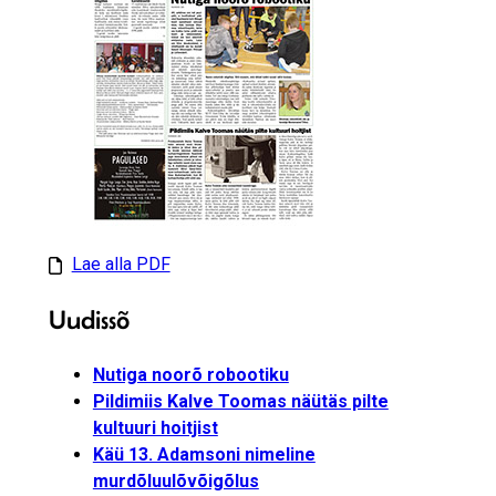
Lae alla PDF
Uudissõ
Nutiga noorõ robootiku
Pildimiis Kalve Toomas näütäs pilte
kultuuri hoitjist
Käü 13. Adamsoni nimeline
murdõluulõvõigõlus