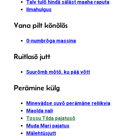
Talv tulõ hindä säläst maaha raputa
Ilmahulgus
Vana pilt kõnõlõs
0-numbrõga massina
Ruitlasõ jutt
Suurõmb mõtõ, ku pää võtt
Perämine külg
Minevädse suvõ perämäne reliikvia
Maolda nali
Tossu Tilda pajatusõ
Muda Mari pajatus
Mälehtüsjutt