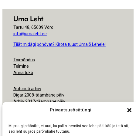
Uma Leht
Tartu 48, 65609 Võro
info@umaleht.ee
Tiiät midägi põnõvat? Kirota tuust Umalõ Lehele!
Toimõndus
Telmine
Anna tukõ
Autoridõ arhiiv
Digar 2008-täämbäne päiv
Arhiiv 2017-täämbäne päiv
Arhiiv 2000-2016
Privaatsusõsätüngi
Ligipäsemine
Mi pruugi präänikit, et uuri, ku pall'o inemiisi seo lehe pääl käü ja tetä nii,
Nõudmisõ pruukmisõs
seo leht su jaos parõmbahe tüütänü.