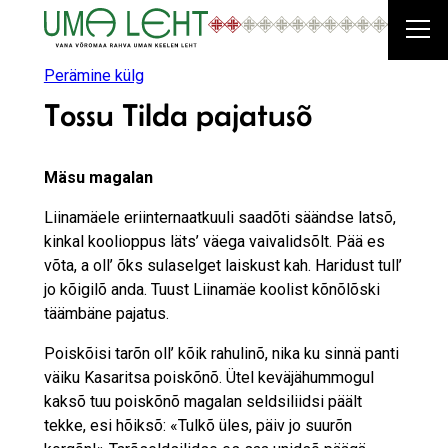
Liigu
sisu
juurde
Perämine külg
Tossu Tilda pajatusõ
Mäsu magalan
Liinamäele eriinternaatkuuli saadõti säändse latsõ,
kinkal koolioppus läts’ väega vaivalidsõlt. Pää es
võta, a oll’ õks sulaselget laiskust kah. Haridust tull’
jo kõigilõ anda. Tuust Liinamäe koolist kõnõlõski
täämbäne pajatus.
Poiskõisi tarõn oll’ kõik rahulinõ, nika ku sinnä panti
väiku Kasaritsa poiskõnõ. Ütel keväjähummogul
kaksõ tuu poiskõnõ magalan seldsiliidsi päält
tekke, esi hõiksõ: «Tulkõ üles, päiv jo suurõn