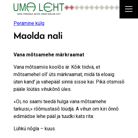
Liigu
sisu
juurde
Perämine külg
Maolda nali
Vana mõtsamehe märkraamat
Vana mõtsamiis koolõs är. Kõik tiidvä, et
mõtsamehel oll’ üts märkraamat, midä tä eloaig
üten kand’ ja vahepääl sinnä sisse kai. Pikä otsmisõ
pääle löütäs vihukõnõ üles.
«Oi, no saami teedä hulga vana mõtsamehe
tarkuisi,» rõõmustasõ löüdjä. A vihun om kiri õnnõ
edimädse lehe pääl ja tuudki kats rita:
Lühkü nõgla – kuus.