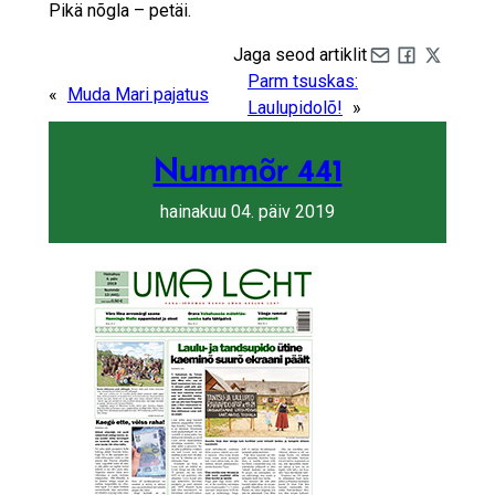
Pikä nõgla – petäi.
Jaga seod artiklit
Share by e-mail
Share on Fa
Share on 
Parm tsuskas:
«
Muda Mari pajatus
Laulupidolõ!
»
Nummõr 441
hainakuu 04. päiv 2019