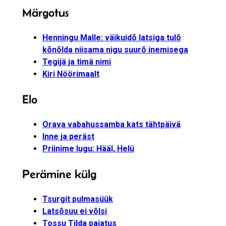
Märgotus
Henningu Malle: väikuidõ latsiga tulõ
kõnõlda niisama nigu suurõ inemisega
Tegijä ja timä nimi
Kiri Nöörimaalt
Elo
Orava vabahussamba kats tähtpäivä
Inne ja peräst
Priinime lugu: Hääl, Helü
Perämine külg
Tsurgit pulmasüük
Latsõsuu ei võlsi
Tossu Tilda pajatus