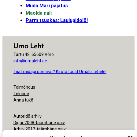
Muda Mari pajatus
Maolda nali
Parm tsuskas: Laulupidolõ!
Uma Leht
Tartu 48, 65609 Võro
info@umaleht.ee
Tiiät midägi põnõvat? Kirota tuust Umalõ Lehele!
Toimõndus
Telmine
Anna tukõ
Autoridõ arhiiv
Digar 2008-täämbäne päiv
Arhiiv 2017-täämbäne päiv
Arhiiv 2000-2016