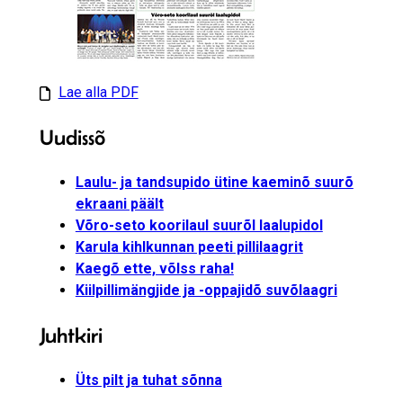
Lae alla PDF
Uudissõ
Laulu- ja tandsupido ütine kaeminõ suurõ
ekraani päält
Võro-seto koorilaul suurõl laalupidol
Karula kihlkunnan peeti pillilaagrit
Kaegõ ette, võlss raha!
Kiilpillimängjide ja -oppajidõ suvõlaagri
Juhtkiri
Üts pilt ja tuhat sõnna