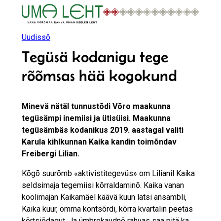
Liigu
sisu
juurde
Uudissõ
Tegüsä kodanigu tege
rõõmsas hää kogokund
Minevä nätäl tunnustõdi Võro maakunna
tegüsämpi inemiisi ja ütisüisi. Maakunna
tegüsämbäs kodanikus 2019. aastagal valiti
Karula kihlkunnan Kaika kandin toimõndav
Freibergi Lilian.
Kõgõ suurõmb «aktivistitegevüs» om Lilianil Kaika
seldsimaja tegemiisi kõrraldaminõ. Kaika vanan
koolimajan Kaikamäel käävä kuun latsi ansambli,
Kaika kuur, omma kontsõrdi, kõrra kvartalin peetäs
kõrtsiõdagut. Ja ümbrekaudnõ rahvas saa pitä ka