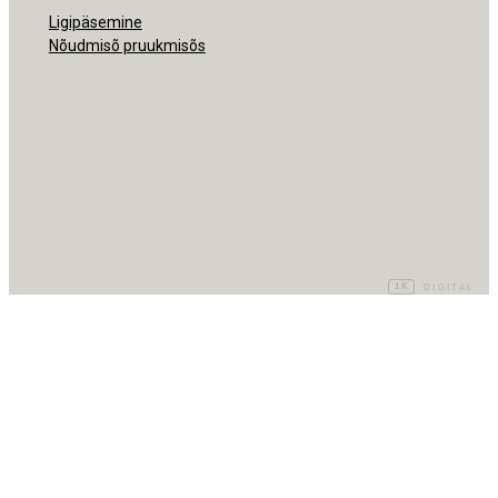
Ligipäsemine
Nõudmisõ pruukmisõs
1K
DIGITAL