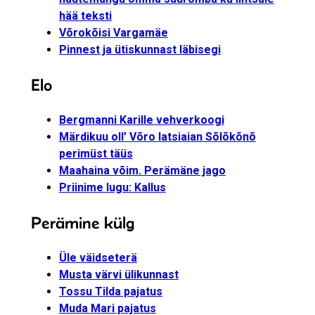
hää teksti
Võrokõisi Vargamäe
Pinnest ja ütiskunnast läbisegi
Elo
Bergmanni Karille vehverkoogi
Märdikuu oll’ Võro latsiaian Sõlõkõnõ
perimüst täüs
Maahaina võim. Perämäne jago
Priinime lugu: Kallus
Perämine külg
Üle väidseterä
Musta värvi ülikunnast
Tossu Tilda pajatus
Muda Mari pajatus