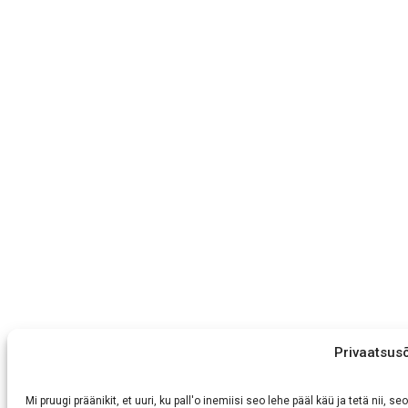
Privaatsus
Mi pruugi präänikit, et uuri, ku pall'o inemiisi seo lehe pääl käü ja tetä nii,