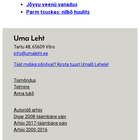
Jõvvu veenü vanadus
Parm tsuskas: nilbõ huulits
Uma Leht
Tartu 48, 65609 Võro
info@umaleht.ee
Tiiät midägi põnõvat? Kirota tuust Umalõ Lehele!
Toimõndus
Telmine
Anna tukõ
Autoridõ arhiiv
Digar 2008-täämbäne päiv
Arhiiv 2017-täämbäne päiv
Arhiiv 2000-2016