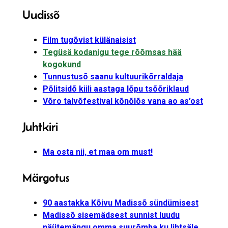
Uudissõ
Film tugõvist külänaisist
Tegüsä kodanigu tege rõõmsas hää
kogokund
Tunnustusõ saanu kultuurikõrraldaja
Põlitsidõ kiili aastaga lõpu tsõõriklaud
Võro talvõfestival kõnõlõs vana ao as’ost
Juhtkiri
Ma osta nii, et maa om must!
Märgotus
90 aastakka Kõivu Madissõ sündümisest
Madissõ sisemädsest sunnist luudu
näütemängu omma suurõmba ku lihtsäle