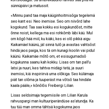
sünnüpäivi ja matussit.
«Minnu pand taa maja käüginhoitmisõga tegelemä
seo kant esi. Neo inemise. Seo om niivõrd lahe
kogokund. Taa saa kokku esi kogukundõst, mitte
õnne noist, kellega ma esi rohkõmb läbi käü. Mul
om kõgõ hää miil, ku kiäki, kes ei olõ pikkä aigu
Kaikamäel käünü, jäl sinnä tulõ ja avastas vahtsõst
hindä jaos paiga, kos tä om kunagi koolin vai pidul
käünü. Kaikamäe mõtõ om, et esisugumadsõ
kogukunna saanu kah kokku. Lisas om tan pall’u
latsi ja nuuri, kes tahtva midägi tetä, ja suuri
inemiisi, kiä inspiriirvä uma olõkiga. Seo külämaja
piät tan olõma ja tuuperäst ma võtsõ taa hindäle
kaala pääle,» kõnõlõs Freibergi Lilian.
Lisas seldsimaja tegemiisile om Lilian Karula
rahvuspargi man kultuuriperändüse as’atundja. Ka
tuu tüü man omma tähtsä kogokunna jaos