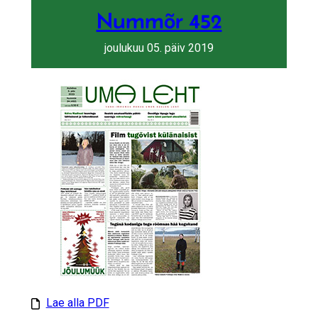
Nummõr 452
joulukuu 05. päiv 2019
Lae alla PDF