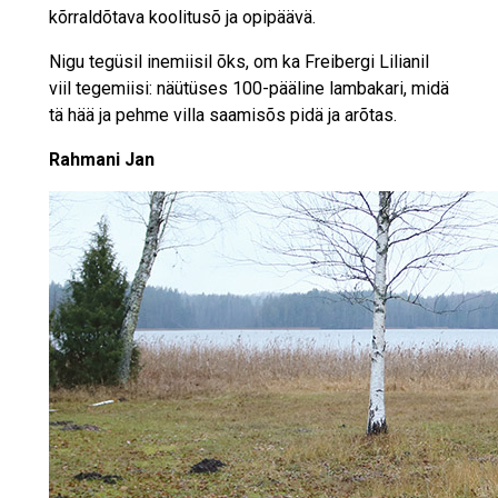
kõrraldõtava koolitusõ ja opipäävä.
Nigu tegüsil inemiisil õks, om ka Freibergi Lilianil
viil tegemiisi: näütüses 100-pääline lambakari, midä
tä hää ja pehme villa saamisõs pidä ja arõtas.
Rahmani Jan