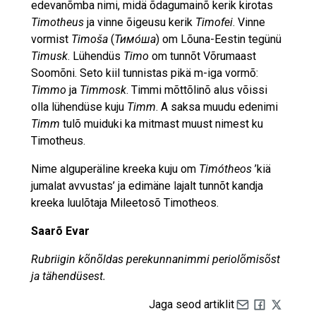
edevanõmba nimi, midä õdagumainõ kerik kirotas
Timotheus
ja vinne õigeusu kerik
Timofei
. Vinne
vormist
Timoša
(
Тимо́ша
) om Lõuna-Eestin tegünü
Timusk
. Lühendüs
Timo
om tunnõt Võrumaast
Soomõni. Seto kiil tunnistas pikä m-iga vormõ:
Timmo
ja
Timmosk
. Timmi mõttõlinõ alus võissi
olla lühendüse kuju
Timm
. A saksa muudu edenimi
Timm
tulõ muiduki ka mitmast muust nimest ku
Timotheus.
Nime alguperäline kreeka kuju om
Timótheos
’kiä
jumalat avvustas’ ja edimäne lajalt tunnõt kandja
kreeka luulõtaja Mileetosõ Timotheos.
Saarõ Evar
Rubriigin kõnõldas perekunnanimmi periolõmisõst
ja tähendüsest.
Jaga seod artiklit