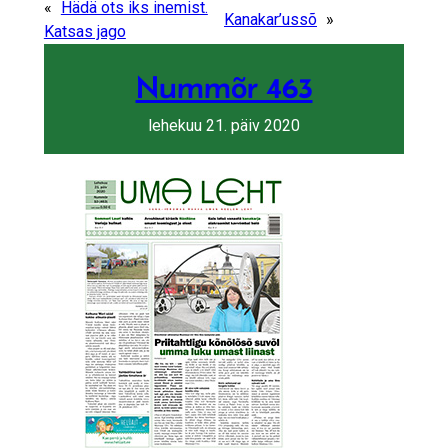
Share by e-mail
Share on Fa
Share on 
«
Hädä ots iks inemist.
Kanakar’ussõ
»
Katsas jago
Nummõr 463
lehekuu 21. päiv 2020