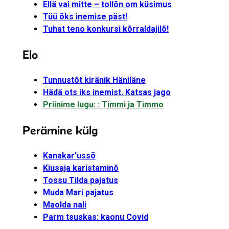
Ellä vai mitte – tollõn om küsimus
Tüü õks inemise päst!
Tuhat teno konkursi kõrraldajilõ!
Elo
Tunnustõt kiränik Häniläne
Hädä ots iks inemist. Katsas jago
Priinime lugu: : Timmi ja Timmo
Perämine külg
Kanakar’ussõ
Kiusaja karistaminõ
Tossu Tilda pajatus
Muda Mari pajatus
Maolda nali
Parm tsuskas: kaonu Covid