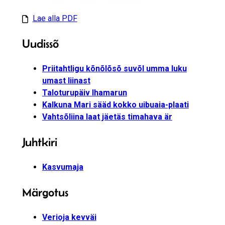
Lae alla PDF
Uudissõ
Priitahtligu kõnõlõsõ suvõl umma luku
umast liinast
Taloturupäiv Ihamarun
Kalkuna Mari sääd kokko uibuaia-plaati
Vahtsõliina laat jäetäs timahava är
Juhtkiri
Kasvumaja
Märgotus
Verioja kevväi