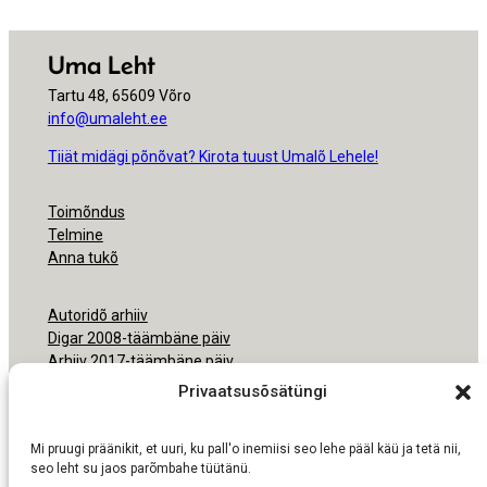
Uma Leht
Tartu 48, 65609 Võro
info@umaleht.ee
Tiiät midägi põnõvat? Kirota tuust Umalõ Lehele!
Toimõndus
Telmine
Anna tukõ
Autoridõ arhiiv
Digar 2008-täämbäne päiv
Arhiiv 2017-täämbäne päiv
Arhiiv 2000-2016
Privaatsusõsätüngi
Ligipäsemine
Mi pruugi präänikit, et uuri, ku pall'o inemiisi seo lehe pääl käü ja tetä nii,
Nõudmisõ pruukmisõs
seo leht su jaos parõmbahe tüütänü.