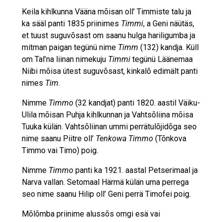
Keila kihlkunna Vääna mõisan oll’ Timmiste talu ja
ka sääl panti 1835 priinimes
Timmi
, a Geni näütäs,
et tuust suguvõsast om saanu hulga hariligumba ja
mitman paigan tegünü nime
Timm
(132) kandja. Küll
om Tal’na liinan nimekuju
Timmi
tegünü Läänemaa
Niibi mõisa ütest suguvõsast, kinkalõ edimält panti
nimes
Tim
.
Nimme
Timmo
(32 kandjat) panti 1820. aastil Väiku-
Ulila mõisan Puhja kihlkunnan ja Vahtsõliina mõisa
Tuuka külän. Vahtsõliinan ummi perrätulõjidõga seo
nime saanu Piitre oll’
Tenkowa Timmo
(Tõnkova
Timmo vai Timo) poig.
Nimme
Timmo
panti ka 1921. aastal Petserimaal ja
Narva vallan. Setomaal Härmä külän uma perrega
seo nime saanu Hilip oll’ Geni perrä Timofei poig.
Mõlõmba priinime alussõs omgi esä vai