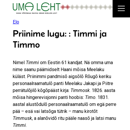
Liigu
sisu
juurde
Elo
Priinime lugu: : Timmi ja
Timmo
Nimel
Timmi
om Eestin 61 kandjat. Nä omma uma
nime saanu päämidselt Haani mõisa Meelaku
küläst. Priinimmi pandmisõ aigsõlõ Rõugõ keriku
personaalraamatulõ panti Meelaku Jakapi ja Piitre
perrätulõjilõ kõgõpääst kirja:
Timmosk
. 1826. aasta
mõisa hingerevisjonni panti hoobis:
Timo
. 1831.
aastal alustõdulõ personaalraamatulõ om egä perre
pää – esä vai latsõga tütrik – manu kirotõt
Timmusk
, a alanõvidõ ritu pääle naasõ ja latsi manu
Timmi
.