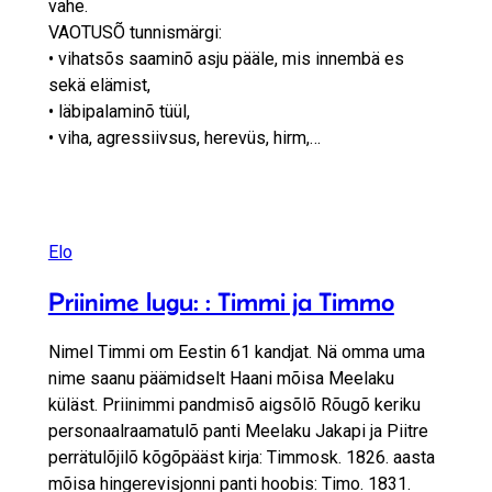
vahe.
VAOTUSÕ tunnismärgi:
• vihatsõs saaminõ asju pääle, mis innembä es
sekä elämist,
• läbipalaminõ tüül,
• viha, agressiivsus, herevüs, hirm,…
Elo
Priinime lugu: : Timmi ja Timmo
Nimel Timmi om Eestin 61 kandjat. Nä omma uma
nime saanu päämidselt Haani mõisa Meelaku
küläst. Priinimmi pandmisõ aigsõlõ Rõugõ keriku
personaalraamatulõ panti Meelaku Jakapi ja Piitre
perrätulõjilõ kõgõpääst kirja: Timmosk. 1826. aasta
mõisa hingerevisjonni panti hoobis: Timo. 1831.