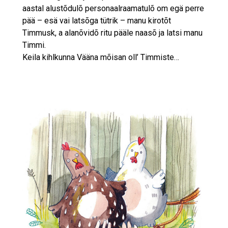
aastal alustõdulõ personaalraamatulõ om egä perre
pää – esä vai latsõga tütrik – manu kirotõt
Timmusk, a alanõvidõ ritu pääle naasõ ja latsi manu
Timmi.
Keila kihlkunna Vääna mõisan oll’ Timmiste…