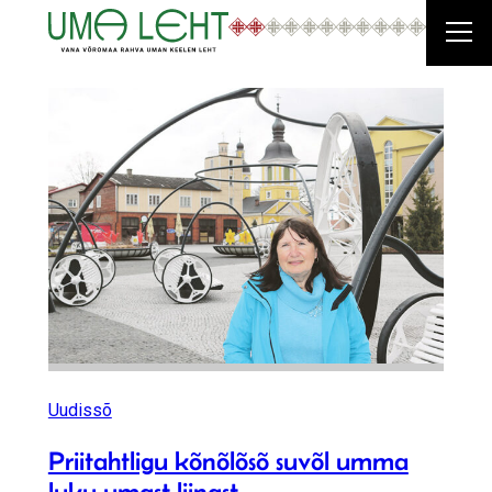
Uudissõ
Priitahtligu kõnõlõsõ suvõl umma
luku umast liinast