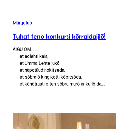
Märgotus
Tuhat teno konkursi kõrraldajilõ!
AIGU OM
. . . .
.
. . . .
et aolehti kaia,
. . . .
et Umma Lehte lukõ,
. . . .
et näpotüüd nokitseda,
. . . .
et sõbralõ kingikotti kõpitsõda,
. . . .
et kõnõtraati piten sõbra murõ är kullõlda,…