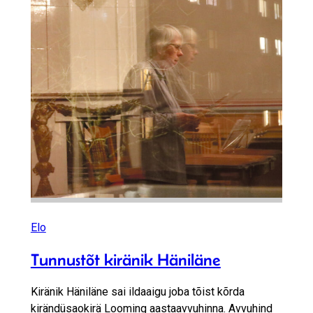
Elo
Tunnustõt kiränik Häniläne
Kiränik Häniläne sai ildaaigu joba tõist kõrda
kirändüsaokirä Looming aastaavvuhinna. Avvuhind