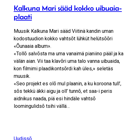
Kalkuna Mari sääd kokko uibuaia-
plaati
Muusik Kalkuna Mari sääd Viitinä kandin uman
kodostuudion kokko vahtsõt lühküt helütsõõri
«Õunaaia album».
«Tollõ salvõsta ma uma vanaimä pianiino pääl ja ka
välän aian. Vii taa klavõri uma talo vanna uibuaida,
kon filmimi plaadikontsõrdi kah üles,» seletäs
muusik.
«Seo projekt es olõ mul plaanin, a ku koroona tull’,
sõs tekkü äkki aigu ja oll’ tunnõ, et saa-i peris
aidnikus naada, piä esi hindäle vahtsõ
loomingulidsõ tsihi vällä…
Uudissõ