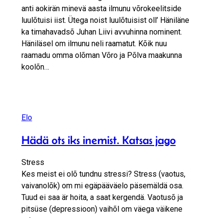
anti aokirän minevä aasta ilmunu võrokeelitside
luulõtuisi iist. Ütega noist luulõtuisist oll’ Häniläne
ka timahavadsõ Juhan Liivi avvuhinna nominent.
Häniläsel om ilmunu neli raamatut. Kõik nuu
raamadu omma olõman Võro ja Põlva maakunna
koolõn…
Elo
Hädä ots iks inemist. Katsas jago
Stress
Kes meist ei olõ tundnu stressi? Stress (vaotus,
vaivanolõk) om mi egäpääväelo päsemäldä osa.
Tuud ei saa är hoita, a saat kergendä. Vaotusõ ja
pitsüse (depressioon) vaihõl om väega väikene