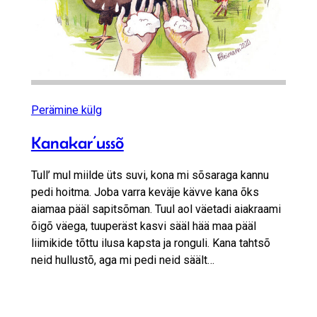
Perämine külg
Kanakar’ussõ
Tull’ mul miilde üts suvi, kona mi sõsaraga kannu
pedi hoitma. Joba varra keväje kävve kana õks
aiamaa pääl sapitsõman. Tuul aol väetadi aiakraami
õigõ väega, tuuperäst kasvi sääl hää maa pääl
liimikide tõttu ilusa kapsta ja ronguli. Kana tahtsõ
neid hullustõ, aga mi pedi neid säält…