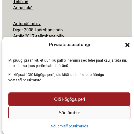
Telmine
Anna tukõ
Autoridõ arhiiv
Digar 2008-täämbäne päiv
Arhiiv 2017-täämbäne päiv
Arhiiv 2000-2016
Privaatsusõsätüngi
Ligipäsemine
Mi pruugi präänikit, et uuri, ku pall'o inemiisi seo lehe pääl käü ja tetä nii,
Nõudmisõ pruukmisõs
seo leht su jaos parõmbahe tüütänü.
Ku klõpsat "Olõ kõgõga peri", sis kität sa hääs, et präänigu
võetasõ pruukmistõ.
Olõ kõgõga peri
Säe ümbre
Nõudmisõ pruukmisõs
1K
DIGITAL