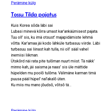
Perämine külg
Tossu Tilda pajatus
Kuis Korea sõda läbi sai
Lubasi minevä kõrra umast kar’ankäümisest pajata.
Tuu oll’ sis, ku imä otsust’ majapidämiste lehmä
võtta. Kar’amaa jäi kodo lähküle turbasuu viirde. Läbi
turbasuu sai liinast kah tulla, nii oll’ sääl vahel
inemiisi liikman.
Ütskõrd näi rata pite tulõman nuurt miist. Tä näkk’
minno kah, jäi saisma ja naas’ sis üle mättide
hüpelden mu poolõ tulõma. Välimäne karman timä
puusa pääl hüpel’ nal’akalõ üten.
Ku miis mu mano jõudsõ, võtsõ tä…
Perämine külg