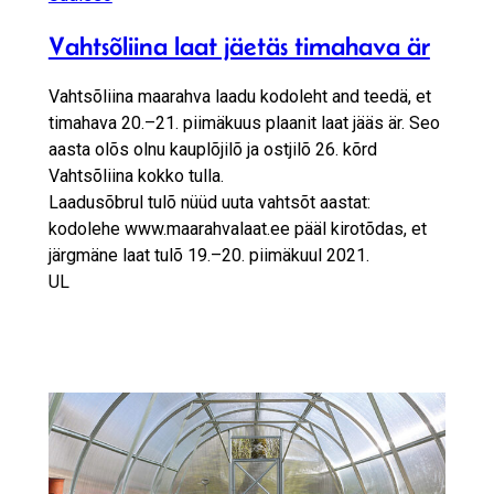
Vahtsõliina laat jäetäs timahava är
Vahtsõliina maarahva laadu kodoleht and teedä, et
timahava 20.–21. piimäkuus plaanit laat jääs är. Seo
aasta olõs olnu kauplõjilõ ja ostjilõ 26. kõrd
Vahtsõliina kokko tulla.
Laadusõbrul tulõ nüüd uuta vahtsõt aastat:
kodolehe www.maarahvalaat.ee pääl kirotõdas, et
järgmäne laat tulõ 19.–20. piimäkuul 2021.
UL