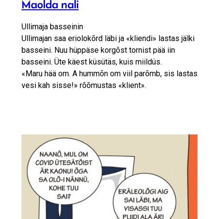
Maolda nali
Ullimaja basseinin
Ullimajan saa eriolokõrd läbi ja «kliendi» lastas jälki
basseini. Nuu hüppäse korgõst tornist pää iin
basseini. Üte käest küsütäs, kuis miildüs.
«Maru hää om. A hummõn om viil parõmb, sis lastas
vesi kah sisse!» rõõmustas «klient».