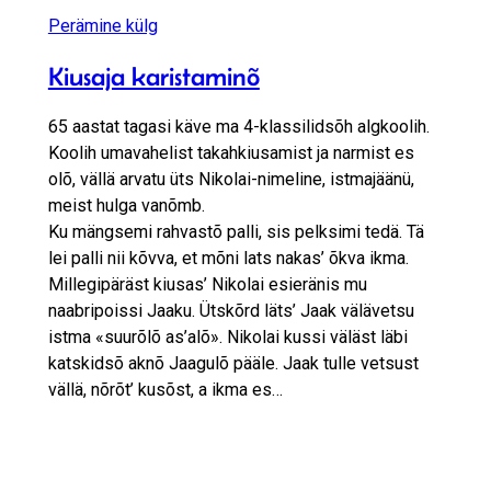
Perämine külg
Kiusaja karistaminõ
65 aastat tagasi käve ma 4-klassilidsõh algkoolih.
Koolih umavahelist takahkiusamist ja narmist es
olõ, vällä arvatu üts Nikolai-nimeline, istmajäänü,
meist hulga vanõmb.
Ku mängsemi rahvastõ palli, sis pelksimi tedä. Tä
lei palli nii kõvva, et mõni lats nakas’ õkva ikma.
Millegipäräst kiusas’ Nikolai esieränis mu
naabripoissi Jaaku. Ütskõrd läts’ Jaak välävetsu
istma «suurõlõ as’alõ». Nikolai kussi väläst läbi
katskidsõ aknõ Jaagulõ pääle. Jaak tulle vetsust
vällä, nõrõt’ kusõst, a ikma es…