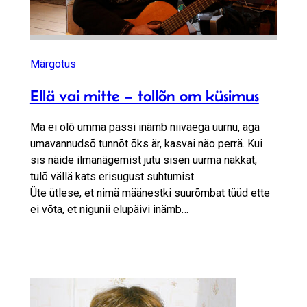
Märgotus
Ellä vai mitte – tollõn om küsimus
Ma ei olõ umma passi inämb niiväega uurnu, aga
umavannudsõ tunnõt õks är, kasvai näo perrä. Kui
sis näide ilmanägemist jutu sisen uurma nakkat,
tulõ vällä kats erisugust suhtumist.
Üte ütlese, et nimä määnestki suurõmbat tüüd ette
ei võta, et nigunii elupäivi inämb…