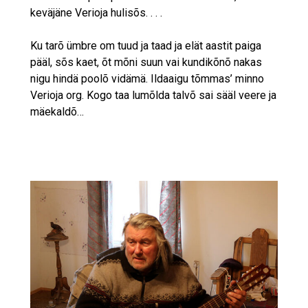
keväjäne Verioja hulisõs
. . . .
Ku tarõ ümbre om tuud ja taad ja elät aastit paiga
pääl, sõs kaet, õt mõni suun vai kundikõnõ nakas
nigu hindä poolõ vidämä. Ildaaigu tõmmas’ minno
Verioja org. Kogo taa lumõlda talvõ sai sääl veere ja
mäekaldõ…