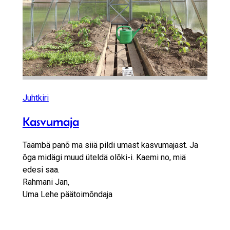
Juhtkiri
Kasvumaja
Täämbä panõ ma siiä pildi umast kasvumajast. Ja
õga midägi muud üteldä olõki-i. Kaemi no, miä
edesi saa.
Rahmani Jan,
Uma Lehe päätoimõndaja