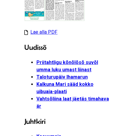
Lae alla PDF
Uudissõ
Priitahtligu kõnõlõsõ suvõl
umma luku umast liinast
Taloturupäiv Ihamarun
Kalkuna Mari sääd kokko
uibuaia-plaati
Vahtsõliina laat jäetäs timahava
är
Juhtkiri