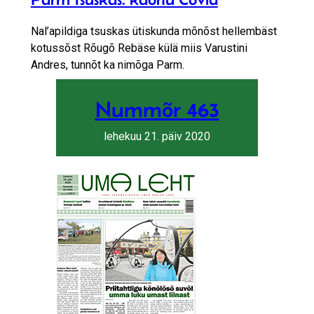
Nal’apildiga tsuskas ütiskunda mõnõst hellembäst
kotussõst Rõugõ Rebäse külä miis Varustini
Andres, tunnõt ka nimõga Parm.
Nummõr 463
lehekuu 21. päiv 2020