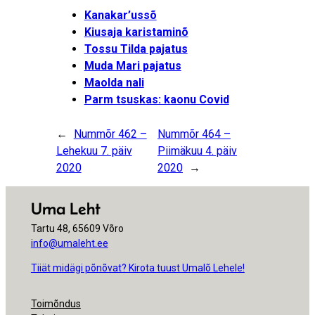
Kanakar’ussõ
Kiusaja karistaminõ
Tossu Tilda pajatus
Muda Mari pajatus
Maolda nali
Parm tsuskas: kaonu Covid
←
Nummõr 462 –
Nummõr 464 –
Lehekuu 7. päiv
Piimäkuu 4. päiv
2020
2020
→
Uma Leht
Tartu 48, 65609 Võro
info@umaleht.ee
Tiiät midägi põnõvat? Kirota tuust Umalõ Lehele!
Toimõndus