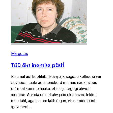
Märgotus
Tüü õks inemise päst!
Ku umal aol koolilatsi keväje ja sügüse kolhoosi vai
sovhoosi tüüle aeti, tõnõkõrd mitmas nädälis, sis
oll’ meil kommõ hauku, et tüü jo tegegi ahvist
inemise. Arvada om, et ahv jääs õks ahvis, tekke,
mea taht, aga tuu om külh õigus, et inemise päst
igävüsest…