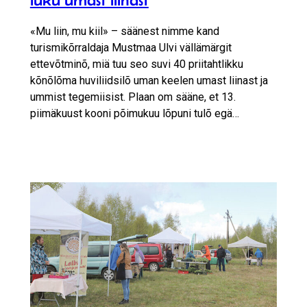
«Mu liin, mu kiil» – säänest nimme kand
turismikõrraldaja Mustmaa Ulvi vällämärgit
ettevõtminõ, miä tuu seo suvi 40 priitahtlikku
kõnõlõma huviliidsilõ uman keelen umast liinast ja
ummist tegemiisist. Plaan om sääne, et 13.
piimäkuust kooni põimukuu lõpuni tulõ egä…