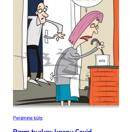
Perämine külg
Parm tsuskas: kaonu Covid