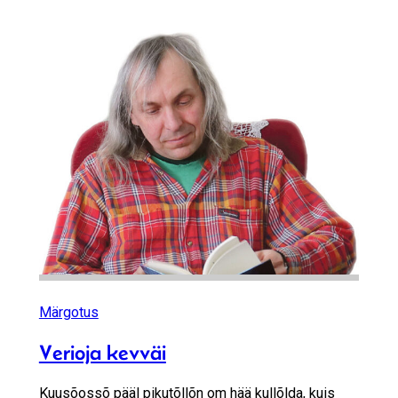
Märgotus
Verioja kevväi
Kuusõossõ pääl pikutõllõn om hää kullõlda, kuis