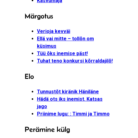
Kasvumaja
Märgotus
Verioja kevväi
Ellä vai mitte – tollõn om
küsimus
Tüü õks inemise päst!
Tuhat teno konkursi kõrraldajilõ!
Elo
Tunnustõt kiränik Häniläne
Hädä ots iks inemist. Katsas
jago
Priinime lugu: : Timmi ja Timmo
Perämine külg