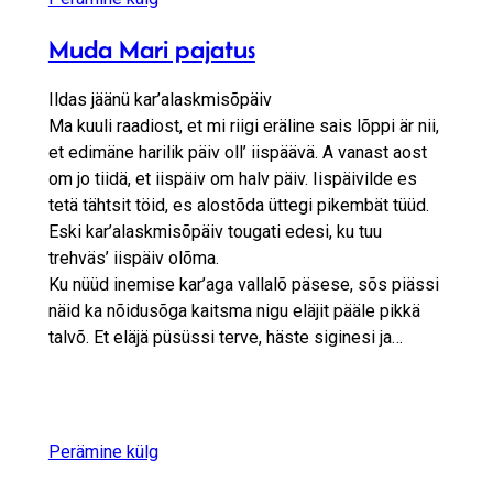
Muda Mari pajatus
Ildas jäänü kar’alaskmisõpäiv
Ma kuuli raadiost, et mi riigi eräline sais lõppi är nii,
et edimäne harilik päiv oll’ iispäävä. A vanast aost
om jo tiidä, et iispäiv om halv päiv. Iispäivilde es
tetä tähtsit töid, es alostõda üttegi pikembät tüüd.
Eski kar’alaskmisõpäiv tougati edesi, ku tuu
trehväs’ iispäiv olõma.
Ku nüüd inemise kar’aga vallalõ päsese, sõs piässi
näid ka nõidusõga kaitsma nigu eläjit pääle pikkä
talvõ. Et eläjä püsüssi terve, häste siginesi ja…
Perämine külg