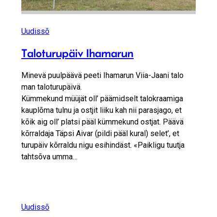
Uudissõ
Taloturupäiv Ihamarun
Minevä puulpäävä peeti Ihamarun Viia-Jaani talo
man taloturupäivä.
Kümmekund müüjät oll’ päämidselt talokraamiga
kauplõma tulnu ja ostjit liiku kah nii parasjago, et
kõik aig oll’ platsi pääl kümmekund ostjat. Päävä
kõrraldaja Täpsi Aivar (pildi pääl kural) selet’, et
turupäiv kõrraldu nigu esihindäst. «Paikligu tuutja
tahtsõva umma…
Uudissõ