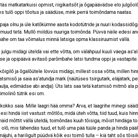
s matkatarkuisi opmist, riigikaitsõt ja õgapäävädse elo julgõ­olõ
 tulõ oppi tõotus ja säädüse, mink perrä toimõndama naatas.
aja olnu ja üle katõkümne aasta kodotütride ja nuuri kodassi­dõg
 muud tetä. Mullõ miildüs nuuriga toimõnda. Püvvä näile edesi an
mähe om taa võimalus minnä latsiga opma klassiruumist vällä.
i julgu midägi üteldä vai ette võtta, om välähpuul kuuli väega as’ali
tüse ja opipäävä avitasõ parõmbahe latsi tundma oppi ja vastapite.
ilõ ja õgalõütele lövvüs midägi, millest ossa võtta, millen hin
atsmisõ ja saia as’atundja märk (näütüses tsirgutark, eläjätark, p
 laulja, edimädse abi andja). Üts lats saa tetä katsmisõ mitmõ ala p
himolinõ tütrik esi om.
 kokko saia. Mille laagri hää omma? Arva, et laagrihe minegi sääd
i hindä iist vastust: mõtlõs, midä üteh võtta, tiid tuud, kuis hin
häid mõttit vällä üteldä, toimõndas kuuh tõisiga, mõist hindäga t
ei olõ, mis tähendäs tuud, et tulõ uma pää tüüle panda ja hindä pää
äjuhi, a hariligult püüdvä kõik esi toimõ tulla – kiä taht sõs tõisil