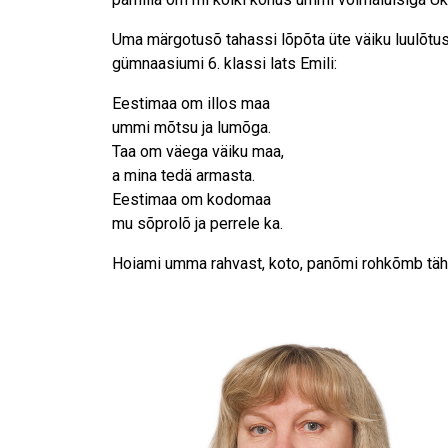
Uma märgotusõ tahassi lõpõta üte väiku luulõtusõ
gümnaasiumi 6. klassi lats Emili:
Eestimaa om illos maa
ummi mõtsu ja lumõga.
Taa om väega väiku maa,
a mina tedä armasta.
Eestimaa om kodomaa
mu sõprolõ ja perrele ka.
Hoiami umma rahvast, koto, panõmi rohkõmb tähe