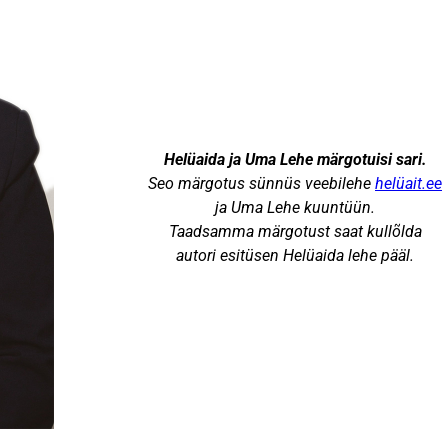
Helüaida ja Uma Lehe märgotuisi sari.
Seo märgotus sünnüs veebilehe
helüait.ee
ja Uma Lehe kuuntüün.
Taadsamma märgotust saat kullõlda
autori esitüsen Helüaida lehe pääl.