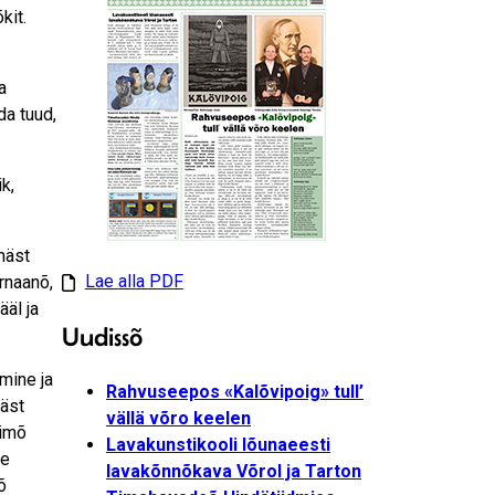
kit.
a
da tuud,
k,
näst
Lae alla PDF
ernaanõ,
ääl ja
Uudissõ
mine ja
Rahvuseepos «Kalõvipoig» tull’
näst
vällä võro keelen
oimõ
Lavakunstikooli lõunaeesti
le
lavakõnnõkava Võrol ja Tarton
õ