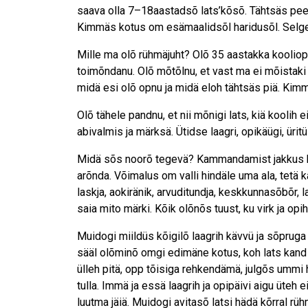
saava olla 7–18aastadsõ lats’kõsõ. Tähtsäs peetä
Kimmäs kotus om esämaalidsõl haridusõl. Selges
Mille ma olõ rühmäjuht? Olõ 35 aastakka kooliopp
toimõndanu. Olõ mõtõlnu, et vast ma ei mõistaki
midä esi olõ opnu ja midä eloh tähtsäs piä. Kim
Olõ tähele pandnu, et nii mõnigi lats, kiä koolih e
abivalmis ja märksä. Ütidse laagri, opikäügi, üri
Midä sõs noorõ tegevä? Kammandamist jakkus kõig
arõnda. Võimalus om valli hindäle uma ala, tetä k
laskja, aokiränik, arvudi­tundja, keskkunna­sõbõr,
saia mito märki. Kõik olõnõs tuust, ku virk ja opi­
Muidogi miildüs kõigilõ laagrih kävvü ja sõpruga
sääl olõminõ omgi edimäne kotus, koh lats kand es
ülleh pitä, opp tõisiga rehkendämä, julgõs ummi 
tulla. Immä ja essä laagrih ja opipäivi aigu üteh 
luutma jäiä. Muidogi avitasõ latsi hädä kõrral rühm