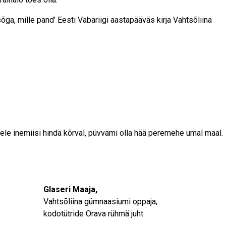
ga, mille pand’ Eesti Vabariigi aastapääväs kirja Vahtsõliina
le inemiisi hindä kõrval, püvvämi olla hää peremehe umal maal.
Glaseri Maaja,
Vahtsõliina gümnaasiumi oppaja,
kodotütride Orava rühmä juht