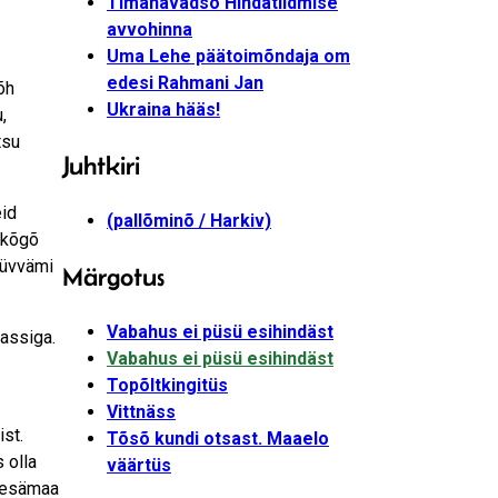
Timahavadsõ Hindätiidmise
avvohinna
Uma Lehe päätoimõndaja om
edesi Rahmani Jan
õh
Ukraina hääs!
,
tsu
Juhtkiri
eid
(pallõminõ / Harkiv)
 kõgõ
 püvvämi
Märgotus
Vabahus ei püsü esihindäst
passiga.
Vabahus ei püsü esihindäst
Topõltkingitüs
Vittnäss
st.
Tõsõ kundi otsast. Maaelo
 olla
väärtüs
t esämaa