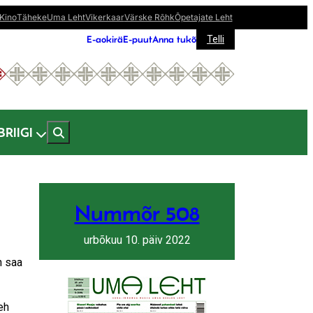
Kino
Täheke
Uma Leht
Vikerkaar
Värske Rõhk
Õpetajate Leht
E-aokirä
E-puut
Anna tukõ
Telli
BRIIGI
Nummõr 508
urbõkuu 10. päiv 2022
h saa
eh