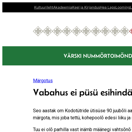
Liigu
Kultuurileht
Akadeemia
Keel ja Kirjandus
Hea Laps
Looming
L
sisu
juurde
VÄRSKI NUMMÕR
TOIMÕND
Märgotus
Vabahus ei püsü esihindä
Seo aastak om Kodotütride ütisüse 90 juubõli aa
märgota, mis joba tettü, kohepoolõ edesi liiku ja
Tuu ei olõ parhilla vast inämb määnegi vahtsõnõ 