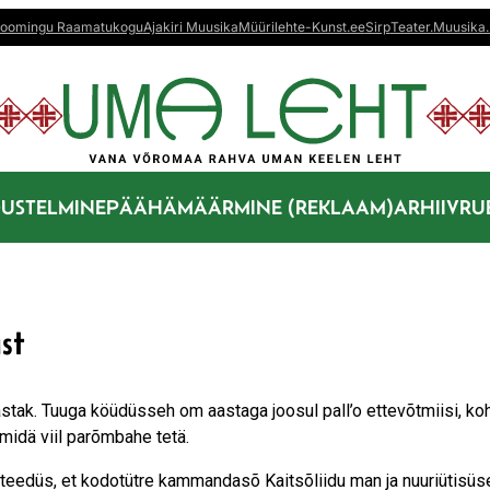
oomingu Raamatukogu
Ajakiri Muusika
Müürileht
e-Kunst.ee
Sirp
Teater.Muusika.
US
TELMINE
PÄÄHÄMÄÄRMINE (REKLAAM)
ARHIIV
RU
st
stak. Tuuga köüdüsseh om aastaga joosul pall’o ettevõtmiisi, ko
 midä viil parõmbahe tetä.
teedüs, et kodotütre kammandasõ Kaitsõ­liidu man ja nuuri­ütisüs