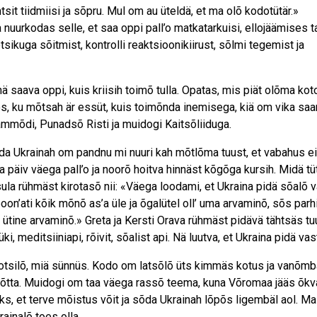
sit tiidmiisi ja sõpru. Mul om au üteldä, et ma olõ kodotütär.»
nuurkodas selle, et saa oppi pall’o matkatarkuisi, ellojäämises tar
tsikuga sõitmist, kontrolli reaktsioonikiirust, sõlmi tegemist ja
ä saava oppi, kuis kriisih toimõ tulla. Opatas, mis piät olõma kot
a sõs, ku mõtsah är essüt, kuis toimõnda inemisega, kiä om vika saa
õammõdi, Punadsõ Risti ja muidogi Kaitsõliiduga.
da Ukrainah om pandnu mi nuuri kah mõtlõma tuust, et vabahus ei
a päiv väega pall’o ja noorõ hoitva hinnäst kõgõga kursih. Midä tü
la rühmäst kirotasõ nii: «Väega loodami, et Ukraina pidä sõalõ v
 poon’ati kõik mõnõ as’a üle ja õgalütel oll’ uma arvaminõ, sõs parh
ütine arvaminõ.» Greta ja Kersti Orava rühmäst pidävä tähtsäs tu
ki, meditsiiniapi, rõivit, sõalist api. Nä luutva, et Ukraina pidä vas
 kotsilõ, miä sünnüs. Kodo om latsõlõ üts kimmäs kotus ja vanõ
 võtta. Muidogi om taa väega rassõ teema, kuna Võromaa jääs õkva
ks, et terve mõistus võit ja sõda Ukrainah lõpõs ligembäl aol. Ma 
ainalõ toes olla.