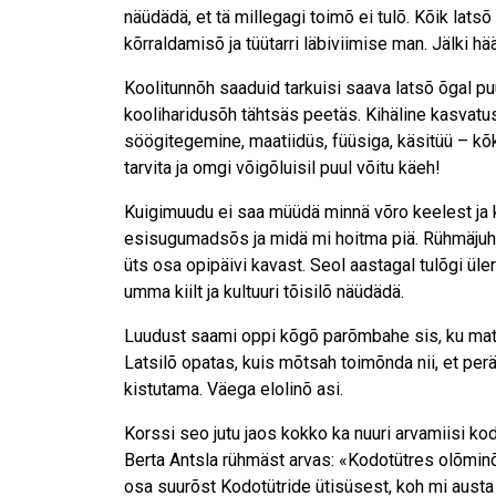
näüdädä, et tä millegagi toimõ ei tulõ. Kõik lats
kõrraldamisõ ja tüütarri läbiviimise man. Jälki h
Koolitunnõh saaduid tarkuisi saava latsõ õgal pu
kooliharidusõh tähtsäs peetäs. Kihäline kasvat
söögitegemine, maatiidüs, füüsiga, käsitüü – kõkk
tarvita ja omgi võigõluisil puul võitu käeh!
Kuigimuudu ei saa müüdä minnä võro keelest ja k
esisugumadsõs ja midä mi hoitma piä. Rühmäjuh
üts osa opipäivi kavast. Seol aastagal tulõgi üle
umma kiilt ja kultuuri tõisilõ näüdädä.
Luudust saami oppi kõgõ parõmbahe sis, ku matka
Latsilõ opatas, kuis mõtsah toimõnda nii, et per
kistutama. Väega elolinõ asi.
Korssi seo jutu jaos kokko ka nuuri arvamiisi k
Berta Antsla rühmäst arvas: «Kodotütres olõminõ
osa suurõst Kodotütride ütisüsest, koh mi aust