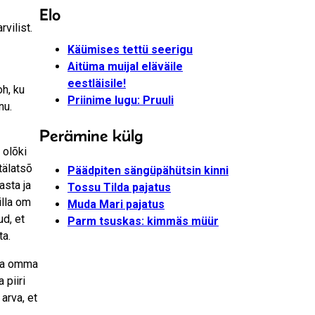
Elo
vilist.
Käümises tettü seerigu
Aitüma muijal eläväile
eestläisile!
oh, ku
Priinime lugu: Pruuli
nu.
Perämine külg
 olõki
tälatsõ
Päädpiten sängüpähütsin kinni
asta ja
Tossu Tilda pajatus
illa om
Muda Mari pajatus
ud, et
Parm tsuskas: kimmäs müür
ta.
mba omma
 piiri
arva, et