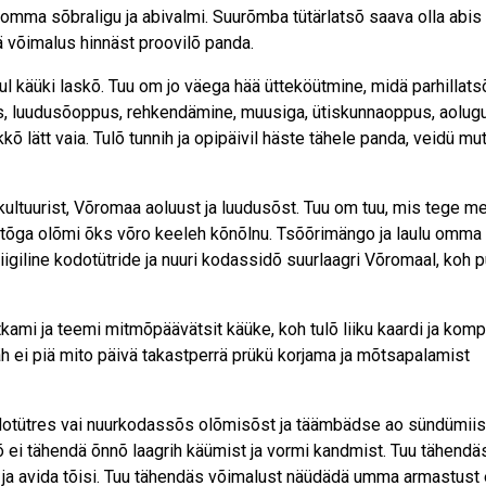
õ omma sõbraligu ja abivalmi. Suurõmba tütärlatsõ saava olla abis
ää võimalus hinnäst proovilõ panda.
ul käüki laskõ. Tuu om jo väega hää ütte­köütmine, midä parhillats
us, luudusõoppus, rehkendämine, muusiga, ütiskunnaoppus, aolugu
õ lätt vaia. Tulõ tunnih ja opipäivil häste tähele panda, veidü mu
ultuurist, Võromaa aoluust ja luudusõst. Tuu om tuu, mis tege m
tõga olõmi õks võro keeleh kõnõlnu. Tsõõrimängo ja laulu omma
riigiline kodotütride ja nuuri kodassidõ suurlaagri Võromaal, koh
mi ja teemi mitmõpäävätsit käüke, koh tulõ liiku kaardi ja kom
äh ei piä mito päivä takastperrä prükü korjama ja mõtsapalamist
odotütres vai nuurkodassõs olõmisõst ja täämbädse ao sündümiisi
 ei tähendä õnnõ laagrih käümist ja vormi kandmist. Tuu tähendäs
a ja avida tõisi. Tuu tähendäs võimalust näüdädä umma armastus