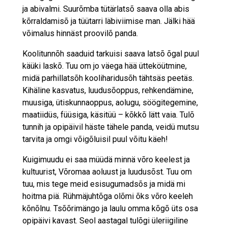
ja abivalmi. Suurõmba tütärlatsõ saava olla abis
kõrraldamisõ ja tüütarri läbiviimise man. Jälki hää
võimalus hinnäst proovilõ panda.
Koolitunnõh saaduid tarkuisi saava latsõ õgal puul
käüki laskõ. Tuu om jo väega hää ütte­köütmine,
midä parhillatsõh kooliharidusõh tähtsäs peetäs.
Kihäline kasvatus, luudusõoppus, rehkendämine,
muusiga, ütiskunnaoppus, aolugu, söögitegemine,
maatiidüs, füüsiga, käsitüü – kõkkõ lätt vaia. Tulõ
tunnih ja opipäivil häste tähele panda, veidü mutsu
tarvita ja omgi võigõluisil puul võitu käeh!
Kuigimuudu ei saa müüdä minnä võro keelest ja
kultuurist, Võromaa aoluust ja luudusõst. Tuu om
tuu, mis tege meid esisugumadsõs ja midä mi
hoitma piä. Rühmäjuhtõga olõmi õks võro keeleh
kõnõlnu. Tsõõrimängo ja laulu omma kõgõ üts osa
opipäivi kavast. Seol aastagal tulõgi üleriigiline