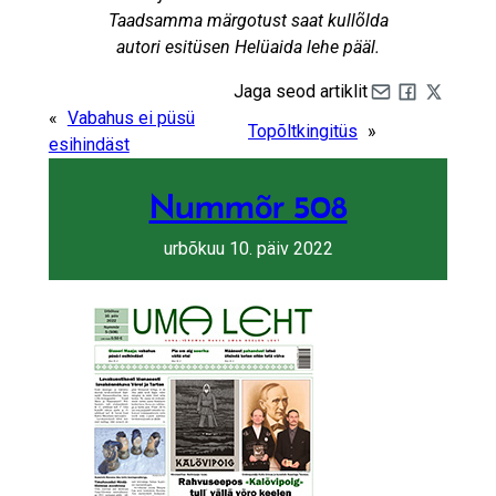
Taadsamma märgotust saat kullõlda
autori esitüsen Helüaida lehe pääl.
Jaga seod artiklit
Share by e-mail
Share on Fa
Share on 
«
Vabahus ei püsü
Topõltkingitüs
»
esihindäst
Nummõr 508
urbõkuu 10. päiv 2022