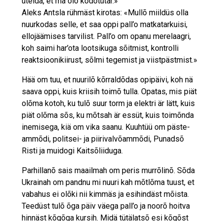
üteldä, et ma olõ kodotütär.»
Aleks Antsla rühmäst kirotas: «Mullõ miildüs olla
nuurkodas selle, et saa oppi pall’o matkatarkuisi,
ellojäämises tarvilist. Pall’o om opanu mere­laagri,
koh saimi har’ota lootsikuga sõitmist, kontrolli
reaktsioonikiirust, sõlmi tegemist ja viistpästmist.»
Hää om tuu, et nuurilõ kõrraldõdas opipäivi, koh nä
saava oppi, kuis kriisih toimõ tulla. Opatas, mis piät
olõma kotoh, ku tulõ suur torm ja elektri är lätt, kuis
piät olõma sõs, ku mõtsah är essüt, kuis toimõnda
inemisega, kiä om vika saanu. Kuuhtüü om päste­
ammõdi, politsei- ja piiri­valvõammõdi, Punadsõ
Risti ja muidogi Kaitsõliiduga.
Parhillanõ sais maailmah om peris murrõlinõ. Sõda
Ukrainah om pandnu mi nuuri kah mõtlõma tuust, et
vabahus ei olõki nii kimmäs ja esihindäst mõista.
Teedüst tulõ õga päiv väega pall’o ja noorõ hoitva
hinnäst kõgõga kursih. Midä tütälatsõ esi kõgõst