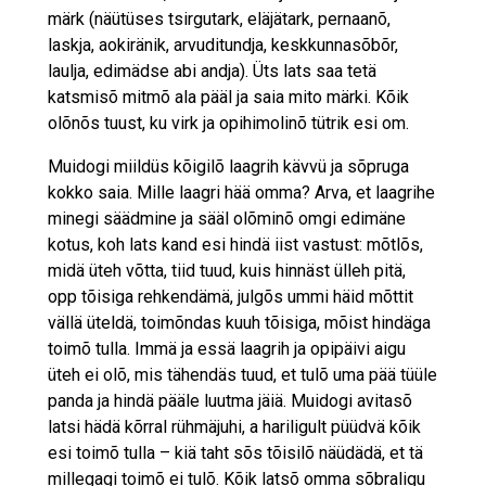
märk (näütüses tsirgutark, eläjätark, pernaanõ,
laskja, aokiränik, arvudi­tundja, keskkunna­sõbõr,
laulja, edimädse abi andja). Üts lats saa tetä
katsmisõ mitmõ ala pääl ja saia mito märki. Kõik
olõnõs tuust, ku virk ja opi­himolinõ tütrik esi om.
Muidogi miildüs kõigilõ laagrih kävvü ja sõpruga
kokko saia. Mille laagri hää omma? Arva, et laagrihe
minegi säädmine ja sääl olõminõ omgi edimäne
kotus, koh lats kand esi hindä iist vastust: mõtlõs,
midä üteh võtta, tiid tuud, kuis hinnäst ülleh pitä,
opp tõisiga rehkendämä, julgõs ummi häid mõttit
vällä üteldä, toimõndas kuuh tõisiga, mõist hindäga
toimõ tulla. Immä ja essä laagrih ja opipäivi aigu
üteh ei olõ, mis tähendäs tuud, et tulõ uma pää tüüle
panda ja hindä pääle luutma jäiä. Muidogi avitasõ
latsi hädä kõrral rühmäjuhi, a hariligult püüdvä kõik
esi toimõ tulla – kiä taht sõs tõisilõ näüdädä, et tä
millegagi toimõ ei tulõ. Kõik latsõ omma sõbraligu