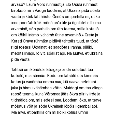
arvasõ? Laura Võro rühmäst ja Elo Osula rühmäst
kirotasõ nii: «Väega loodami, et Ukraina pidä sõalõ
vasta ja kõik lätt häste. Õnnõs om parhilla nii, et ku
inne poon’ati kõik mõnõ as’a üle ja õgalütel oll’ uma
arvaminõ, sõs parhilla om üts teema, mille kotsilõ
om kõikil inämb-vähämb ütine arvaminõ.» Greta ja
Kersti Orava rühmäst pidävä tähtsäs tuud, et tõsõ
riigi toetasi Ukrainat: et saadõtasi rahha, süüki,
meditsiiniapi, rõivit, sõalist api. Nä luutva, et Ukraina
pidä vasta.
Tähtsä om kõnõlda latsiga ja anda seletüst tuu
kotsilõ, miä sünnüs. Kodo om latsõlõ üts kimmäs
kotus ja vanõmba omma nuu, kiä saava seletüisi
jaka ja hirmu vähämbäs võtta. Muidogi om taa väega
rassõ teema, kuna Võromaa jääs õkva piiri viirde ja
tiidmäldä om, mis edesi saa. Loodami õks, et terve
mõistus võit ja sõda Ukrainah lõpõs ligembäl aol.
Ma arva, et parhilla om mi kõiki kohus ummi