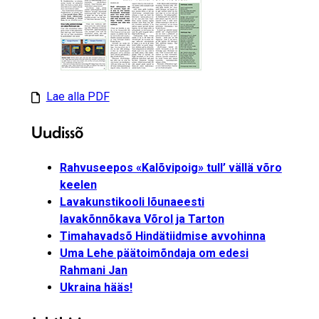
Lae alla PDF
Uudissõ
Rahvuseepos «Kalõvipoig» tull’ vällä võro
keelen
Lavakunstikooli lõunaeesti
lavakõnnõkava Võrol ja Tarton
Timahavadsõ Hindätiidmise avvohinna
Uma Lehe päätoimõndaja om edesi
Rahmani Jan
Ukraina hääs!