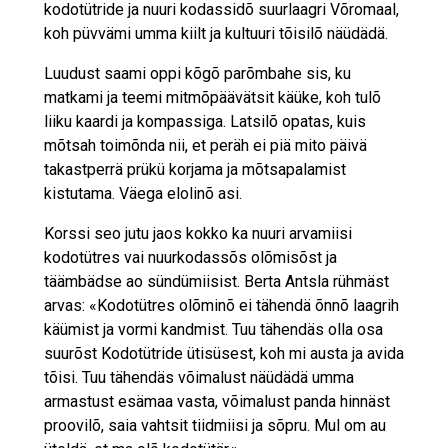
kodotütride ja nuuri kodassidõ suurlaagri Võromaal,
koh püvvämi umma kiilt ja kultuuri tõisilõ näüdädä.
Luudust saami oppi kõgõ parõmbahe sis, ku
matkami ja teemi mitmõpäävätsit käüke, koh tulõ
liiku kaardi ja kompassiga. Latsilõ opatas, kuis
mõtsah toimõnda nii, et peräh ei piä mito päivä
takastperrä prükü korjama ja mõtsapalamist
kistutama. Väega elolinõ asi.
Korssi seo jutu jaos kokko ka nuuri arvamiisi
kodotütres vai nuurkodassõs olõmisõst ja
täämbädse ao sündümiisist. Berta Antsla rühmäst
arvas: «Kodotütres olõminõ ei tähendä õnnõ laagrih
käümist ja vormi kandmist. Tuu tähendäs olla osa
suurõst Kodotütride ütisüsest, koh mi austa ja avida
tõisi. Tuu tähendäs võimalust näüdädä umma
armastust esämaa vasta, võimalust panda hinnäst
proovilõ, saia vahtsit tiidmiisi ja sõpru. Mul om au