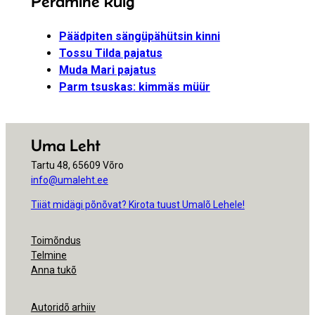
Perämine külg
Päädpiten sängüpähütsin kinni
Tossu Tilda pajatus
Muda Mari pajatus
Parm tsuskas: kimmäs müür
Uma Leht
Tartu 48, 65609 Võro
info@umaleht.ee
Tiiät midägi põnõvat? Kirota tuust Umalõ Lehele!
Toimõndus
Telmine
Anna tukõ
Autoridõ arhiiv