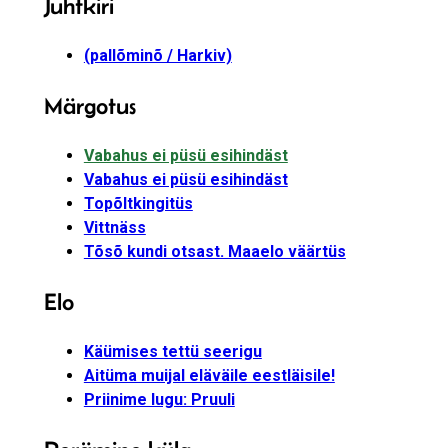
Juhtkiri
(pallõminõ / Harkiv)
Märgotus
Vabahus ei püsü esihindäst
Vabahus ei püsü esihindäst
Topõltkingitüs
Vittnäss
Tõsõ kundi otsast. Maaelo väärtüs
Elo
Käümises tettü seerigu
Aitüma muijal eläväile eestläisile!
Priinime lugu: Pruuli