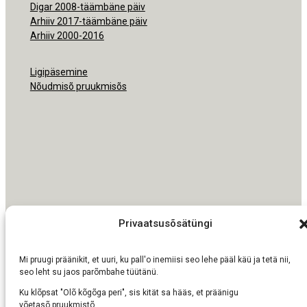
Digar 2008-täämbäne päiv
Arhiiv 2017-täämbäne päiv
Arhiiv 2000-2016
Ligipäsemine
Nõudmisõ pruukmisõs
Privaatsusõsätüngi
1K
DIGITAL
Mi pruugi präänikit, et uuri, ku pall'o inemiisi seo lehe pääl käü ja tetä nii,
seo leht su jaos parõmbahe tüütänü.
Ku klõpsat "Olõ kõgõga peri", sis kität sa hääs, et präänigu
võetasõ pruukmistõ.