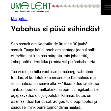
Liigu
sisu
juurde
Märgotus
Vabahus ei püsü esihindäst
Seo aastak om Kodotütride ütisüse 90 juubõli
aastak. Tuuga köüdüsseh om aastaga joosul pall’o
ettevõtmiisi, koh saa märgota, mis joba tettü,
kohepoolõ edesi liiku ja midä viil parõmbahe tetä.
Tuu ei olõ parhilla vast inämb määnegi vahtsõnõ
teedüs, et kodotütre kammandasõ Kaitsõ­liidu man
ja nuuri­ütisüseh saava olla 7–18aastadsõ lats’kõsõ.
Tähtsäs peetäs matkatarkuisi opmist, riigikaitsõt ja
õgapäävädse elo julgõ­olõkit. Kimmäs kotus om
esämaalidsõl haridusõl. Selges tulõ oppi tõotus ja
säädüse, mink perrä toimõndama naatas.