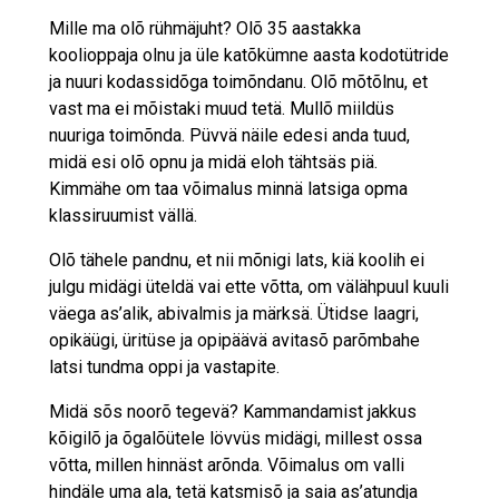
Mille ma olõ rühmäjuht? Olõ 35 aastakka
koolioppaja olnu ja üle katõkümne aasta kodotütride
ja nuuri kodassi­dõga toimõndanu. Olõ mõtõlnu, et
vast ma ei mõistaki muud tetä. Mullõ miildüs
nuuriga toimõnda. Püvvä näile edesi anda tuud,
midä esi olõ opnu ja midä eloh tähtsäs piä.
Kimmähe om taa võimalus minnä latsiga opma
klassiruumist vällä.
Olõ tähele pandnu, et nii mõnigi lats, kiä koolih ei
julgu midägi üteldä vai ette võtta, om välähpuul kuuli
väega as’alik, abivalmis ja märksä. Ütidse laagri,
opikäügi, üritüse ja opipäävä avitasõ parõmbahe
latsi tundma oppi ja vastapite.
Midä sõs noorõ tegevä? Kammandamist jakkus
kõigilõ ja õgalõütele lövvüs midägi, millest ossa
võtta, millen hinnäst arõnda. Võimalus om valli
hindäle uma ala, tetä katsmisõ ja saia as’atundja