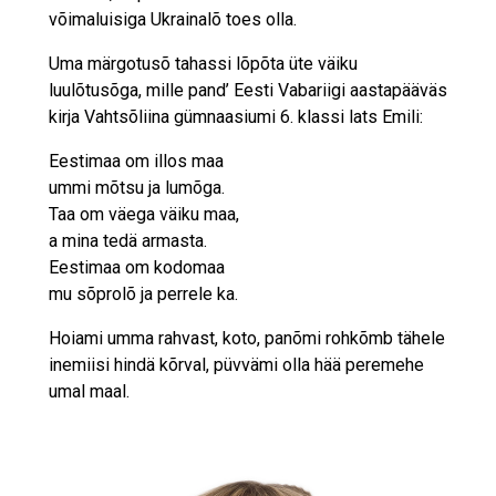
võimaluisiga Ukrainalõ toes olla.
Uma märgotusõ tahassi lõpõta üte väiku
luulõtusõga, mille pand’ Eesti Vabariigi aastapääväs
kirja Vahtsõliina gümnaasiumi 6. klassi lats Emili:
Eestimaa om illos maa
ummi mõtsu ja lumõga.
Taa om väega väiku maa,
a mina tedä armasta.
Eestimaa om kodomaa
mu sõprolõ ja perrele ka.
Hoiami umma rahvast, koto, panõmi rohkõmb tähele
inemiisi hindä kõrval, püvvämi olla hää peremehe
umal maal.