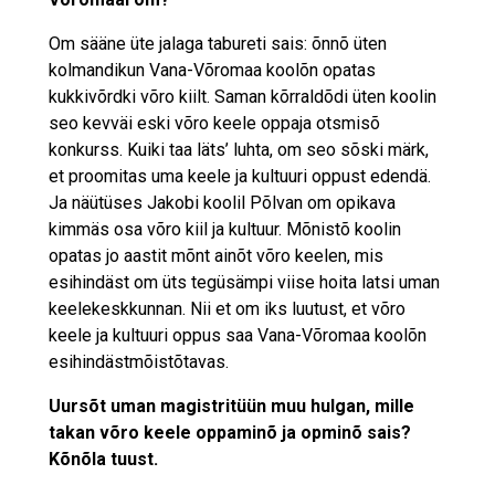
Om sääne üte jalaga tabureti sais: õnnõ üten
kolmandikun Vana-Võromaa koolõn opatas
kukkivõrdki võro kiilt. Saman kõrraldõdi üten koolin
seo kevväi eski võro keele oppaja otsmisõ
konkurss. Kuiki taa läts’ luhta, om seo sõski märk,
et proomitas uma keele ja kultuuri oppust edendä.
Ja näütüses Jakobi koolil Põlvan om opikava
kimmäs osa võro kiil ja kultuur. Mõnistõ koolin
opatas jo aastit mõnt ainõt võro keelen, mis
esihindäst om üts tegüsämpi viise hoita latsi uman
keelekeskkunnan. Nii et om iks luutust, et võro
keele ja kultuuri oppus saa Vana-Võromaa koolõn
esihindästmõistõtavas.
Uursõt uman magistritüün muu hulgan, mille
takan võro keele oppaminõ ja opminõ sais?
Kõnõla tuust.