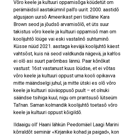
Võro keele ja kultuuri oppamisõga köüdetüt om
perämäidsil aastakümnil pall’o uurit. 2000. aastidõ
algusjaon uursõ Ameerikast peri tiidläne Kara
Brown seod ja jõudsõ arvamisõlõ, et üts suur
takistus võro keele ja kultuuri oppamisõ man om
koolijuhtõ löüge vai eski vastalinõ suhtuminõ.
Küsse nüüd 2021. aastaga keväjä koolijuhtõ käest
vahtsõst, kuis nä seod valdkunda nägevä, ja kah’os
ei olõ asi suurt parõmbas lännü. Paar kõnõkat
vastust: 16st vastanust kuus löüdse, et ei võtas
võro keele ja kultuuri oppust uma kooli opikavva
mitte määndselgi juhul, ja mitte ütski es olõ võro
keele ja kultuuri süväoppusõ puult – et olnuki
säändse tsihiga kuul, nigu om prantsusõ lütseüm
Tal’nan. Saman kolmandik koolijuhtõ toetasõ võro
keele ja kultuuri oppust kõigildõ.
Ildaaigu oll’ Haani lähkün Peedomäel Laagi Marini
kõrraldõt seminär «Kirjanike kohad ja paigad», kon