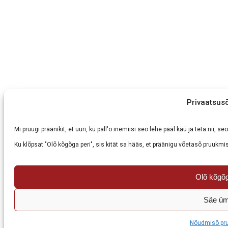
Privaatsus
Mi pruugi präänikit, et uuri, ku pall'o inemiisi seo lehe pääl käü ja tetä nii,
Ku klõpsat "Olõ kõgõga peri", sis kität sa hääs, et präänigu võetasõ pruukmis
Olõ kõgõg
Säe üm
Nõudmisõ pr