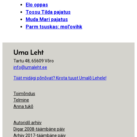
Elo oppas
Tossu Tilda pajatus
Muda Mari pajatus
Parm tsuskas: mol’ovihk
Uma Leht
Tartu 48, 65609 Võro
info@umaleht.ee
Tiiät midägi põnõvat? Kirota tuust Umalõ Lehele!
Toimõndus
Telmine
Anna tukõ
Autoridõ arhiiv
Digar 2008-täämbäne päiv
Arhiiv 2017-täämbäne päiv