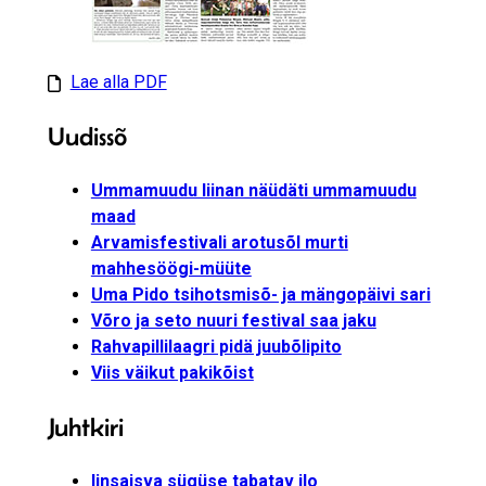
Lae alla PDF
Uudissõ
Ummamuudu liinan näüdäti ummamuudu
maad
Arvamisfestivali arotusõl murti
mahhesöögi-müüte
Uma Pido tsihotsmisõ- ja mängopäivi sari
Võro ja seto nuuri festival saa jaku
Rahvapillilaagri pidä juubõlipito
Viis väikut pakikõist
Juhtkiri
Iinsaisva sügüse tabatav ilo