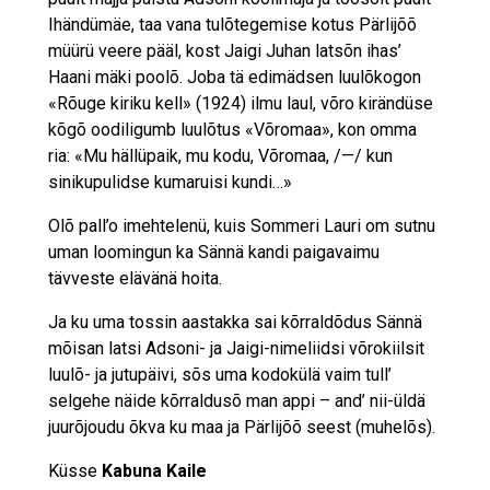
Ihändümäe, taa vana tulõtegemise kotus Pärlijõõ
müürü veere pääl, kost Jaigi Juhan latsõn ihas’
Haani mäki poolõ. Joba tä edimädsen luulõkogon
«Rõuge kiriku kell» (1924) ilmu laul, võro kirändüse
kõgõ oodiligumb luulõtus «Võromaa», kon omma
ria: «Mu hällüpaik, mu kodu, Võromaa, /—/ kun
sinikupulidse kumaruisi kundi…»
Olõ pall’o imehtelenü, kuis Sommeri Lauri om sutnu
uman loomingun ka Sännä kandi paigavaimu
tävveste elävänä hoita.
Ja ku uma tossin aastakka sai kõrraldõdus Sännä
mõisan latsi Adsoni- ja Jaigi-nimeliidsi võrokiilsit
luulõ- ja jutupäivi, sõs uma kodokülä vaim tull’
selgehe näide kõrraldusõ man appi – and’ nii-üldä
juurõjoudu õkva ku maa ja Pärlijõõ seest (muhelõs).
Küsse
Kabuna Kaile