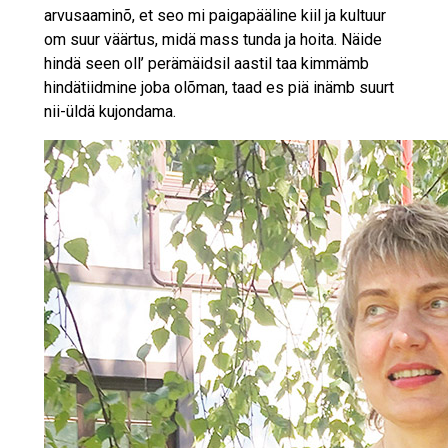
arvusaaminõ, et seo mi paigapääline kiil ja kultuur
om suur väärtus, midä mass tunda ja hoita. Näide
hindä seen oll’ perämäidsil aastil taa kimmämb
hindätiidmine joba olõman, taad es piä inämb suurt
nii-üldä kujondama.