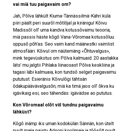
vai miä tuu paigavaim om?
Jah, Põlva lähkült Kiuma-Tännässilmä-Kähri külä
piiri päält peri suurõl mõtlõjal ja kiränigul Kõivu
Madissõl oll’ uma kandva kotussõvaimu teooria,
miä passis häste kõgõ Vana-Võromaa kotussõluu
oppusõ põh’as. Seo vaim kand määnestki vaimlist
atmosfääri. Kõivul om näütemäng «Õhtuvalgus»,
mink tegevüskotus om Põlva kalmuaid. 20 aastakka
läts’ mu jalgtii Pihlaka liinaosast Põlva keskliina ja
tagasi läbi kalmuaia, kon tundsõ selget paigavaimu
pututust. Esieränis Kõivulõgi tähtsän
õdakupäävävalgusõn, miä ka timä jaos oll’ õkva ku
igävikaig esi, seo tähendäs: igävädse ao pututus.
Kon Võromaal olõt viil tundnu paigavaimu
lähküst?
Kõgõ inämp iks uman kodokülän Sännän, kon ütelt
puult majja paistu Adsoni koolimaja ja tõõsõlt puult