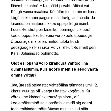
lähembit kantsõ – Kiräpääd ja Vahtsõliinat vai
Rõugõ vanna maaliina. Kõnõlõs tuust, mis mi hindä
kõgõ lähkümbin paigun määndselgi aol sündü. Ja
kirändüsen näütüses kaes oppaja kõgõ inämb
Lõunõ-Eestist peri kiränike loomingut. Ja eesti
keele oppus käü kõrvuisi võro keele oppusõga.
Ütesõnaga, ma tahas miilde tulõta Eesti
pedagoogika klassiku, Põlva lähkült Rosmalt peri
Käisi Johannõsõ põhimõttõ.
Olõt esi opanu võro kirändüst Vahtsõliina
gümnaasiumin. Kuis noorõ inemise seod vasta
omma võtnu?
Jaa, ütessä opiaastat Vahtsõliina gümnaasiumi 12.
klassi nuuriga oll’ väega rikastav kogõmus. Ku
võrokiilse kirändüskursusõga alosti, oll’
keelemõistmisõ sais parõmb, a midä aig edesi,
toda esihindästmõistõtavas muutu nuuri siän