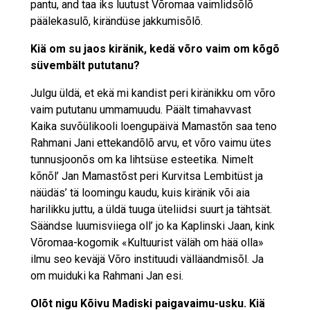
pantu, and taa iks luutust Võromaa vaimlidsõlõ
päälekasulõ, kirändüse jakkumisõlõ.
Kiä om su jaos kiränik, kedä võro vaim om kõgõ
süvembält pututanu?
Julgu üldä, et ekä mi kandist peri kiränikku om võro
vaim pututanu ummamuudu. Päält timahavvast
Kaika suvõülikooli loengupäivä Mamastõn saa teno
Rahmani Jani ettekandõlõ arvu, et võro vaimu ütes
tunnusjoonõs om ka lihtsüse esteetika. Nimelt
kõnõl’ Jan Mamastõst peri Kurvitsa Lembitüst ja
näüdäs’ tä loomingu kaudu, kuis kiränik või aia
harilikku juttu, a üldä tuuga üteliidsi suurt ja tähtsät.
Säändse luumisviiega oll’ jo ka Kaplinski Jaan, kink
Võromaa-kogomik «Kultuurist väläh om hää olla»
ilmu seo keväjä Võro instituudi välläandmisõl. Ja
om muiduki ka Rahmani Jan esi.
Olõt nigu Kõivu Madiski paigavaimu-usku. Kiä