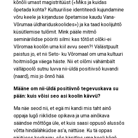
kõnõli umast magistritüüst («Miks ja kuidas
õpetada kohta? Kultuurilise identiteedi kujundamine
võru keele ja kirjanduse õpetamise kaudu Vana-
Võrumaa üldhariduskoolides») ja ka taad koolijuhtõ
küsütlemise tulõmit. Mink pääle mitmõ
seminärilidse pööriti silmi: kas tõtõst olõki-ei
Võromaa koolõn uma kiil avvu seen?! Välästpuult
paistus jo, et nii Seto- ku Võromaal om uma kultuuri
hoitmisõga väega häste. Nii et olõmi vähämbält
välläpoolõ sutnu luvva nii-üldä positiivsõ kuvandi
(naard), mis jo õnnõ hää.
Määne om nii-üldä positiivnõ tegevuskava su
pään: kuis võisi seo asi koolin kävvü?
Ma näe seod nii, et egä mi kandi mis taht ainõ
oppaja lugõ riiklidse opikava ja uma ainõkava
säändse mõttõga üle, et kuis saasi oppusõ alussõs
võtta hindälähküdse as’a, nättüse. Ku tä oppas
näütüses keskaigu, sõs käsitles uma kooli kõgõ