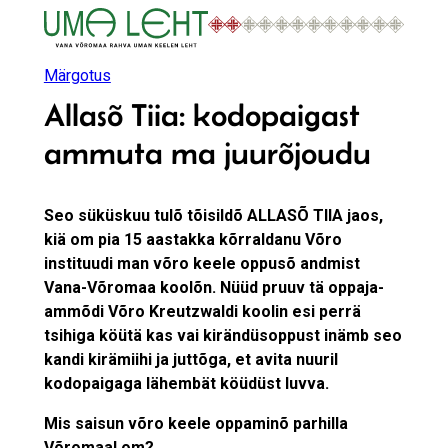
Liigu
sisu
juurde
Märgotus
Allasõ Tiia: kodopaigast
ammuta ma juurõjoudu
Seo süküskuu tulõ tõisildõ ALLASÕ TIIA jaos,
kiä om pia 15 aastakka kõrraldanu Võro
instituudi man võro keele oppusõ andmist
Vana-Võromaa koolõn. Nüüd pruuv tä oppaja-
ammõdi Võro Kreutzwaldi koolin esi perrä
tsihiga köütä kas vai kirändüsoppust inämb seo
kandi kirämiihi ja juttõga, et avita nuuril
kodopaigaga lähembät köüdüst luvva.
Mis saisun võro keele oppaminõ parhilla
Võromaal om?