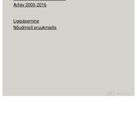
Arhiiv 2000-2016
Ligipäsemine
Nõudmisõ pruukmisõs
1K
DIGITAL