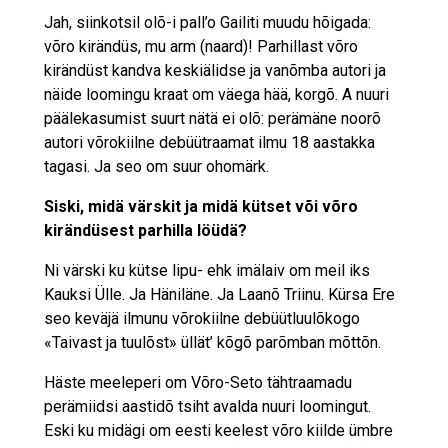
Jah, siinkotsil olõ-i pall’o Gailiti muudu hõigada:
võro kirändüs, mu arm (naard)! Parhillast võro
kirändüst kandva keskiälidse ja vanõmba autori ja
näide loomingu kraat om väega hää, korgõ. A nuuri
päälekasumist suurt nätä ei olõ: perämäne noorõ
autori võrokiilne debüütraamat ilmu 18 aastakka
tagasi. Ja seo om suur ohomärk.
Siski, midä värskit ja midä kütset või võro
kirändüsest parhilla löüdä?
Ni värski ku kütse lipu- ehk imälaiv om meil iks
Kauksi Ülle. Ja Häniläne. Ja Laanõ Triinu. Kürsa Ere
seo keväjä ilmunu võrokiilne debüütluulõkogo
«Taivast ja tuulõst» üllät’ kõgõ parõmban mõttõn.
Häste meeleperi om Võro-Seto tähtraamadu
perämiidsi aastidõ tsiht avalda nuuri loomingut.
Eski ku midägi om eesti keelest võro kiilde ümbre