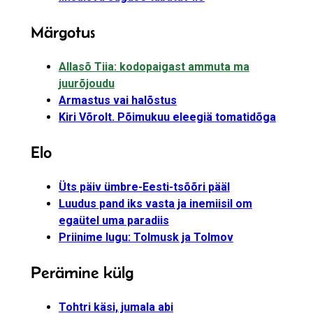
Märgotus
Allasõ Tiia: kodopaigast ammuta ma
juurõjoudu
Armastus vai halõstus
Kiri Võrolt. Põimukuu eleegiä tomatidõga
Elo
Üts päiv ümbre-Eesti-tsõõri pääl
Luudus pand iks vasta ja inemiisil om
egaütel uma paradiis
Priinime lugu: Tolmusk ja Tolmov
Perämine külg
Tohtri käsi, jumala abi