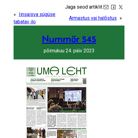
Jaga seod artiklit
Share by e-mail
Share on Fa
Share on 
«
Iinsaisva sügüse
Armastus vai halõstus
»
tabatav ilo
Nummõr 545
põimukuu 24. päiv 2023