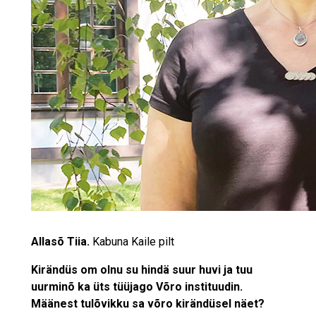
Allasõ Tiia.
Kabuna Kaile pilt
Kirändüs om olnu su hindä suur huvi ja tuu
uurminõ ka üts tüüjago Võro instituudin.
Määnest tulõvikku sa võro kirändüsel näet?