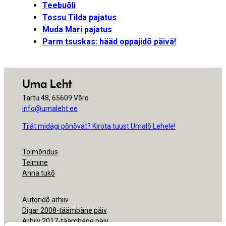
Teebuõli
Tossu Tilda pajatus
Muda Mari pajatus
Parm tsuskas: hääd oppajidõ päivä!
Uma Leht
Tartu 48, 65609 Võro
info@umaleht.ee
Tiiät midägi põnõvat? Kirota tuust Umalõ Lehele!
Toimõndus
Telmine
Anna tukõ
Autoridõ arhiiv
Digar 2008-täämbäne päiv
Arhiiv 2017-täämbäne päiv