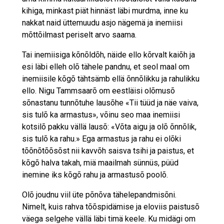
kihiga, minkast piät hinnäst läbi murdma, inne ku
nakkat naid üttemuudu asjo nägemä ja inemiisi
mõttõilmast periselt arvo saama.
Tai inemiisiga kõnõldõh, näide ello kõrvalt kaiõh ja
esi läbi elleh olõ tähele pandnu, et seol maal om
inemiisile kõgõ tähtsämb ellä õnnõlikku ja rahulikku
ello. Nigu Tammsaarõ om eestläisi olõmusõ
sõnastanu tunnõtuhe lausõhe «Tii tüüd ja näe vaiva,
sis tulõ ka armastus», võinu seo maa inemiisi
kotsilõ pakku vällä lausõ: «Võta aigu ja olõ õnnõlik,
sis tulõ ka rahu.» Ega armastus ja rahu ei olõki
tõõnõtõõsõst nii kavvõh saisva tsihi ja paistus, et
kõgõ halva takah, miä maailmah sünnüs, püüd
inemine iks kõgõ rahu ja armastusõ poolõ.
Olõ joudnu viil üte põnõva tähelepandmisõni.
Nimelt, kuis rahva tõõspidämise ja eloviis paistusõ
väega selgehe vällä läbi timä keele. Ku midägi om