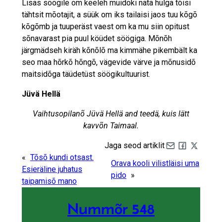
Lisas söögile om keeleh muidoki nätä hulga tõisi
tähtsit mõotajit, a süük om iks tailaisi jaos tuu kõgõ
kõgõmb ja tuuperäst vaest om ka mu siin opitust
sõnavarast pia puul köüdet söögiga. Mõnõh
järgmädseh kiräh kõnõlõ ma kimmähe pikembält ka
seo maa hõrkõ hõngõ, vägevide värve ja mõnusidõ
maitsidõga täüdetüst söögikultuurist.
Jüvä Hellä
Vaihtusopilanõ Jüvä Hellä and teedä, kuis lätt
kavvõn Taimaal.
Jaga seod artiklit
Share by e-mail
Share on Fa
Share on 
«
Tõsõ kundi otsast.
Orava kooli vilistläisi uma
Esieräline juhatus
pido
»
taipamisõ mano
Nummõr 548