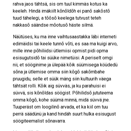
rahva jaos tähtsä, sis om tuul kimmäs kotus ka
keeleh. Hindä imäkiilt kõnõldõh ei panõ sakõstõ
tuud tähelegi, a tõõsõ keelega tutvust teteh
nakkasõ säändse mõotusõ häste silmä.
Näütüses, ku ma inne vaihtusaastakka läbi interneti
edimäidsi tai keele tunnõ võti, es saa ma kuigi arvo,
mille inne põhiliidsi ütlemiisi opmist pidi opma
esisugutsidõ tai süüke nimetüisi. A periselt omgi
nii, et sööginime ja ülepää kõik süümisega köüdedü
sõna ja ütlemise omma siin kõgõ sakõmbahe
pruugidu, selle et süük mäng siin kultuurih väega
tähtsät rolli. Kõik aig süvväs, ja ku parahuisi ei
süvvä, sis kõnõldas söögist. Põhilidsõ jututeema
omma kõgõ, kohe süümä minnä, midä süvvä jne.
Tuuperäst om loogilinõ arvada, et ka kiil om tuu
perrä säädünü ja kand hindäh suurt hulka esisugust
söögiteemalist sõnavarra.