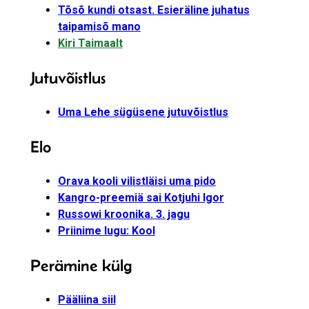
Tõsõ kundi otsast. Esieräline juhatus
taipamisõ mano
Kiri Taimaalt
Jutuvõistlus
Uma Lehe sügüsene jutuvõistlus
Elo
Orava kooli vilistläisi uma pido
Kangro-preemiä sai Kotjuhi Igor
Russowi kroonika. 3. jagu
Priinime lugu: Kool
Perämine külg
Pääliina siil