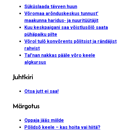
Süküslaada tävven huun
Võromaa arõnduskeskus tunnust’
maakunna haridus- ja nuuritüütäjit
Kuu keskpaigani saa võistlusõlõ saata
pühäpaiku pilte
Võrol tulõ konvõrents põlitsist ja rändäjist
rahvist
Tal’nan nakkas pääle võro keele
algkursus
Juhtkiri
Otsa jutt ei saa!
Märgotus
Oppaja jääs miilde
Põlidsõ keele – kas hoita vai hiitä?