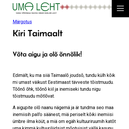
Liigu
sisu
juurde
Märgotus
Kiri Taimaalt
Võta aigu ja olõ õnnõlik!
Edimält, ku ma siiä Taimaalõ joudsõ, tundu külh kõik
mi umast väikust Eestimaast tävveste tõistmuudu.
Tõõnõ õhk, tõõnõ kiil ja inemiseki tundu nigu
tõistmuudu mõtlõvat.
A aigupite olõ naanu nägemä ja är tundma seo maa
inemiisih pall’o säänest, miä periselt kõiki inemiisi
ümbre ilma köüt, a miä om egäh kultuuriruumih katõt
uma kimmä kultuuriliidsist mõotuisist vällä kasunu