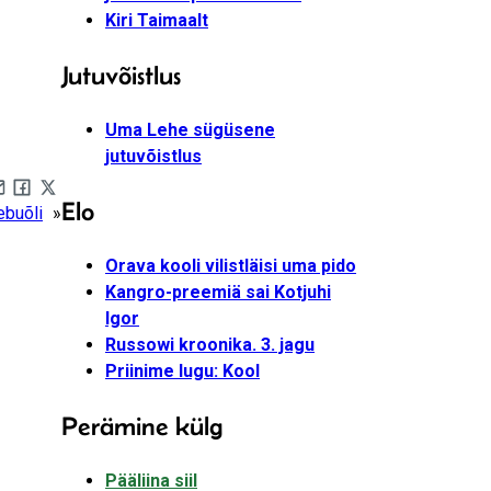
Kiri Taimaalt
Jutuvõistlus
Uma Lehe sügüsene
jutuvõistlus
Elo
are by e-mail
Share on Facebook
Share on X
ebuõli
»
Orava kooli vilistläisi uma pido
Kangro-preemiä sai Kotjuhi
Igor
Russowi kroonika. 3. jagu
Priinime lugu: Kool
Perämine külg
Pääliina siil