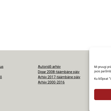
us
Autoridõ arhiiv
Ligipäsemine
Mi pruugi prä
jaos parõmb
Digar 2008-täämbäne päiv
Nõudmisõ pr
kõ
Arhiiv 2017-täämbäne päiv
Ku klõpsat "
Arhiiv 2000-2016