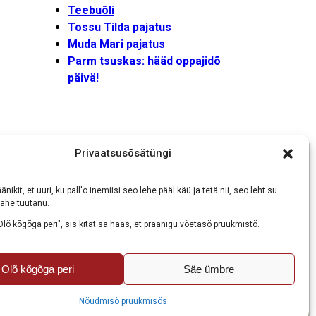
Teebuõli
Tossu Tilda pajatus
Muda Mari pajatus
Parm tsuskas: hääd oppajidõ
päivä!
Privaatsusõsätüngi
änikit, et uuri, ku pall'o inemiisi seo lehe pääl käü ja tetä nii, seo leht su
ahe tüütänü.
uukmisõs
Olõ kõgõga peri", sis kität sa hääs, et präänigu võetasõ pruukmistõ.
Olõ kõgõga peri
Säe ümbre
Nõudmisõ pruukmisõs