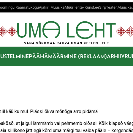
oomingu Raamatukogu
Ajakiri Muusika
Müürileht
e-Kunst.ee
Sirp
Teater.Muusika.
US
TELMINE
PÄÄHÄMÄÄRMINE (REKLAAM)
ARHIIV
RU
a siil käü ku mul. Piässi õkva mõnõga arro pidämä.
bakõsõ, et jalgul lämmämb vai pehmemb olõssi. Kõik klapsõ väe
i aia siilikene jätt egä kõrd uma märgi tuu vaiba pääle – kergendäs