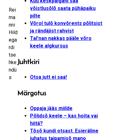
Kuu keskpaigani saa
võistlusõlõ saata pühäpaiku
Rei
pilte
ma
Võrol tulõ konvõrents põlitsist
nni
ja rändäjist rahvist
Hild
Tal’nan nakkas pääle võro
ega
keele algkursus
rdi
tse
Juhtkiri
hke
ndü
Otsa jutt ei saa!
s
Märgotus
Oppaja jääs miilde
Põlidsõ keele – kas hoita vai
hiitä?
Tõsõ kundi otsast. Esieräline
juhatus taipamisõ mano