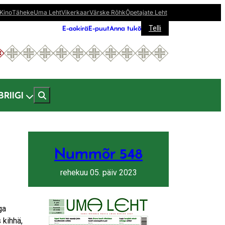
Kino
Täheke
Uma Leht
Vikerkaar
Värske Rõhk
Õpetajate Leht
E-aokirä
E-puut
Anna tukõ
Telli
BRIIGI
Nummõr 548
rehekuu 05. päiv 2023
ga
 kihhä,