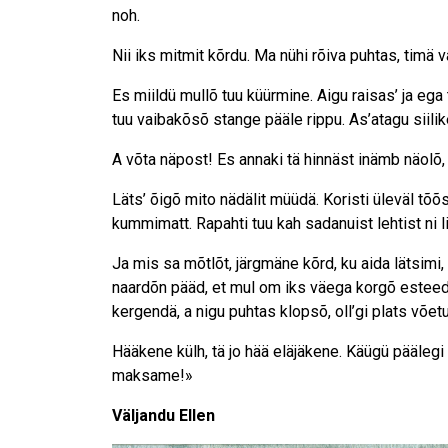
noh.
Nii iks mitmit kõrdu. Ma nühi rõiva puhtas, tim
Es miildü mullõ tuu küürmine. Aigu raisas’ ja ega 
tuu vaibakõsõ stange pääle rippu. As’atagu siili
A võta näpost! Es annaki tä hinnäst inämb näolõ
Läts’ õigõ mito nädälit müüdä. Koristi üleväl tõõ
kummimatt. Rapahti tuu kah sadanuist lehtist ni l
Ja mis sa mõtlõt, järgmäne kõrd, ku aida lätsimi
naardõn pääd, et mul om iks väega korgõ esteedig
kergendä, a nigu puhtas klopsõ, oll’gi plats võetu
Hääkene külh, tä jo hää eläjäkene. Käügü päälegi
maksame!»
Väljandu Ellen