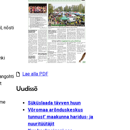
l, nõsti
hki
Lae alla PDF
angohti
t
Uudissõ
 me
Süküslaada tävven huun
Võromaa arõnduskeskus
tunnust’ maakunna haridus- ja
nuuritüütäjit