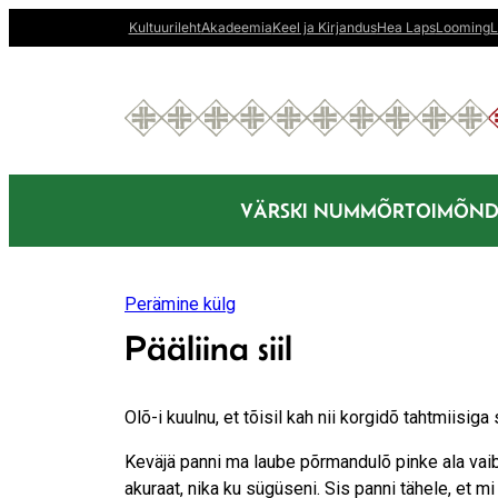
Liigu
Kultuurileht
Akadeemia
Keel ja Kirjandus
Hea Laps
Looming
L
sisu
juurde
VÄRSKI NUMMÕR
TOIMÕND
Perämine külg
Pääliina siil
Olõ-i kuulnu, et tõisil kah nii korgidõ tahtmiisig
Keväjä panni ma laube põrmandulõ pinke ala vai
akuraat, nika ku sügüseni. Sis panni tähele, et m