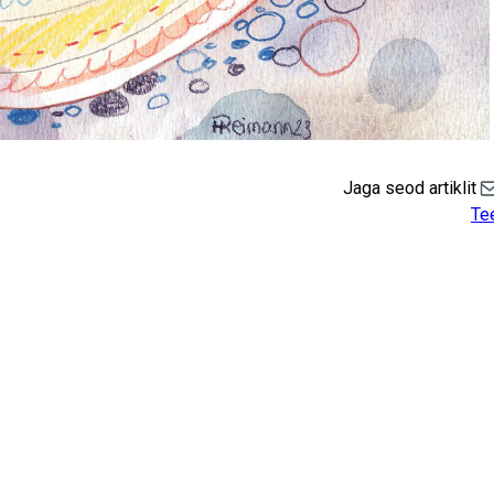
Jaga seod artiklit
Sh
Te