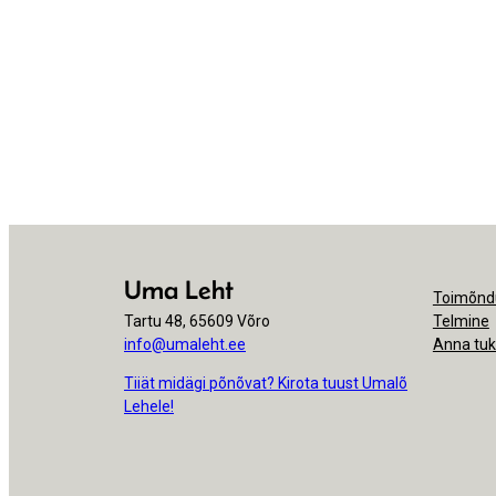
Uma Leht
Toimõnd
Tartu 48, 65609 Võro
Telmine
info@umaleht.ee
Anna tu
Tiiät midägi põnõvat? Kirota tuust Umalõ
Lehele!