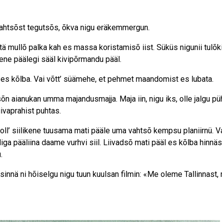
ä vahtsõst tegutsõs, õkva nigu eräkemmergun.
tä mullõ palka kah es massa koristamisõ iist. Süküs nigunii tulõki
kene päälegi sääl kivipõrmandu pääl.
, es kõlba. Vai võtt’ süämehe, et pehmet maandomist es lubata.
sõn aianukan umma majandusmajja. Maja iin, nigu iks, olle jalgu pü
iivaprahist puhtas.
, oll’ siilikene tuusama mati pääle uma vahtsõ kempsu planiirnü. V
a pääliina daame vurhvi siil. Liivadsõ mati pääl es kõlba hinnäs
.
 sinnä ni hõiselgu nigu tuun kuulsan filmin: «Me oleme Tallinnast,