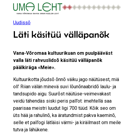
Liigu
sisu
juurde
Uudissõ
Läti käsitüü välläpanõk
Vana-Võromaa kultuurikuan om puulpääväst
valla läti rahvuslidsõ käsitüü välläpanõk
päälkiräga «Meie».
Kultuurikotta jõudsõ õnnõ väiku jago näütüsest, miä
oll’ Riian välän minevä suvi lõunõnaabridõ laulu- ja
tandsupido aigu. Suurõst näütüse-veimevakast
veidü tähendäs siski peris pall’ot: imehtellä saa
paarisaa meistri luudut ligi 700 tüüd. Kõik seo om
üts hää ja rahulinõ, ka äratundmist pakva kaeminõ,
selle et pall’ogi lätläisi värmi- ja kiräilmast om meile
tutva ja lähükene.