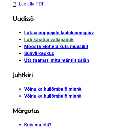
Lae alla PDF
Uudissõ
Latsiaiaoppajidõ laululuumispäiv
Läti käsitüü välläpanõk
Mooste Elohelü kuts muusikit
Suhvli keskus
Üts raamat, mitu mäntlit sälän
Juhtkiri
Võinu ka hullõmbalõ minnä
Võinu ka hullõmbalõ minnä
Märgotus
Kuis ma elä?