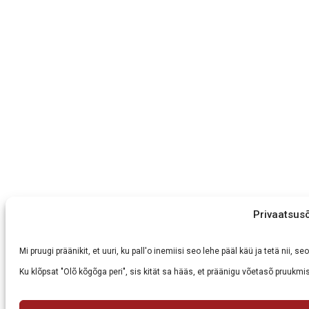
Privaatsus
Mi pruugi präänikit, et uuri, ku pall'o inemiisi seo lehe pääl käü ja tetä nii,
Ku klõpsat "Olõ kõgõga peri", sis kität sa hääs, et präänigu võetasõ pruukmis