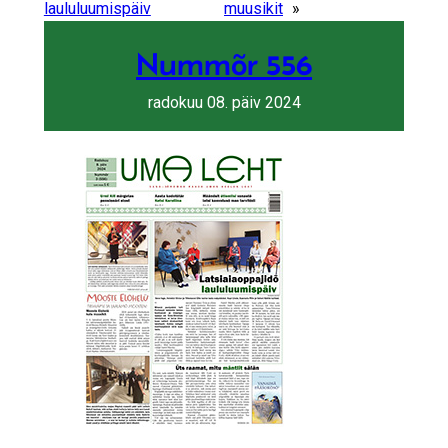
laululuumispäiv
muusikit
»
Nummõr 556
radokuu 08. päiv 2024