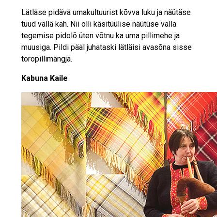
Lätläse pidävä umakultuurist kõvva luku ja näütäse
tuud vällä kah. Nii olli käsitüülise näütüse valla
tegemise pidolõ üten võtnu ka uma pillimehe ja
muusiga. Pildi pääl juhataski lätläisi avasõna sisse
toropillimängjä.
Kabuna Kaile