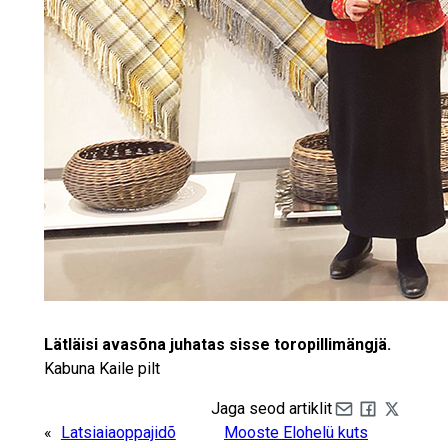
Lätläisi avasõna juhatas sisse toropillimängjä.
Kabuna Kaile pilt
Jaga seod artiklit
Share by e-mail
Share on Fa
Share on 
«
Latsiaiaoppajidõ
Mooste Elohelü kuts