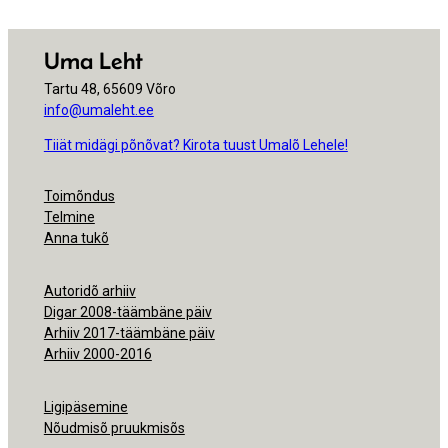
Uma Leht
Tartu 48, 65609 Võro
info@umaleht.ee
Tiiät midägi põnõvat? Kirota tuust Umalõ Lehele!
Toimõndus
Telmine
Anna tukõ
Autoridõ arhiiv
Digar 2008-täämbäne päiv
Arhiiv 2017-täämbäne päiv
Arhiiv 2000-2016
Ligipäsemine
Nõudmisõ pruukmisõs