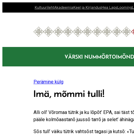
Liigu
Kultuurileht
Akadeemia
Keel ja Kirjandus
Hea Laps
Looming
L
sisu
juurde
VÄRSKI NUMMÕR
TOIMÕND
Perämine külg
Imä, mõmmi tulli!
Alli oll’ Võromaa tütrik ja ku lõpõt’ EPA, sai täst 
pääle kolmõaastanõ juussõ tarrõ ja selet’ ähinäg
Sõs tull’ väiku tütrik vahtsõst tagasi ja kutsõ