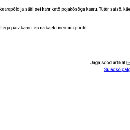
’ kaarapõld ja sääl sei kahr katõ pojakõsõga kaaru. Tütär saisõ, käe
 egä päiv kaaru, es nä kaeki inemiisi poolõ.
Jaga seod artiklit
Sh
Suladsõ pal