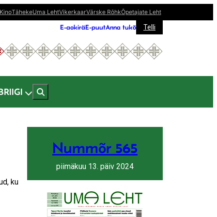
Kino
Täheke
Uma Leht
Vikerkaar
Värske Rõhk
Õpetajate Leht
E-aokirä
E-puut
Anna tukõ
Telli
BRIIGI
Nummõr 565
piimäkuu 13. päiv 2024
ud, ku