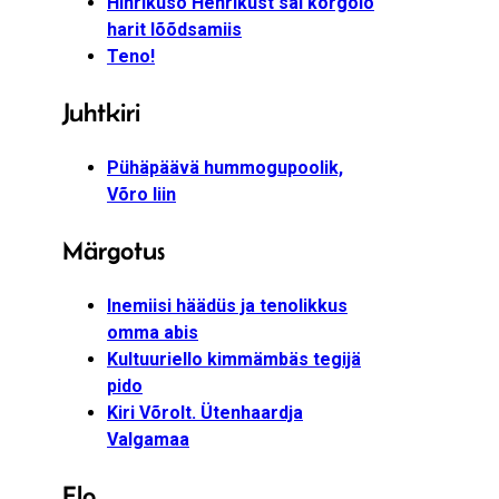
Hinrikusõ Henrikust sai korgõlõ
harit lõõdsamiis
Teno!
Juhtkiri
Pühäpäävä hummogupoolik,
Võro liin
Märgotus
Inemiisi häädüs ja tenolikkus
omma abis
Kultuuriello kimmämbäs tegijä
pido
Kiri Võrolt. Ütenhaardja
Valgamaa
Elo