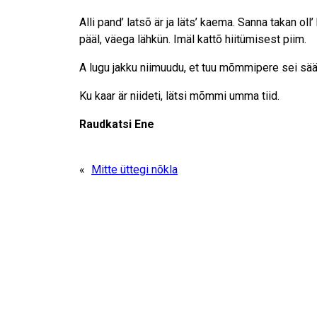
Alli pand’ latsõ är ja läts’ kaema. Sanna takan oll
pääl, väega lähkün. Imäl kattõ hiitümisest piim.
A lugu jakku niimuudu, et tuu mõmmipere sei sääl
Ku kaar är niideti, lätsi mõmmi umma tiid.
Raudkatsi Ene
«
Mitte üttegi nõkla