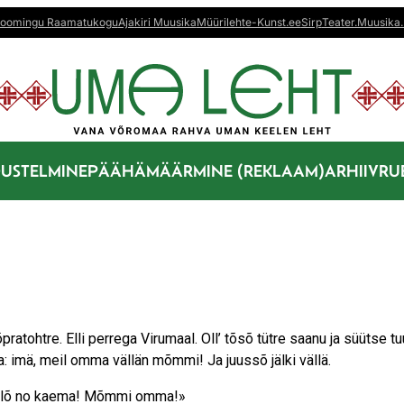
oomingu Raamatukogu
Ajakiri Muusika
Müürileht
e-Kunst.ee
Sirp
Teater.Muusika.
US
TELMINE
PÄÄHÄMÄÄRMINE (REKLAAM)
ARHIIV
RU
tõpratohtre. Elli perrega Virumaal. Oll’ tõsõ tütre saanu ja süütse tu
a: imä, meil omma vällän mõmmi! Ja juussõ jälki vällä.
: «Tulõ no kaema! Mõmmi omma!»