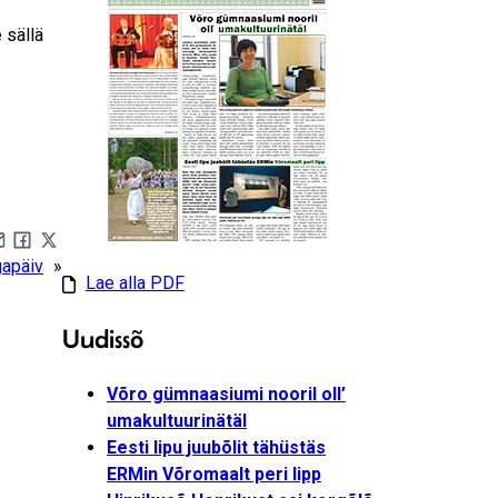
 sällä
are by e-mail
Share on Facebook
Share on X
gapäiv
»
Lae alla PDF
Uudissõ
Võro gümnaasiumi nooril oll’
umakultuurinätäl
Eesti lipu juubõlit tähüstäs
ERMin Võromaalt peri lipp