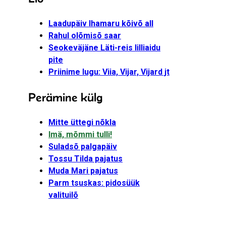
Laadupäiv Ihamaru kõivõ all
Rahul olõmisõ saar
Seokeväjäne Läti-reis lilliaidu
pite
Priinime lugu: Viia, Vijar, Vijard jt
Perämine külg
Mitte üttegi nõkla
Imä, mõmmi tulli!
Suladsõ palgapäiv
Tossu Tilda pajatus
Muda Mari pajatus
Parm tsuskas: pidosüük
valituilõ