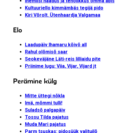
Inemiisi häädüs ja tenolikkus omma abis
Kultuuriello kimmämbäs tegijä pido
Kiri Võrolt. Ütenhaardja Valgamaa
Elo
Laadupäiv Ihamaru kõivõ all
Rahul olõmisõ saar
Seokeväjäne Läti-reis lilliaidu pite
Priinime lugu: Viia, Vijar, Vijard jt
Perämine külg
Mitte üttegi nõkla
Imä, mõmmi tulli!
Suladsõ palgapäiv
Tossu Tilda pajatus
Muda Mari pajatus
Parm tsuskas: pidosüük valituilõ