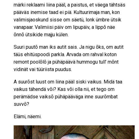
märki reklaami liina pääl, a paistus, et väega tähtsäs
pääväs inemise taad ei piä. Kultuurimaja man, kon
valimisjaoskund sisse om säetü, lonk ümbre ütsik
vanapaar. Valimiisi päiv om lipupäiv, a lippõ näe
õnnõ ütsikide majju külen.
Suuri puutõ man iks autit sais. Ja nigu õks, om autit
täüs ehitüspoodi parkla. Arvada om rahval koton
remont poolõlõ ja pühäpäävä hummogu tull’ mõnt
vidinät vai tüüriista puudus.
A suurõst luust om liina pääl siski vaikus. Midä taa
vaikus tähendä või? Kas või olla nii, et tego om
perämädse vaiksõ pühäpääväga inne suurõmbat
suvvõ?
Elämi, näemi.