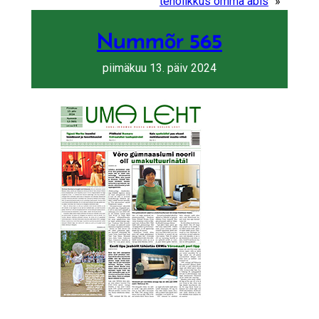
tenolikkus omma abis
»
Nummõr 565
piimäkuu 13. päiv 2024