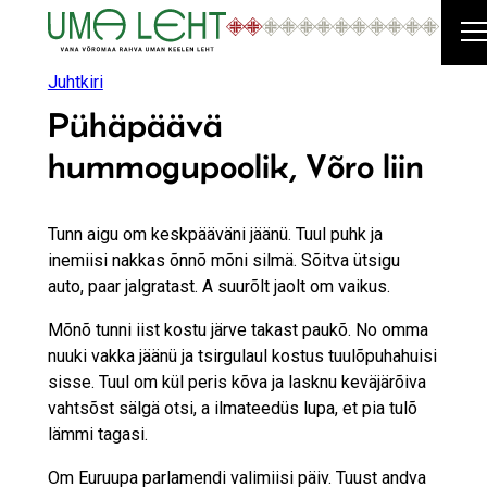
Liigu
sisu
juurde
Juhtkiri
Pühäpäävä
hummogupoolik, Võro liin
Tunn aigu om keskpääväni jäänü. Tuul puhk ja
inemiisi nakkas õnnõ mõni silmä. Sõitva ütsigu
auto, paar jalgratast. A suurõlt jaolt om vaikus.
Mõnõ tunni iist kostu järve takast paukõ. No omma
nuuki vakka jäänü ja tsirgulaul kostus tuulõpuhahuisi
sisse. Tuul om kül peris kõva ja lasknu keväjärõiva
vahtsõst sälgä otsi, a ilmateedüs lupa, et pia tulõ
lämmi tagasi.
Om Euruupa parlamendi valimiisi päiv. Tuust andva