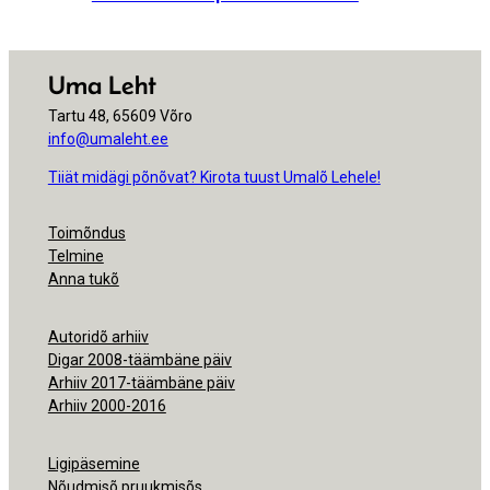
Uma Leht
Tartu 48, 65609 Võro
info@umaleht.ee
Tiiät midägi põnõvat? Kirota tuust Umalõ Lehele!
Toimõndus
Telmine
Anna tukõ
Autoridõ arhiiv
Digar 2008-täämbäne päiv
Arhiiv 2017-täämbäne päiv
Arhiiv 2000-2016
Ligipäsemine
Nõudmisõ pruukmisõs