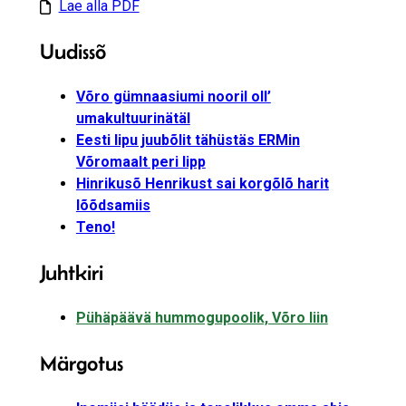
Lae alla PDF
Uudissõ
Võro gümnaasiumi nooril oll’
umakultuurinätäl
Eesti lipu juubõlit tähüstäs ERMin
Võromaalt peri lipp
Hinrikusõ Henrikust sai korgõlõ harit
lõõdsamiis
Teno!
Juhtkiri
Pühäpäävä hummogupoolik, Võro liin
Märgotus