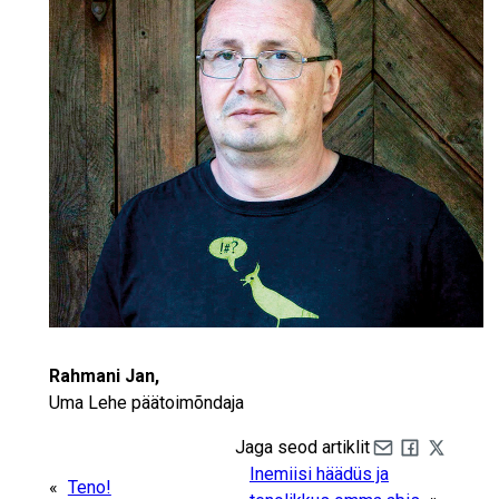
Rahmani Jan,
Uma Lehe päätoimõndaja
Jaga seod artiklit
Share by e-mail
Share on Fa
Share on 
Inemiisi häädüs ja
«
Teno!