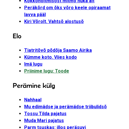
Kokkohoitmisõst mitmõ nuka alt
Peräkõrd om õks võro keele opiraamat
lavva pääl
Kiri Võrolt. Vahtsõ alostusõ
Elo
Tiatritõvõ põdõja Saamo Airika
Kümme koto. Viies kodo
Imä lugu
Priinime lugu: Toode
Perämine külg
Nahhaal
Mu edimädse ja perämädse triibulidsõ
Tossu Tilda pajatus
Muda Mari pajatus
Parm tsuskas: illos peräsuvi