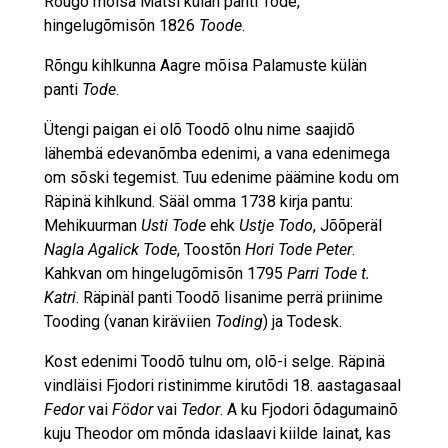
Rõugõ mõisa Matsi külän panti Tode,
hingelugõmisõn 1826
Toode
.
Rõngu kihlkunna Aagre mõisa Palamuste külän
panti
Tode
.
Ütengi paigan ei olõ Toodõ olnu nime saajidõ
lähembä edevanõmba edenimi, a vana edenimega
om sõski tegemist. Tuu edenime päämine kodu om
Räpinä kihlkund. Sääl omma 1738 kirja pantu:
Mehikuurman
Usti Tode
ehk
Ustje Todo
, Jõõperäl
Nagla Agalick Tode
, Toostõn
Hori Tode Peter
.
Kahkvan om hingelugõmisõn 1795
Parri Tode t.
Katri
. Räpinäl panti Toodõ lisanime perrä priinime
Tooding (vanan kiräviien
Toding
) ja Todesk.
Kost edenimi Toodõ tulnu om, olõ-i selge. Räpinä
vindläisi Fjodori ristinimme kirutõdi 18. aastagasaal
Fedor
vai
Födor
vai
Tedor
. A ku Fjodori õdagumainõ
kuju Theodor om mõnda idaslaavi kiilde lainat, kas