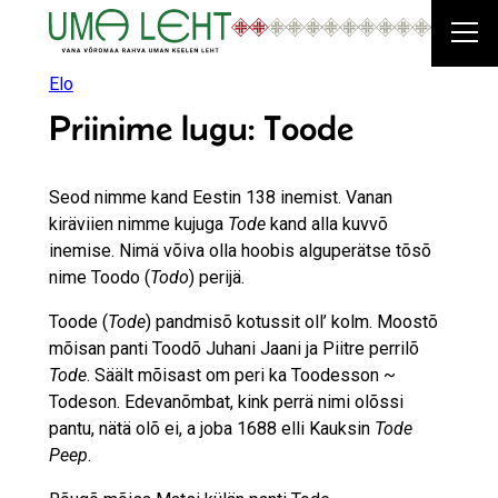
Liigu
sisu
juurde
Elo
Priinime lugu: Toode
Seod nimme kand Eestin 138 inemist. Vanan
kiräviien nimme kujuga
Tode
kand alla kuvvõ
inemise. Nimä võiva olla hoobis alguperätse tõsõ
nime Toodo (
Todo
) perijä.
Toode (
Tode
) pandmisõ kotussit oll’ kolm. Moostõ
mõisan panti Toodõ Juhani Jaani ja Piitre perrilõ
Tode
. Säält mõisast om peri ka Toodesson ~
Todeson. Edevanõmbat, kink perrä nimi olõssi
pantu, nätä olõ ei, a joba 1688 elli Kauksin
Tode
Peep
.