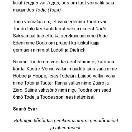
kujul
Теодор
vai
Тодор
, sõs om täst võimalik saia
mugandus
Todja (Тодя)
.
Tõnõ võimalus om, et vana edenimi Toodõ vai
Toodo tulõ keskaolidsõst saksa nimest
Dodo
.
Saksamaal tulõ ette ka perekunnanimme
Dode
.
Edenimme Dodo om pruugit ku lühküt kujju
germaani nimmist Ludolf ja Dietrich.
Nimme Toode om võet ka eestistämisel, katõssa
kõrda. Kastre-Võnnu vallan muudõti tuus vana nime
Hobbe ja Hoppe, lisas Todejüri, Laiusõ vallan vana
nime Toter ja Tuuter, Rannu vallan nime Zääro ja
Zäro. Sääne vahtsõnõ nimi nigu Toodre om saad
õnnõ Tode ja Toodessoni eestistämisel.
Saarõ Evar
Rubriigin kõnõldas perekunnanimmi periolõmisõst
ja tähendüsest.