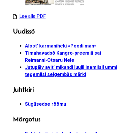
Lae alla PDF
Uudissõ
Alost’ karmanihelü «Poodi man»
Timahavadsõ Kangro-preemiä sai
Reimanni-Otsaru Nele
Jutupäiv avit’ mikandi luujil inemiisil ummi
tegemiisi selgembäs märki
Juhtkiri
Sügüsedse rõõmu
Märgotus