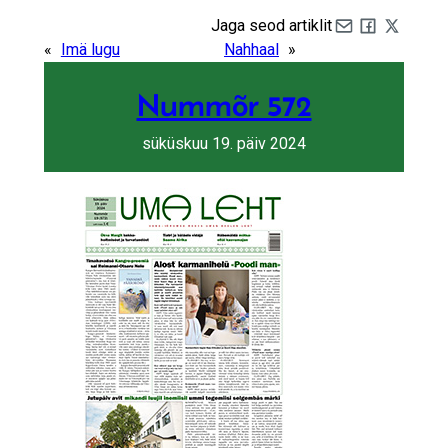
Jaga seod artiklit
Share by e-mail
Share on Fa
Share on 
«
Imä lugu
Nahhaal
»
Nummõr 572
süküskuu 19. päiv 2024