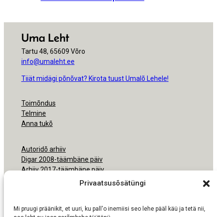
Uma Leht
Tartu 48, 65609 Võro
info@umaleht.ee
Tiiät midägi põnõvat? Kirota tuust Umalõ Lehele!
Toimõndus
Telmine
Anna tukõ
Autoridõ arhiiv
Digar 2008-täämbäne päiv
Arhiiv 2017-täämbäne päiv
Arhiiv 2000-2016
Privaatsusõsätüngi
Ligipäsemine
Mi pruugi präänikit, et uuri, ku pall'o inemiisi seo lehe pääl käü ja tetä nii,
Nõudmisõ pruukmisõs