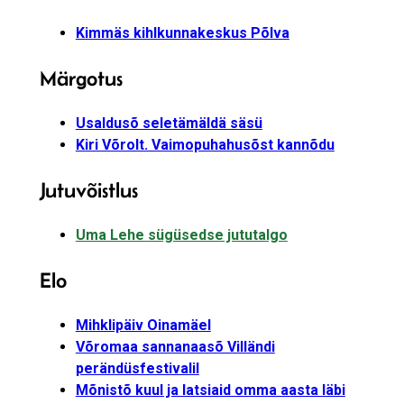
Kimmäs kihlkunnakeskus Põlva
Märgotus
Usaldusõ seletämäldä säsü
Kiri Võrolt. Vaimopuhahusõst kannõdu
Jutuvõistlus
Uma Lehe sügüsedse jututalgo
Elo
Mihklipäiv Oinamäel
Võromaa sannanaasõ Villändi
perändüsfestivalil
Mõnistõ kuul ja latsiaid omma aasta läbi