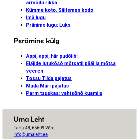
armõdu rikka
Kümme koto. Säitsmes kodo
Imä lugu
Priinime lugu: Luks
Perämine külg
Appi, appi, hiir pudõlih!
Eläjide jutukõsõ mõtsatii pääl ja mõtsa
veeren
Tossu Tilda pajatus
Muda Mari pajatus
Parm tsuskas: vahtsõnõ kuamiis
Uma Leht
Tartu 48, 65609 Võro
info@umaleht.ee