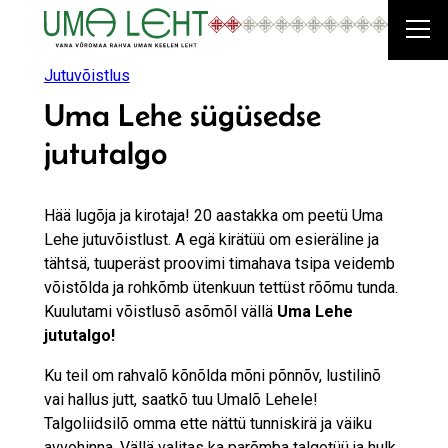
Liigu
sisu
juurde
Jutuvõistlus
Uma Lehe sügüsedse
jututalgo
Hää lugõja ja kirotaja! 20 aastakka om peetü Uma
Lehe jutuvõistlust. A egä kirätüü om esieräline ja
tähtsä, tuuperäst proovimi timahava tsipa veidemb
võistõlda ja rohkõmb ütenkuun tettüst rõõmu tunda.
Kuulutami võistlusõ asõmõl vällä
Uma Lehe
jututalgo!
Ku teil om rahvalõ kõnõlda mõni põnnõv, lustilinõ
vai hallus jutt, saatkõ tuu Umalõ Lehele!
Talgoliidsilõ omma ette nättü tunniskirä ja väiku
avvohinna. Vällä valitas ka parõmba talgotüü ja hulk