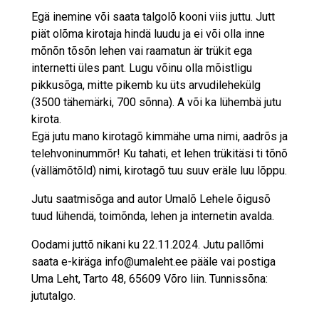
Egä inemine või saata talgolõ kooni viis juttu. Jutt
piät olõma kirotaja hindä luudu ja ei või olla inne
mõnõn tõsõn lehen vai raamatun är trükit ega
internetti üles pant. Lugu võinu olla mõistligu
pikkusõga, mitte pikemb ku üts arvudilehekülg
(3500 tähemärki, 700 sõnna). A või ka lühembä jutu
kirota.
Egä jutu mano kirotagõ kimmähe uma nimi, aadrõs ja
telehvoninummõr! Ku tahati, et lehen trükitäsi ti tõnõ
(vällämõtõld) nimi, kirotagõ tuu suuv eräle luu lõppu.
Jutu saatmisõga and autor Umalõ Lehele õigusõ
tuud lühendä, toimõnda, lehen ja internetin avalda.
Oodami juttõ nikani ku 22.11.2024. Jutu pallõmi
saata e-kiräga info@umaleht.ee pääle vai postiga
Uma Leht, Tarto 48, 65609 Võro liin. Tunnissõna:
jututalgo.