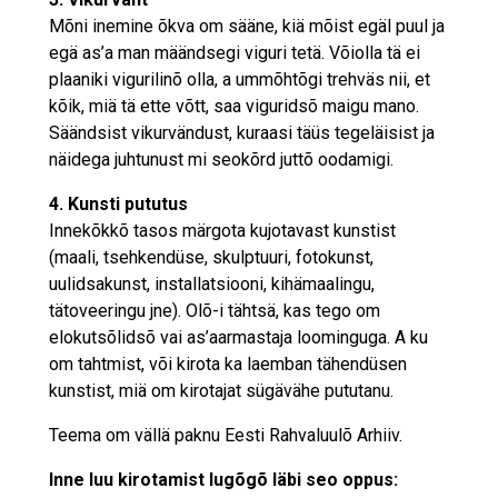
Mõni inemine õkva om sääne, kiä mõist egäl puul ja
egä as’a man määndsegi viguri tetä. Võiolla tä ei
plaaniki vigurilinõ olla, a ummõhtõgi trehväs nii, et
kõik, miä tä ette võtt, saa viguridsõ maigu mano.
Säändsist vikurvändust, kuraasi täüs tegeläisist ja
näidega juhtunust mi seokõrd juttõ oodamigi.
4. Kunsti pututus
Innekõkkõ tasos märgota kujotavast kunstist
(maali, tsehkendüse, skulptuuri, fotokunst,
uulidsakunst, installatsiooni, kihämaalingu,
tätoveeringu jne). Olõ-i tähtsä, kas tego om
elokutsõlidsõ vai as’aarmastaja loominguga. A ku
om tahtmist, või kirota ka laemban tähendüsen
kunstist, miä om kirotajat sügävähe pututanu.
Teema om vällä paknu Eesti Rahvaluulõ Arhiiv.
Inne luu kirotamist lugõgõ läbi seo oppus: