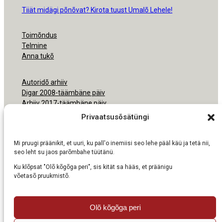
Tiiät midägi põnõvat? Kirota tuust Umalõ Lehele!
Toimõndus
Telmine
Anna tukõ
Autoridõ arhiiv
Digar 2008-täämbäne päiv
Arhiiv 2017-täämbäne päiv
Arhiiv 2000-2016
Privaatsusõsätüngi
Ligipäsemine
Mi pruugi präänikit, et uuri, ku pall'o inemiisi seo lehe pääl käü ja tetä nii,
Nõudmisõ pruukmisõs
seo leht su jaos parõmbahe tüütänü.
Ku klõpsat "Olõ kõgõga peri", sis kität sa hääs, et präänigu
võetasõ pruukmistõ.
Olõ kõgõga peri