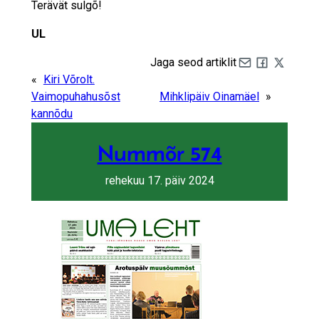
Terävät sulgõ!
UL
Jaga seod artiklit
Share by e-mail
Share on Fa
Share on 
«
Kiri Võrolt.
Vaimopuhahusõst
Mihklipäiv Oinamäel
»
kannõdu
Nummõr 574
rehekuu 17. päiv 2024