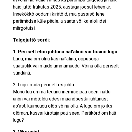
häid juttõ trükütäs 2025. aastaga joosul lehen är.
Innekõkkõ oodami kirätöid, miä passisõ lehe
perämädse küle pääle, a saata või ka eloliidsi
märgotuisi.
Talgojuttõ sordi:
1. Periselt elon juhtunu nal’alinõ vai tõsinõ lugu
Lugu, miä om olnu kas nal’alinõ, oppusõga,
saatuslik vai muido ummamuudu. Võinu olla periselt
sündünü.
2. Lugu, midä periselt es juhtu
Mõnõ luu omma tegünü inemise pää seen: nättü
unõn vai mõtõldu edesi määndsestki juhtunust
as’ast, kuimuudu olõs võinu olla. A lugu om jo iks
olõman, kasvai kirotaja pää seen. Peräkõrd om hää
lugu?
3. Vikurvänt