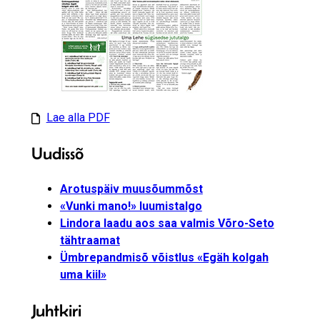
Lae alla PDF
Uudissõ
Arotuspäiv muusõummõst
«Vunki mano!» luumistalgo
Lindora laadu aos saa valmis Võro-Seto
tähtraamat
Ümbrepandmisõ võistlus «Egäh kolgah
uma kiil»
Juhtkiri