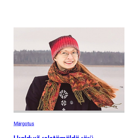
Märgotus
Usaldusõ seletämäldä säsü