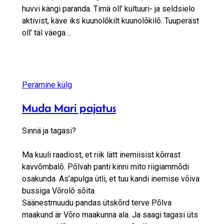
huvvi kängi paranda. Timä oll’ kultuuri- ja seldsielo
aktivist, käve iks kuunolõkilt kuunolõkilõ. Tuuperäst
oll’ täl väega…
Perämine külg
Muda Mari pajatus
Sinnä ja tagasi?
Ma kuuli raadiost, et riik lätt inemiisist kõrrast
kavvõmbalõ. Põlvah panti kinni mito riigiammõdi
osakunda. As’apulga ütli, et tuu kandi inemise võiva
bussiga Võrolõ sõita.
Säänestmuudu pandas ütskõrd terve Põlva
maakund är Võro maakunna ala. Ja saagi tagasi üts