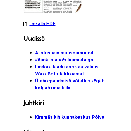
Lae alla PDF
Uudissõ
Arotuspäiv muusõummõst
«Vunki mano!» luumistalgo
Lindora laadu aos saa valmis
Võro-Seto tähtraamat
Ümbrepandmisõ võistlus «Egäh
kolgah uma kiil»
Juhtkiri
Kimmäs kihlkunnakeskus Põlva