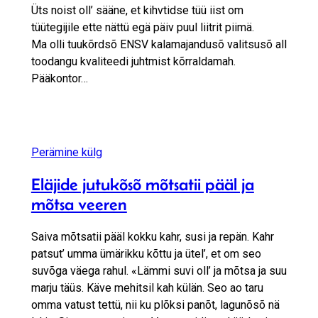
Üts noist oll’ sääne, et kihvtidse tüü iist om
tüütegijile ette nättü egä päiv puul liitrit piimä.
Ma olli tuukõrdsõ ENSV kalamajandusõ valitsusõ all
toodangu kvaliteedi juhtmist kõrraldamah.
Pääkontor…
Perämine külg
Eläjide jutukõsõ mõtsatii pääl ja
mõtsa veeren
Saiva mõtsatii pääl kokku kahr, susi ja repän. Kahr
patsut’ umma ümärikku kõttu ja ütel’, et om seo
suvõga väega rahul. «Lämmi suvi oll’ ja mõtsa ja suu
marju täüs. Käve mehitsil kah külän. Seo ao taru
omma vatust tettü, nii ku plõksi panõt, lagunõsõ nä