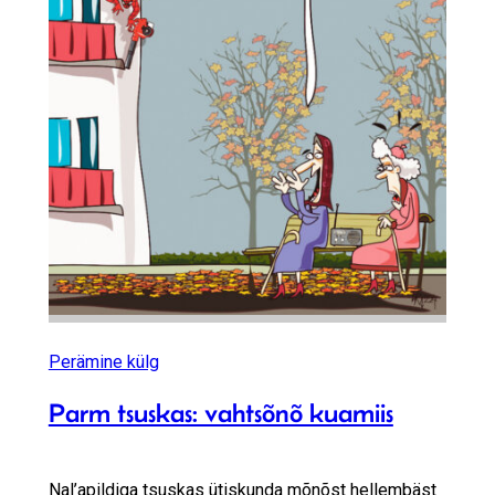
Perämine külg
Parm tsuskas: vahtsõnõ kuamiis
Nal’apildiga tsuskas ütiskunda mõnõst hellembäst