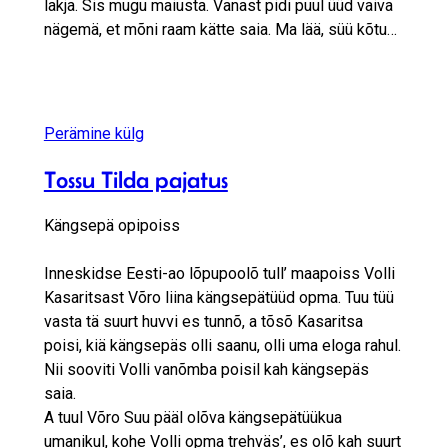
lakja. Sis mugu maiusta. Vanast pidi puul üüd vaiva
nägemä, et mõni raam kätte saia. Ma lää, süü kõtu…
Perämine külg
Tossu Tilda pajatus
Kängsepä opipoiss
Inneskidse Eesti-ao lõpupoolõ tull’ maapoiss Volli
Kasaritsast Võro liina kängsepätüüd opma. Tuu tüü
vasta tä suurt huvvi es tunnõ, a tõsõ Kasaritsa
poisi, kiä kängsepäs olli saanu, olli uma eloga rahul.
Nii sooviti Volli vanõmba poisil kah kängsepäs
saia.
A tuul Võro Suu pääl olõva kängsepätüükua
umanikul, kohe Volli opma trehväs’, es olõ kah suurt