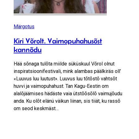
Märgotus
Kiri Võrolt. Vaimopuhahusõst
kannõdu
Hää sõnaga tulõta miilde süküskuul Võrol olnut
inspiratsioonifestivali, mink alambas päälkiräs oll’
«Luuvus luu luutust». Luuvus luu tõtõstõ vahtsõt
huvvi ja vaimopuhahust. Tan Kagu-Eestin om
alalõjäämises hädäste vaia ütstõõsõlõ vaimujõudu
anda. Ku olõt elänü väikun liinan, sis tiiät, ku rassõ
om seod keskmäst…