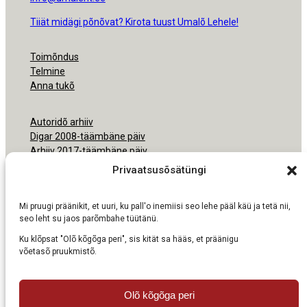
Tiiät midägi põnõvat? Kirota tuust Umalõ Lehele!
Toimõndus
Telmine
Anna tukõ
Autoridõ arhiiv
Digar 2008-täämbäne päiv
Arhiiv 2017-täämbäne päiv
Arhiiv 2000-2016
Privaatsusõsätüngi
Ligipäsemine
Mi pruugi präänikit, et uuri, ku pall'o inemiisi seo lehe pääl käü ja tetä nii,
Nõudmisõ pruukmisõs
seo leht su jaos parõmbahe tüütänü.
Ku klõpsat "Olõ kõgõga peri", sis kität sa hääs, et präänigu
võetasõ pruukmistõ.
Olõ kõgõga peri