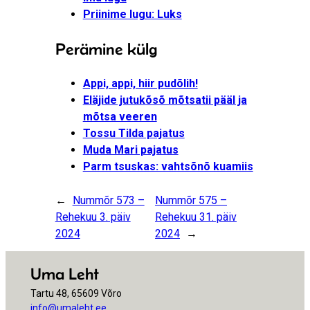
Priinime lugu: Luks
Perämine külg
Appi, appi, hiir pudõlih!
Eläjide jutukõsõ mõtsatii pääl ja
mõtsa veeren
Tossu Tilda pajatus
Muda Mari pajatus
Parm tsuskas: vahtsõnõ kuamiis
←
Nummõr 573 –
Nummõr 575 –
Rehekuu 3. päiv
Rehekuu 31. päiv
2024
2024
→
Uma Leht
Tartu 48, 65609 Võro
info@umaleht.ee