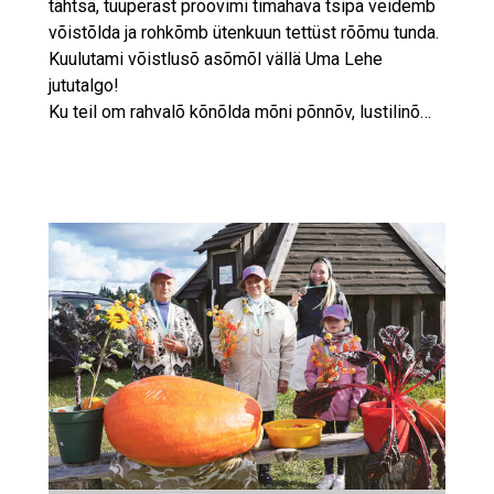
tähtsä, tuuperäst proovimi timahava tsipa veidemb
võistõlda ja rohkõmb ütenkuun tettüst rõõmu tunda.
Kuulutami võistlusõ asõmõl vällä Uma Lehe
jututalgo!
Ku teil om rahvalõ kõnõlda mõni põnnõv, lustilinõ…