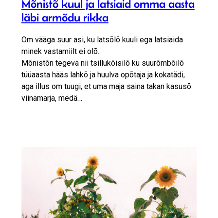
Mõnistõ kuul ja latsiaid omma aasta
läbi armõdu rikka
Om vääga suur asi, ku latsõlõ kuuli ega latsiaida
minek vastamiilt ei olõ.
Mõnistõn tegevä nii tsillukõisilõ ku suurõmbõilõ
tüüaasta hääs lahkõ ja huulva opõtaja ja kokatädi,
aga illus om tuugi, et uma maja saina takan kasusõ
viinamarja, medä…