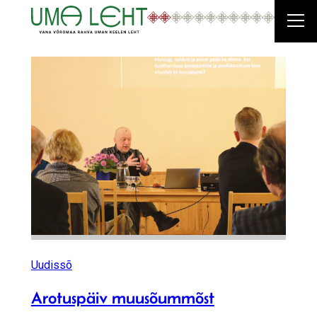
Uudissõ
Arotuspäiv muusõummõst