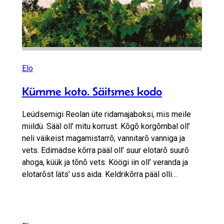
Elo
Kümme koto. Säitsmes kodo
Leüdsemigi Reolan üte ridamajaboksi, mis meile
miildü. Sääl oll’ mitu korrust. Kõgõ korgõmbal oll’
neli väikeist magamistarrõ, vannitarõ vanniga ja
vets. Edimädse kõrra pääl oll’ suur elotarõ suurõ
ahoga, küük ja tõnõ vets. Köögi iin oll’ veranda ja
elotarõst läts’ uss aida. Keldrikõrra pääl olli…