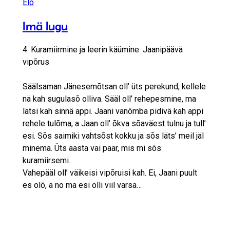
Elo
Imä lugu
4. Kuramiirmine ja leerin käümine. Jaanipäävä
vipõrus
Säälsaman Jänesemõtsan oll’ üts perekund, kellele
nä kah sugulasõ olliva. Sääl oll’ rehepesmine, ma
lätsi kah sinnä appi. Jaani vanõmba pidivä kah appi
rehele tulõma, a Jaan oll’ õkva sõaväest tulnu ja tull’
esi. Sõs saimiki vahtsõst kokku ja sõs läts’ meil jäl
minemä. Üts aasta vai paar, mis mi sõs
kuramiirsemi.
Vahepääl oll’ väikeisi vipõruisi kah. Ei, Jaani puult
es olõ, a no ma esi olli viil varsa…