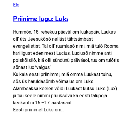
Elo
Priinime lugu: Luks
Hummõn, 18. rehekuu pääväl om luukapäiv. Luukas
oll’ üts Jeesukõsõ nelläst tähtsämbäst
evangelistist. Täl oll’ ruumlasõ nimi, miä tulõ Rooma
hariligust edenimest Lucius. Luciusõ nimme anti
poiskõisilõ, kiä olli sündünü pääväaol, tuu om tulõtis
sõnast lux ’valgus’.
Ku kaia eesti priinimmi, miä omma Luukast tulnu,
sõs üs haruldasõmb võimalus om Luks.
Alambsaksa keelen võidi Luukast kutsu Luks (Lux)
ja tuu keele nimmi pruuksõva ka eesti talupoja
keskaol ni 16.–17. aastasaal.
Eesti priinimel Luks om…