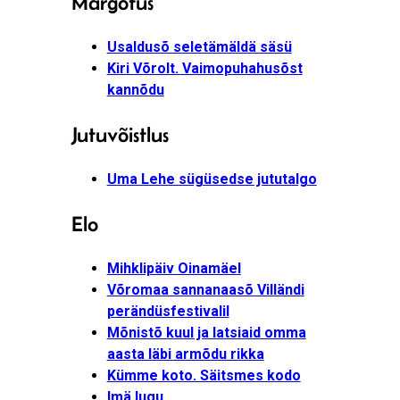
Märgotus
Usaldusõ seletämäldä säsü
Kiri Võrolt. Vaimopuhahusõst
kannõdu
Jutuvõistlus
Uma Lehe sügüsedse jututalgo
Elo
Mihklipäiv Oinamäel
Võromaa sannanaasõ Villändi
perändüsfestivalil
Mõnistõ kuul ja latsiaid omma
aasta läbi armõdu rikka
Kümme koto. Säitsmes kodo
Imä lugu