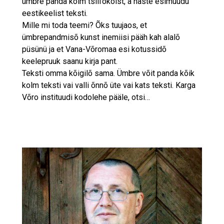
ümbre panda kolm tsill’okõist, a häste esimuudu
eestikeelist teksti.
Mille mi toda teemi? Õks tuujaos, et
ümbrepandmisõ kunst inemiisi pääh kah alalõ
püsünü ja et Vana-Võromaa esi kotussidõ
keelepruuk saanu kirja pant.
Teksti omma kõigilõ sama. Ümbre võit panda kõik
kolm teksti vai valli õnnõ üte vai kats teksti. Karga
Võro instituudi kodolehe pääle, otsi…