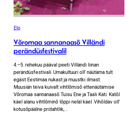
Elo
Võromaa sannanaasõ Villändi
perändüsfestivalil
4.–5. rehekuu pääval peeti Villändi liinan
perändüsfestivali. Umakultuuri oll’ näütäma tult
egäst Eestimaa nukast ja muustki ilmast.
Muusiän teiva kuivalt vihtlõmisõ ettenäütämise
Võromaa sannanaasõ Tuisu Ene ja Taali Kati. Katõl
käel alanu vihtlõminõ lõppi neläl käel. Vihõldav oll’
kotusõpäälne priitahtlik,…