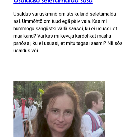
Usaldus vai uskminõ om üts küländ seletämäldä
asi. Ummõhtõ om tuud egä päiv vaia. Kas mi
hummogu sängüstki vällä saassi, ku ei usussi, et
maa kand? Vai kas mi keväjä kardohkat maaha
panõssi, ku ei usussi, et mitu tagasi saami? Nii sõs
usaldus või…