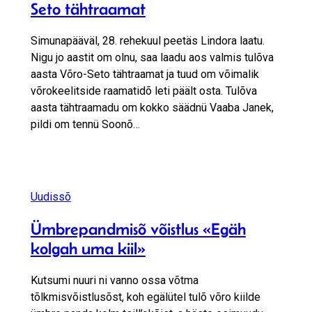
Seto tähtraamat
Simunapääväl, 28. rehekuul peetäs Lindora laatu.
Nigu jo aastit om olnu, saa laadu aos valmis tulõva
aasta Võro-Seto tähtraamat ja tuud om võimalik
võrokeelitside raamatidõ leti päält osta. Tulõva
aasta tähtraamadu om kokko säädnü Vaaba Janek,
pildi om tennü Soonõ…
Uudissõ
Ümbrepandmisõ võistlus «Egäh
kolgah uma kiil»
Kutsumi nuuri ni vanno ossa võtma
tõlkmisvõistlusõst, koh egälütel tulõ võro kiilde