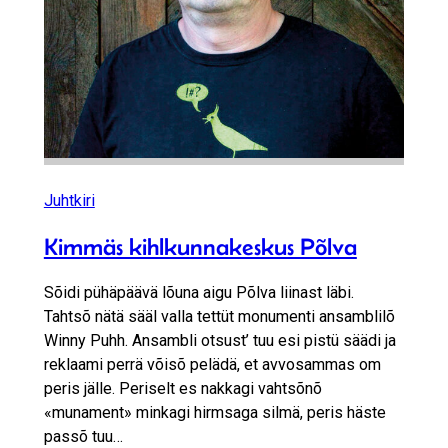
Juhtkiri
Kimmäs kihlkunnakeskus Põlva
Sõidi pühäpäävä lõuna aigu Põlva liinast läbi.
Tahtsõ nätä sääl valla tettüt monumenti ansamblilõ
Winny Puhh. Ansambli otsust’ tuu esi pistü säädi ja
reklaami perrä võisõ pelädä, et avvosammas om
peris jälle. Periselt es nakkagi vahtsõnõ
«munament» minkagi hirmsaga silmä, peris häste
passõ tuu…