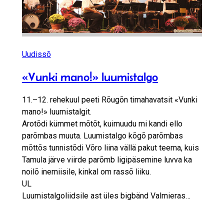
Uudissõ
«Vunki mano!» luumistalgo
11.–12. rehekuul peeti Rõugõn timahavatsit «Vunki
mano!» luumistalgit.
Arotõdi kümmet mõtõt, kuimuudu mi kandi ello
parõmbas muuta. Luumistalgo kõgõ parõmbas
mõttõs tunnistõdi Võro liina vällä pakut teema, kuis
Tamula järve viirde parõmb ligipäsemine luvva ka
noilõ inemiisile, kinkal om rassõ liiku.
UL
Luumistalgoliidsile ast üles bigbänd Valmieras…