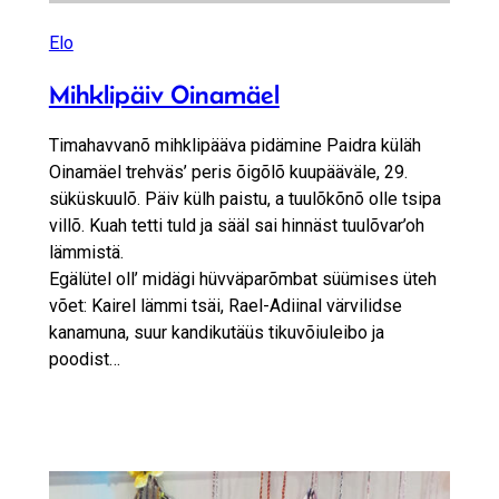
Elo
Mihklipäiv Oinamäel
Timahavvanõ mihklipääva pidämine Paidra küläh
Oinamäel trehväs’ peris õigõlõ kuupääväle, 29.
süküskuulõ. Päiv külh paistu, a tuulõkõnõ olle tsipa
villõ. Kuah tetti tuld ja sääl sai hinnäst tuulõvar’oh
lämmistä.
Egälütel oll’ midägi hüvväparõmbat süümises üteh
võet: Kairel lämmi tsäi, Rael-Adiinal värvilidse
kanamuna, suur kandikutäüs tikuvõiuleibo ja
poodist…