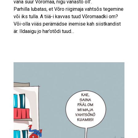
vana suur Võromaa, nigu vanastõ oll’.
Parhilla lubatas, et Võro riigimaja vahtsõs tegemine
või iks tulla. A tiiä-i kavvas tuud Võromaadki om?
Või-olla viiäs perämädse inemise kah siistkandist
är. Ildaaigu jo har’otõdi tuud…