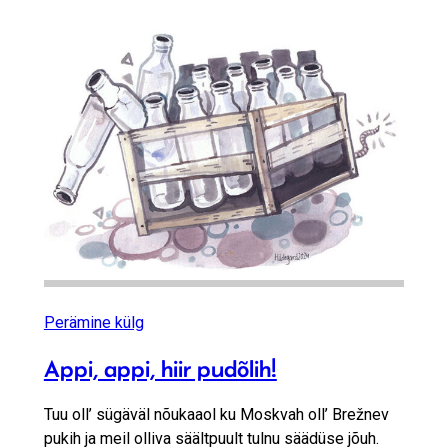
Perämine külg
Appi, appi, hiir pudõlih!
Tuu oll’ sügäväl nõukaaol ku Moskvah oll’ Brežnev
pukih ja meil olliva säältpuult tulnu säädüse jõuh.