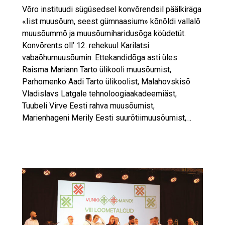
Võro instituudi sügüsedsel konvõrendsil päälkiräga
«Iist muusõum, seest gümnaasium» kõnõldi vallalõ
muusõummõ ja muusõumiharidusõga köüdetüt.
Konvõrents oll’ 12. rehekuul Karilatsi
vabaõhumuusõumin. Ettekandidõga asti üles
Raisma Mariann Tarto ülikooli muusõumist,
Parhomenko Aadi Tarto ülikoolist, Malahovskisõ
Vladislavs Latgale tehnoloogiaakadeemiäst,
Tuubeli Virve Eesti rahva muusõumist,
Marienhageni Merily Eesti suurõtiimuusõumist,…