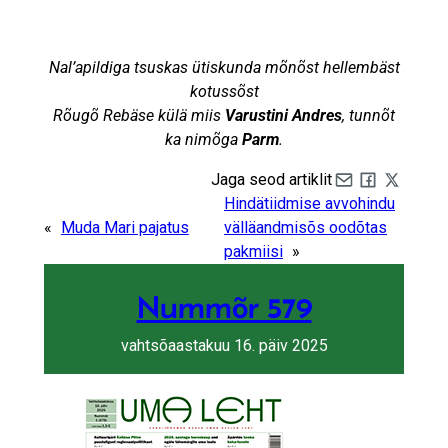
Nal’apildiga tsuskas ütiskunda mõnõst hellembäst
kotussõst
Rõugõ Rebäse külä miis
Varustini Andres
, tunnõt
ka nimõga
Parm
.
Jaga seod artiklit
Share by e-mail
Share on Fa
Share on 
Hindätiidmise avvohindu
«
Muda Mari pajatus
välläandmisõs oodõtas
pakmiisi
»
Nummõr 579
vahtsõaastakuu 16. päiv 2025