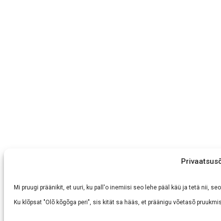
Privaatsus
Mi pruugi präänikit, et uuri, ku pall'o inemiisi seo lehe pääl käü ja tetä nii,
Ku klõpsat "Olõ kõgõga peri", sis kität sa hääs, et präänigu võetasõ pruukmis