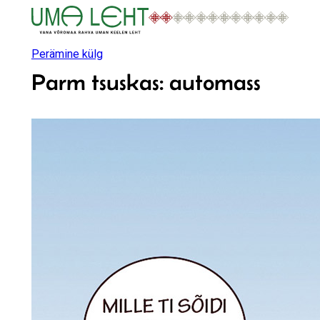
Liigu
sisu
juurde
Perämine külg
Parm tsuskas: automass