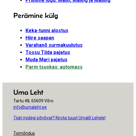
Priinime lugu: Malin, Maling ja Malling
Perämine külg
Keka-tunni alostus
Hiire saapan
Varahanõ surmakuulutus
Tossu Tilda pajatus
Muda Mari pajatus
Parm tsuskas: automass
Uma Leht
Tartu 48, 65609 Võro
info@umaleht.ee
Tiiät midägi põnõvat? Kirota tuust Umalõ Lehele!
Toimõndus