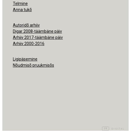
Telmine
Anna tukõ
Autoridõ arhiiv
Digar 2008-täämbäne päiv
Arhiiv 2017-täämbäne päiv
Arhiiv 2000-2016
Ligipäsemine
Nõudmisõ pruukmisõs
1K
DIGITAL