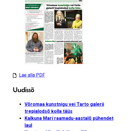
Lae alla PDF
Uudissõ
Võromaa kunstnigu vei Tarto galerii
trepialodsõ kolla täüs
Kalkuna Mari raamadu-aastalõ pühendet
laul