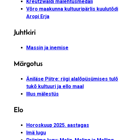
Kreutzwaldi mälehtüsmedäli
Võro maakunna kultuuripärlis kuulutõdi
Aropi Erja
Juhtkiri
Massin ja inemise
Märgotus
Äniläse Piitre: riigi alalõpüsümises tulõ
tukõ kultuuri ja ello maal
Illus mälestüs
Elo
Horoskuup 2025. aastagas
Imä lugu