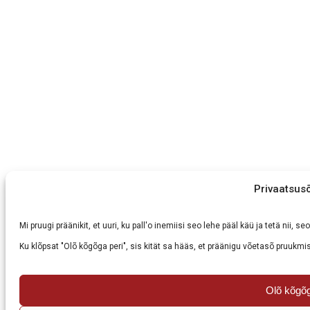
Privaatsus
Mi pruugi präänikit, et uuri, ku pall'o inemiisi seo lehe pääl käü ja tetä nii,
Ku klõpsat "Olõ kõgõga peri", sis kität sa hääs, et präänigu võetasõ pruukmis
Olõ kõgõg