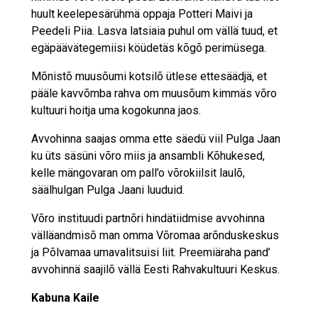
huult keelepesärühmä oppaja Potteri Maivi ja
Peedeli Piia. Lasva latsiaia puhul om vällä tuud, et
egäpäävätegemiisi köüdetäs kõgõ perimüsega.
Mõnistõ muusõumi kotsilõ ütlese ettesäädjä, et
pääle kavvõmba rahva om muusõum kimmäs võro
kultuuri hoitja uma kogokunna jaos.
Avvohinna saajas omma ette säedü viil Pulga Jaan
ku üts säsüni võro miis ja ansambli Kõhukesed,
kelle mängovaran om pall’o võrokiilsit laulõ,
säälhulgan Pulga Jaani luuduid.
Võro instituudi partnõri hindätiidmise avvohinna
välläandmisõ man omma Võromaa arõnduskeskus
ja Põlvamaa umavalitsuisi liit. Preemiäraha pand’
avvohinnä saajilõ vällä Eesti Rahvakultuuri Keskus.
Kabuna Kaile