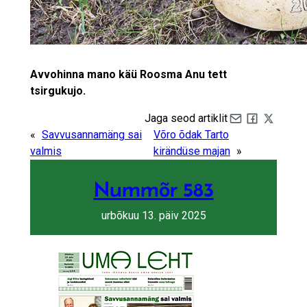
Avvohinna mano käü Roosma Anu tett
tsirgukujo.
Jaga seod artiklit
Share by e-mail
Share on Fa
Share on 
«
Savvusannamäng sai
Võro õdak Tarto
valmis
kirändüse majan
»
Nummõr 583
urbõkuu 13. päiv 2025