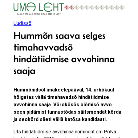
Liigu
sisu
juurde
Uudissõ
Hummõn saava selges
timahavvadsõ
hindätiidmise avvohinna
saaja
Hummõnidsõl imäkeelepääväl, 14. urbõkuul
hõigatas vällä timahavadsõ hindätiidmise
avvohinna saaja. Võrokõsõs olõmisõ avvo
seen pidämist tunnustõdas säitsmendät kõrda
ja seokõrd säeti vällä katõsa kandidaati.
Üts hindätiidmise avvohinna nominent om Põlva