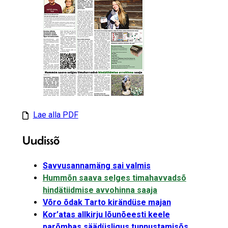
Lae alla PDF
Uudissõ
Savvusannamäng sai valmis
Hummõn saava selges timahavvadsõ
hindätiidmise avvohinna saaja
Võro õdak Tarto kirändüse majan
Kor’atas allkirju lõunõeesti keele
parõmbas säädüsligus tunnustamisõs