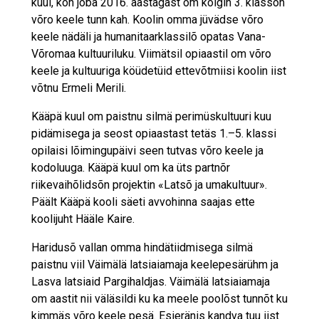
kuul, kon joba 2016. aastagast om kõigin 3. klassõn
võro keele tunn kah. Koolin omma jüvädse võro
keele nädäli ja humanitaarklassilõ opatas Vana-
Võromaa kultuuriluku. Viimätsil opiaastil om võro
keele ja kultuuriga köüdetüid ettevõtmiisi koolin iist
võtnu Ermeli Merili.
Kääpä kuul om paistnu silmä perimüskultuuri kuu
pidämisega ja seost opiaastast tetäs 1.–5. klassi
opilaisi lõimingupäivi seen tutvas võro keele ja
kodoluuga. Kääpä kuul om ka üts partnõr
riikevaihõlidsõn projektin «Latsõ ja umakultuur».
Päält Kääpä kooli säeti avvohinna saajas ette
koolijuht Hääle Kaire.
Haridusõ vallan omma hindätiidmisega silmä
paistnu viil Väimälä latsiaiamaja keelepesärühm ja
Lasva latsiaid Pargihaldjas. Väimälä latsiaiamaja
om aastit nii väläsildi ku ka meele poolõst tunnõt ku
kimmäs võro keele pesä. Esieränis kandva tuu iist