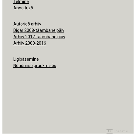
Telmine
Anna tukõ
Autoridõ arhiiv
Digar 2008-täämbäne päiv
Arhiiv 2017-täämbäne päiv
Arhiiv 2000-2016
Ligipäsemine
Nõudmisõ pruukmisõs
1K
DIGITAL