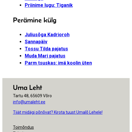
Priinime lugu: Tiganik
Perämine külg
Juliusõga Kadrioroh
Sannapäiv
Tossu Tilda pajatus
Muda Mari pajatus
Parm tsuskas: imä koolin üten
Uma Leht
Tartu 48, 65609 Võro
info@umaleht.ee
Tiiät midägi põnõvat? Kirota tuust Umalõ Lehele!
Toimõndus