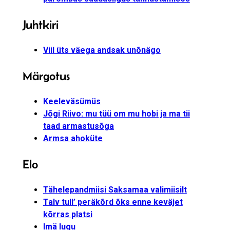
Juhtkiri
Viil üts väega andsak unõnägo
Märgotus
Keeleväsümüs
Jõgi Riivo: mu tüü om mu hobi ja ma tii
taad armastusõga
Armsa ahoküte
Elo
Tähelepandmiisi Saksamaa valimiisilt
Talv tull’ peräkõrd õks enne keväjet
kõrras platsi
Imä lugu